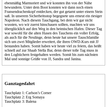
ebenmäßig Marmoriert und wir konnten ihn von der Nähe
bewundern. Unter dem Boot konnten wir dann noch einen
Fransendrachenkopf entdecken, der gut getarnt unter einem Stein
saß. In unserem Sicherheitsstop begegnete uns erneut ein riesiger
Napoleon. Nach diesem Tauchgang, bei dem wir gar nicht
wussten, wo wir zuerst hinschauen sollten, machten wir uns
überglücklich auf den Weg in den heimischen Hafen. Dieser Tag
war sowohl für die alten Hasen des Tauchens ein voller Erfolg,
als auch für die Neulinge, denn heute hat unsere Tauschfamilie
sich um zwei Mitglieder erweitert, die ihren OWD-Kurs mit JJ
bestanden haben. Somit haben wir heute viel zu feiern, das heißt
schnell auf zur Shaab Stella Bar, denn dieser tolle Tag muss in
den Logbüchern festgehalten werden. Somit bis zum nächsten
Mal und sonnige Grüße von JJ, Sandra und Janina.
Ganztagesfahrt
Tauchplatz 1: Carlson’s Corner
Tauchplatz 2: Erg Somaya
Tauchplatz 3: Balena