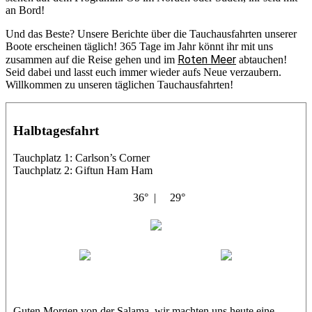
an Bord!
Und das Beste? Unsere Berichte über die Tauchausfahrten unserer
Boote erscheinen täglich! 365 Tage im Jahr könnt ihr mit uns
Roten Meer
zusammen auf die Reise gehen und im
abtauchen!
Seid dabei und lasst euch immer wieder aufs Neue verzaubern.
Willkommen zu unseren täglichen Tauchausfahrten!
Halbtagesfahrt
Tauchplatz 1: Carlson’s Corner
Tauchplatz 2: Giftun Ham Ham
36° |
29°
Abu Salama
Jasmin (JJ)
Sandra
Guten Morgen von der Salama, wir machten uns heute eine