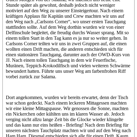
Stunde später als gewohnt, deshalb jedoch nicht weniger
motiviert auf den Weg zu unserer Einsteigertour. Nach einem
kräftigen Applaus für Kapitän und Crew machten wir uns auf
den Weg nach „Carlsons Corner“, wo unser ersten Tauchgang
stattfinden sollte. Auf dem Weg dorthin wurden wir von einer
Delfinschule begleitet, die freudig durchs Wasser sprang. Mit so
einem tollen Start in den Tag kann es ja nur so weiter gehen. In
Carlsons Corner teilten wir uns in zwei Gruppen auf, die einen
wollten einen Drift machen, die anderen entschieden sich für
einen stationären Tauchgang, darunter auch der OWD-Kurs von
JJ. Nach einem tollen Tauchgang in dem wir Feuerfische,
Muränen, Teppich-Krokodilfisch und vielen weiteren Schwärme
bewundert hatten. Führte uns unser Weg am farbenfrohen Riff
vorbei zurück zur Salama.
Dort angekommen, wurden wir bereits erwartet, denn der Tisch
war schon gedeckt. Nach einem leckeren Mittagessen machten
wir eine kleine Mittagspause. Wir genossen die Sonne, machten
ein Nickerchen oder kühlten uns im klaren Wasser ab. Jedoch
verging nicht allzu lange Zeit bis die Glocke wieder klingelte
und das kann nur eins heißen - Briefing! Nach dem Briefing für
unseren nächsten Tauchplatz machten wir und auf den Weg nach
Ham Ham. Diesmal entschieden sich alle für einen Drift. Kaum