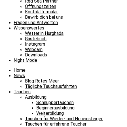
Red Sea Partner
Öffnungszeiten
Kontaktformular
Bewirb dich bei uns
Fragen und Antworten
Wissenswertes
Wetter in Hurghada
Gästebuch
Instagram
Webcam
Downloads
Night Mode
Home
News
Blog Rotes Meer
Tägliche Tauchausfahrten
Tauchen
Ausbildung
Schnuppertauchen
Beginnerausbildung
Weiterbildung
Tauchen für Wieder- und Neueinsteiger
Tauchen für erfahrene Taucher