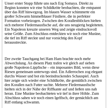
Unser erster Stopp führte uns nach Erg Somaya. Direkt zu
Beginn konnten wir eine Schildkröte beobachten, die entspannt
über das Riff hinwegzog. Im blauen Wasser schimmerte ein
großer Schwarm himmelblauer Füsiliere, die in perfekter
Formation vorbeizogen. Zwischen den Korallenblöcken hielten
sich mehrere Fledermausfische auf, die uns neugierig begleiteten.
Ein Napoleon kreuzte unseren Weg und zeigte eindrucksvoll
seine Größe. Zum Abschluss entdeckten wir noch eine Muräne,
die tief im Riff steckte und nur vorsichtig den Kopf
herausstreckte.
Der zweite Tauchgang bei Ham Ham brachte noch mehr
Abwechslung. An diesem Platz trafen wir gleich auf sieben
große Napoleon-Lippfische – ein imposantes Bild, wenn diese
Riesen gemeinsam unterwegs sind. Ein Adlerrochen zog elegant
durchs Wasser und bot ein beeindruckendes Schauspiel. Auch
hier zeigte sich wieder eine Schildkröte, die gemütlich zwischen
den Korallen nach Futter suchte. Mehrere Fledermausfische
hielten sich in der Nähe der Riffkante auf und ließen uns nah
heran. Eine Muräne beobachteten wir tief in ihrer Höhle. Zum
Abschluss sahen wir noch einen Igelfisch, der gemächlich am
Riff entlang schwamm.