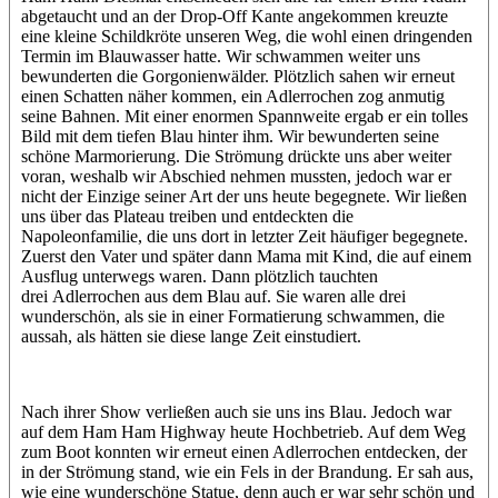
abgetaucht und an der Drop-Off Kante angekommen kreuzte
eine kleine Schildkröte unseren Weg, die wohl einen dringenden
Termin im Blauwasser hatte. Wir schwammen weiter uns
bewunderten die Gorgonienwälder. Plötzlich sahen wir erneut
einen Schatten näher kommen, ein Adlerrochen zog anmutig
seine Bahnen. Mit einer enormen Spannweite ergab er ein tolles
Bild mit dem tiefen Blau hinter ihm. Wir bewunderten seine
schöne Marmorierung. Die Strömung drückte uns aber weiter
voran, weshalb wir Abschied nehmen mussten, jedoch war er
nicht der Einzige seiner Art der uns heute begegnete. Wir ließen
uns über das Plateau treiben und entdeckten die
Napoleonfamilie, die uns dort in letzter Zeit häufiger begegnete.
Zuerst den Vater und später dann Mama mit Kind, die auf einem
Ausflug unterwegs waren. Dann plötzlich tauchten
drei Adlerrochen aus dem Blau auf. Sie waren alle drei
wunderschön, als sie in einer Formatierung schwammen, die
aussah, als hätten sie diese lange Zeit einstudiert.
Nach ihrer Show verließen auch sie uns ins Blau. Jedoch war
auf dem Ham Ham Highway heute Hochbetrieb. Auf dem Weg
zum Boot konnten wir erneut einen Adlerrochen entdecken, der
in der Strömung stand, wie ein Fels in der Brandung. Er sah aus,
wie eine wunderschöne Statue, denn auch er war sehr schön und