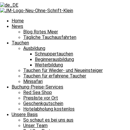
Zurück
Voriger
Zum 4. Advent: Tauchen rund um Hurghada
Nächster
1000 Tauchgänge und die größte Koralle
Nächster
Home
News
Blog Rotes Meer
Tägliche Tauchausfahrten
Tauchen
Ausbildung
Schnuppertauchen
Beginnerausbildung
Weiterbildung
Halbtagesfahrt
Tauchen für Wieder- und Neueinsteiger
Tauchen für erfahrene Taucher
Tauchplatz 1: Carlson’s Corner
Minisafari
Tauchplatz 2: Giftun Ham Ham
Buchung-Preise-Services
Red Sea Shop
Preisliste vor Ort
Guten Morgen von der Salama, wir machten uns heute eine Stunde sp
Geschenkgutschein
Nach einem kräftigen Applaus für Kapitän und Crew machten wir un
Hotelabholung kostenlos
Weg dorthin wurden wir von einer Delfinschule begleitet, die freudi
Carlsons Corner teilten wir uns in zwei Gruppen auf, die einen woll
Unsere Basis
der OWD-Kurs von JJ. Nach einem tollen Tauchgang in dem wir Feu
So schaut es bei uns aus
Führte uns unser Weg am farbenfrohen Riff vorbei zurück zur Sala
Unser Team