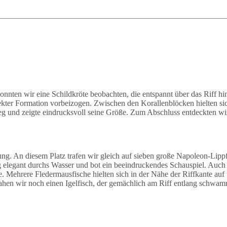
onnten wir eine Schildkröte beobachten, die entspannt über das Riff 
ekter Formation vorbeizogen. Zwischen den Korallenblöcken hielten s
eg und zeigte eindrucksvoll seine Größe. Zum Abschluss entdeckten wir
 An diesem Platz trafen wir gleich auf sieben große Napoleon-Lippfi
legant durchs Wasser und bot ein beeindruckendes Schauspiel. Auch h
e. Mehrere Fledermausfische hielten sich in der Nähe der Riffkante auf
ahen wir noch einen Igelfisch, der gemächlich am Riff entlang schwam