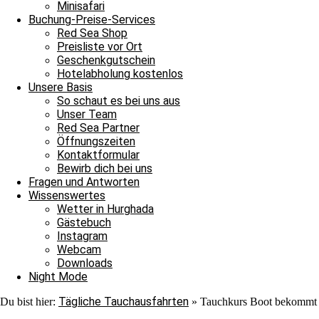
Minisafari
Buchung-Preise-Services
Red Sea Shop
Preisliste vor Ort
Geschenkgutschein
Hotelabholung kostenlos
Unsere Basis
Ganztagesfahrt
So schaut es bei uns aus
Unser Team
Tauchplatz 1: Carlson’s Corner
Red Sea Partner
Tauchplatz 2: Erg Somaya
Öffnungszeiten
Tauchplatz 3: Balena
Kontaktformular
Bewirb dich bei uns
An diesem wunderschönen Sonntagmorgen starteten wir unseren Ta
Fragen und Antworten
wir uns nach Carlsons Corner zu fahren. Der Weg dorthin verlief r
Wissenswertes
Equipment an und sprangen mit großer Vorfreude ins Wasser. Wir t
Wetter in Hurghada
Gästebuch
Instagram
Webcam
Nach etwa einer Stunde kamen wir zurück zum Boot, bauten unser 
Downloads
Tauchgang haben wir uns für Erg Somaya entschieden. Nach der Mitt
Night Mode
Pick-Up und sahen während des Tauchgangs Muränen und zwei Schil
Rückfahrt an, die wie üblich ruhig verlief.
Tägliche Tauchausfahrten
Du bist hier:
»
Tauchkurs Boot bekommt