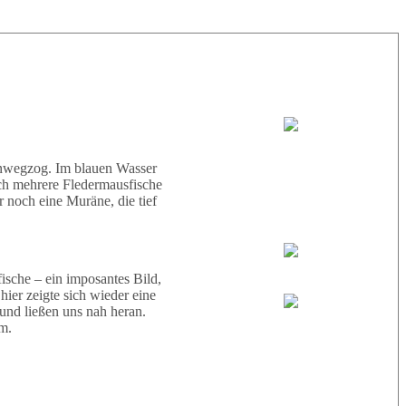
33° |
29°
Tauchboot:
Abu Scharara
hinwegzog. Im blauen Wasser
ich mehrere Fledermausfische
 noch eine Muräne, die tief
Tauchguides:
Wael
sche – ein imposantes Bild,
ier zeigte sich wieder eine
 und ließen uns nah heran.
Eric
m.