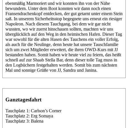
ebenmäßig Marmoriert und wir konnten ihn von der Nähe
bewundern. Unter dem Boot konnten wir dann noch einen
Fransendrachenkopf entdecken, der gut getarnt unter einem Stein
saß. In unserem Sicherheitsstop begegnete uns erneut ein riesiger
Napoleon. Nach diesem Tauchgang, bei dem wir gar nicht
wussten, wo wir zuerst hinschauen sollten, machten wir uns
überglücklich auf den Weg in den heimischen Hafen. Dieser Tag
war sowohl für die alten Hasen des Tauchens ein voller Erfolg,
als auch für die Neulinge, denn heute hat unsere Tauschfamilie
sich um zwei Mitglieder erweitert, die ihren OWD-Kurs mit JJ
bestanden haben. Somit haben wir heute viel zu feiern, das heißt
schnell auf zur Shaab Stella Bar, denn dieser tolle Tag muss in
den Logbüchern festgehalten werden. Somit bis zum nächsten
Mal und sonnige Grüße von JJ, Sandra und Janina.
Ganztagesfahrt
Tauchplatz 1: Carlson’s Corner
Tauchplatz 2: Erg Somaya
Tauchplatz 3: Balena