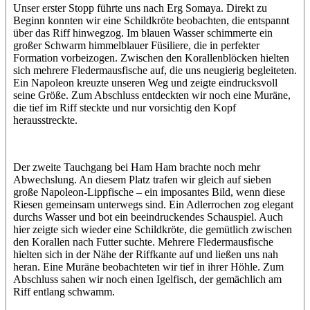
Unser erster Stopp führte uns nach Erg Somaya. Direkt zu
Beginn konnten wir eine Schildkröte beobachten, die entspannt
über das Riff hinwegzog. Im blauen Wasser schimmerte ein
großer Schwarm himmelblauer Füsiliere, die in perfekter
Formation vorbeizogen. Zwischen den Korallenblöcken hielten
sich mehrere Fledermausfische auf, die uns neugierig begleiteten.
Ein Napoleon kreuzte unseren Weg und zeigte eindrucksvoll
seine Größe. Zum Abschluss entdeckten wir noch eine Muräne,
die tief im Riff steckte und nur vorsichtig den Kopf
herausstreckte.
Der zweite Tauchgang bei Ham Ham brachte noch mehr
Abwechslung. An diesem Platz trafen wir gleich auf sieben
große Napoleon-Lippfische – ein imposantes Bild, wenn diese
Riesen gemeinsam unterwegs sind. Ein Adlerrochen zog elegant
durchs Wasser und bot ein beeindruckendes Schauspiel. Auch
hier zeigte sich wieder eine Schildkröte, die gemütlich zwischen
den Korallen nach Futter suchte. Mehrere Fledermausfische
hielten sich in der Nähe der Riffkante auf und ließen uns nah
heran. Eine Muräne beobachteten wir tief in ihrer Höhle. Zum
Abschluss sahen wir noch einen Igelfisch, der gemächlich am
Riff entlang schwamm.