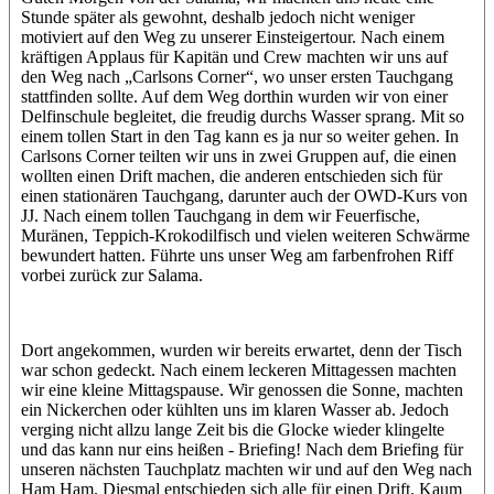
Stunde später als gewohnt, deshalb jedoch nicht weniger
motiviert auf den Weg zu unserer Einsteigertour. Nach einem
kräftigen Applaus für Kapitän und Crew machten wir uns auf
den Weg nach „Carlsons Corner“, wo unser ersten Tauchgang
stattfinden sollte. Auf dem Weg dorthin wurden wir von einer
Delfinschule begleitet, die freudig durchs Wasser sprang. Mit so
einem tollen Start in den Tag kann es ja nur so weiter gehen. In
Carlsons Corner teilten wir uns in zwei Gruppen auf, die einen
wollten einen Drift machen, die anderen entschieden sich für
einen stationären Tauchgang, darunter auch der OWD-Kurs von
JJ. Nach einem tollen Tauchgang in dem wir Feuerfische,
Muränen, Teppich-Krokodilfisch und vielen weiteren Schwärme
bewundert hatten. Führte uns unser Weg am farbenfrohen Riff
vorbei zurück zur Salama.
Dort angekommen, wurden wir bereits erwartet, denn der Tisch
war schon gedeckt. Nach einem leckeren Mittagessen machten
wir eine kleine Mittagspause. Wir genossen die Sonne, machten
ein Nickerchen oder kühlten uns im klaren Wasser ab. Jedoch
verging nicht allzu lange Zeit bis die Glocke wieder klingelte
und das kann nur eins heißen - Briefing! Nach dem Briefing für
unseren nächsten Tauchplatz machten wir und auf den Weg nach
Ham Ham. Diesmal entschieden sich alle für einen Drift. Kaum