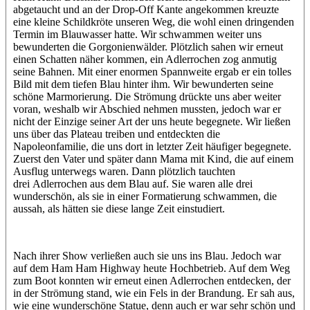
abgetaucht und an der Drop-Off Kante angekommen kreuzte
eine kleine Schildkröte unseren Weg, die wohl einen dringenden
Termin im Blauwasser hatte. Wir schwammen weiter uns
bewunderten die Gorgonienwälder. Plötzlich sahen wir erneut
einen Schatten näher kommen, ein Adlerrochen zog anmutig
seine Bahnen. Mit einer enormen Spannweite ergab er ein tolles
Bild mit dem tiefen Blau hinter ihm. Wir bewunderten seine
schöne Marmorierung. Die Strömung drückte uns aber weiter
voran, weshalb wir Abschied nehmen mussten, jedoch war er
nicht der Einzige seiner Art der uns heute begegnete. Wir ließen
uns über das Plateau treiben und entdeckten die
Napoleonfamilie, die uns dort in letzter Zeit häufiger begegnete.
Zuerst den Vater und später dann Mama mit Kind, die auf einem
Ausflug unterwegs waren. Dann plötzlich tauchten
drei Adlerrochen aus dem Blau auf. Sie waren alle drei
wunderschön, als sie in einer Formatierung schwammen, die
aussah, als hätten sie diese lange Zeit einstudiert.
Nach ihrer Show verließen auch sie uns ins Blau. Jedoch war
auf dem Ham Ham Highway heute Hochbetrieb. Auf dem Weg
zum Boot konnten wir erneut einen Adlerrochen entdecken, der
in der Strömung stand, wie ein Fels in der Brandung. Er sah aus,
wie eine wunderschöne Statue, denn auch er war sehr schön und