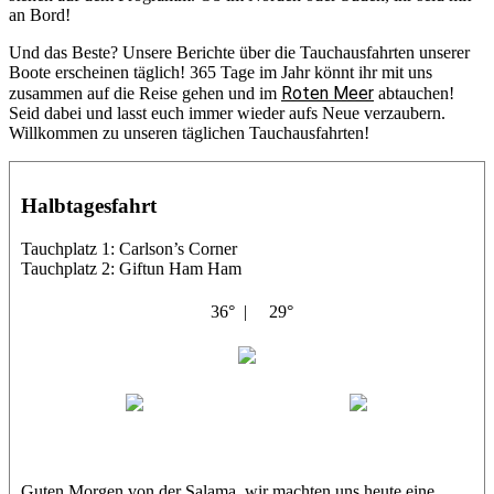
an Bord!
Und das Beste? Unsere Berichte über die Tauchausfahrten unserer
Boote erscheinen täglich! 365 Tage im Jahr könnt ihr mit uns
Roten Meer
zusammen auf die Reise gehen und im
abtauchen!
Seid dabei und lasst euch immer wieder aufs Neue verzaubern.
Willkommen zu unseren täglichen Tauchausfahrten!
Halbtagesfahrt
Tauchplatz 1: Carlson’s Corner
Tauchplatz 2: Giftun Ham Ham
36° |
29°
Abu Salama
Jasmin (JJ)
Sandra
Guten Morgen von der Salama, wir machten uns heute eine