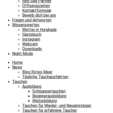
Red Sea Partner
Öffnungszeiten
Kontaktformular
Bewirb dich bei uns
Fragen und Antworten
Wissenswertes
Wetter in Hurghada
Gästebuch
Instagram
Webcam
Downloads
Night Mode
Home
News
Blog Rotes Meer
Tägliche Tauchausfahrten
Tauchen
Ausbildung
Schnuppertauchen
Beginnerausbildung
Weiterbildung
Tauchen für Wieder- und Neueinsteiger
Tauchen für erfahrene Taucher