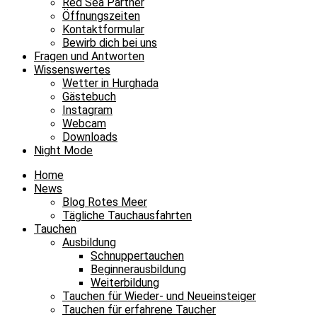
Red Sea Partner
Öffnungszeiten
Kontaktformular
Bewirb dich bei uns
Fragen und Antworten
Wissenswertes
Wetter in Hurghada
Gästebuch
Instagram
Webcam
Downloads
Night Mode
Home
News
Blog Rotes Meer
Tägliche Tauchausfahrten
Tauchen
Ausbildung
Schnuppertauchen
Beginnerausbildung
Weiterbildung
Tauchen für Wieder- und Neueinsteiger
Tauchen für erfahrene Taucher