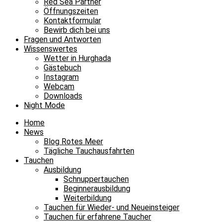
Red Sea Partner
Öffnungszeiten
Kontaktformular
Bewirb dich bei uns
Fragen und Antworten
Wissenswertes
Wetter in Hurghada
Gästebuch
Instagram
Webcam
Downloads
Night Mode
Home
News
Blog Rotes Meer
Tägliche Tauchausfahrten
Tauchen
Ausbildung
Schnuppertauchen
Beginnerausbildung
Weiterbildung
Tauchen für Wieder- und Neueinsteiger
Tauchen für erfahrene Taucher