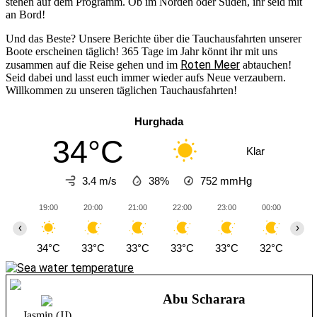
stehen auf dem Programm. Ob im Norden oder Süden, ihr seid mit
an Bord!
Und das Beste? Unsere Berichte über die Tauchausfahrten unserer
Boote erscheinen täglich! 365 Tage im Jahr könnt ihr mit uns
Roten Meer
zusammen auf die Reise gehen und im
abtauchen!
Seid dabei und lasst euch immer wieder aufs Neue verzaubern.
Willkommen zu unseren täglichen Tauchausfahrten!
Hurghada
34°C
Klar
3.4 m/s
38%
752
mmHg
19:00
20:00
21:00
22:00
23:00
00:00
01
‹
›
34°C
33°C
33°C
33°C
33°C
32°C
31
Abu Scharara
Jasmin (JJ)