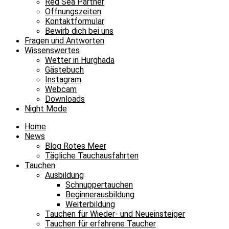
Red Sea Partner
Öffnungszeiten
Kontaktformular
Bewirb dich bei uns
Fragen und Antworten
Wissenswertes
Wetter in Hurghada
Gästebuch
Instagram
Webcam
Downloads
Night Mode
Home
News
Blog Rotes Meer
Tägliche Tauchausfahrten
Tauchen
Ausbildung
Schnuppertauchen
Beginnerausbildung
Weiterbildung
Tauchen für Wieder- und Neueinsteiger
Tauchen für erfahrene Taucher