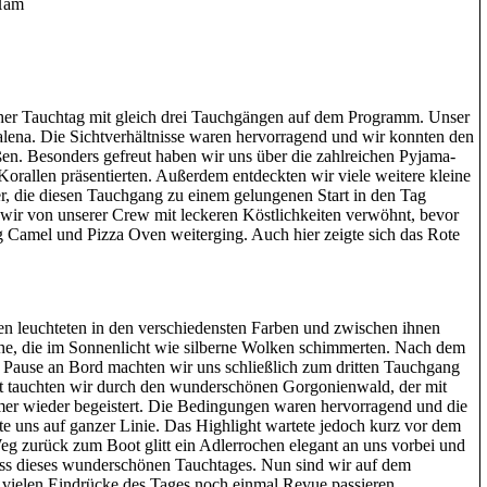
 Ham
her Tauchtag mit gleich drei Tauchgängen auf dem Programm. Unser
alena. Die Sichtverhältnisse waren hervorragend und wir konnten den
en. Besonders gefreut haben wir uns über die zahlreichen Pyjama-
Korallen präsentierten. Außerdem entdeckten wir viele weitere kleine
, die diesen Tauchgang zu einem gelungenen Start in den Tag
ir von unserer Crew mit leckeren Köstlichkeiten verwöhnt, bevor
 Camel und Pizza Oven weiterging. Auch hier zeigte sich das Rote
n leuchteten in den verschiedensten Farben und zwischen ihnen
che, die im Sonnenlicht wie silberne Wolken schimmerten. Nach dem
n Pause an Bord machten wir uns schließlich zum dritten Tauchgang
tauchten wir durch den wunderschönen Gorgonienwald, der mit
mmer wieder begeistert. Die Bedingungen waren hervorragend und die
e uns auf ganzer Linie. Das Highlight wartete jedoch kurz vor dem
 zurück zum Boot glitt ein Adlerrochen elegant an uns vorbei und
luss dieses wunderschönen Tauchtages. Nun sind wir auf dem
 vielen Eindrücke des Tages noch einmal Revue passieren.