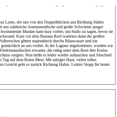
n Tauchplatzkarte zum zweiten Tauchgang nach Shaab Dorfa ging.
zur Leine, der uns von den Doppelblöcken aus Richtung Süden
ten uns zahlreiche Anemonenfische und große Schwärme junger
schwimmende Muräne kam kurz vorbei, um Hallo zu sagen, bevor sie
rschwand. Kurz vor dem Banana Reef warteten dann die großen
dlerrochen glitten majestätisch durchs Blauwasser und ein
og gemächlich an uns vorbei. In der Lagune angekommen, wurden wir
Fledermausfischen erwartet, die ruhig unter dem Boot ihre Kreise
chluss sorgten. Nun heißt es leider wieder auftauchen und Abschied
ag auf dem Roten Meer. Mit salziger Haut, vielen tollen
 Gesicht geht es zurück Richtung Hafen. Letzter Stopp für heute: