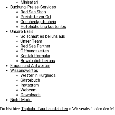
Minisafari
Buchung-Preise-Services
Red Sea Shop
Preisliste vor Ort
Geschenkgutschein
Hotelabholung kostenlos
Unsere Basis
So schaut es bei uns aus
Simone
Unser Team
Red Sea Partner
Öffnungszeiten
Kontaktformular
Bewirb dich bei uns
Fragen und Antworten
Wissenswertes
Wetter in Hurghada
Gästebuch
Instagram
Webcam
Downloads
Night Mode
Tägliche Tauchausfahrten
Du bist hier:
»
Wir verabschieden den Mai