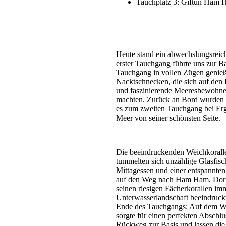
Tauchplatz 3: Giftun Ham
Heute stand ein abwechslungsreic
erster Tauchgang führte uns zur B
Tauchgang in vollen Zügen genieß
Nacktschnecken, die sich auf den 
und faszinierende Meeresbewohner
machten. Zurück an Bord wurden w
es zum zweiten Tauchgang bei Erg
Meer von seiner schönsten Seite.
Die beeindruckenden Weichkoralle
tummelten sich unzählige Glasfis
Mittagessen und einer entspannte
auf den Weg nach Ham Ham. Dort 
seinen riesigen Fächerkorallen i
Unterwasserlandschaft beeindruckt
Ende des Tauchgangs: Auf dem Weg
sorgte für einen perfekten Absch
Rückweg zur Basis und lassen die