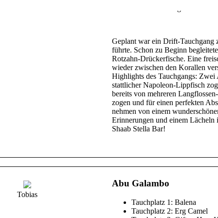
es mit einer liebevoll gestaltete
Geplant war ein Drift-Tauchgang 
führte. Schon zu Beginn begleite
Rotzahn-Drückerfische. Eine frei
wieder zwischen den Korallen ve
Highlights des Tauchgangs: Zwei A
stattlicher Napoleon-Lippfisch z
bereits von mehreren Langflossen-
zogen und für einen perfekten Abs
nehmen von einem wunderschönen T
Erinnerungen und einem Lächeln im
Shaab Stella Bar!
Abu Galambo
Tobias
Tauchplatz 1: Balena
Tauchplatz 2: Erg Camel