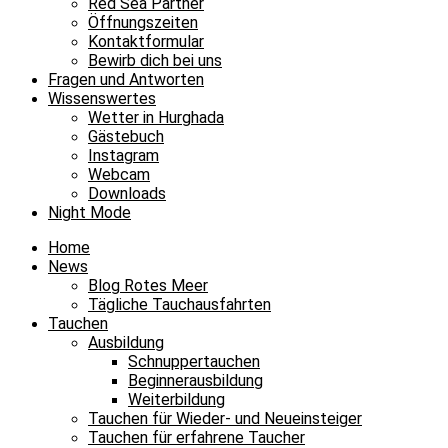
Red Sea Partner
Öffnungszeiten
Kontaktformular
Bewirb dich bei uns
Fragen und Antworten
Wissenswertes
Wetter in Hurghada
Gästebuch
Instagram
Webcam
Downloads
Night Mode
Home
News
Blog Rotes Meer
Tägliche Tauchausfahrten
Tauchen
Ausbildung
Schnuppertauchen
Beginnerausbildung
Weiterbildung
Tauchen für Wieder- und Neueinsteiger
Tauchen für erfahrene Taucher