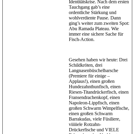
Identitätskrise. Nach dem ersten
Tauchgang gab’s eine
ordentliche Stärkung und
wohlverdiente Pause. Dann
ging’s weiter zum zweiten Spot:
Abu Ramada Plateau. Wie
immer eine sichere Sache für
Fisch-Action.
Gesehen haben wir heute: Drei
Schildkröten, drei
Langnasenbüschelbarsche
(Premiere für einige –
Applaus!), einen großen
Hundezahnthunfisch, einen
Riesen-Titandrückerfisch, einen
Fransendrachenkopf, einen
Napoleon-Lippfisch, einen
großen Schwarm Wimpelfische,
einen großen Schwarm
Barrakudas, viele Füsiliere,
viiiiiele Rotzahn-
Drückerfische und VIELE