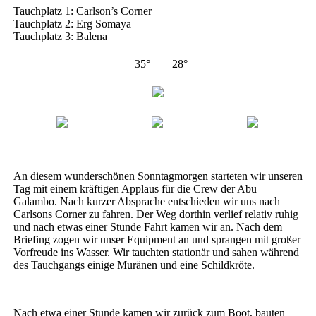
Tauchplatz 1: Carlson’s Corner
Tauchplatz 2: Erg Somaya
Tauchplatz 3: Balena
35° |
28°
Abu Galambo
Jamie
MoMo
Loris
An diesem wunderschönen Sonntagmorgen starteten wir unseren
Tag mit einem kräftigen Applaus für die Crew der Abu
Galambo. Nach kurzer Absprache entschieden wir uns nach
Carlsons Corner zu fahren. Der Weg dorthin verlief relativ ruhig
und nach etwas einer Stunde Fahrt kamen wir an. Nach dem
Briefing zogen wir unser Equipment an und sprangen mit großer
Vorfreude ins Wasser. Wir tauchten stationär und sahen während
des Tauchgangs einige Muränen und eine Schildkröte.
Nach etwa einer Stunde kamen wir zurück zum Boot, bauten