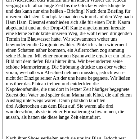
verging nicht allzu lange Zeit bis die Glocke wieder klingelte
und das kann nur eins heißen - Briefing! Nach dem Briefing für
unseren nächsten Tauchplatz machten wir und auf den Weg nach
Ham Ham. Diesmal entschieden sich alle für einen Drift. Kaum
abgetaucht und an der Drop-Off Kante angekommen kreuzte
eine kleine Schildkröte unseren Weg, die wohl einen dringenden
Termin im Blauwasser hatte. Wir schwammen weiter uns
bewunderten die Gorgonienwälder. Plötzlich sahen wir erneut
einen Schatten näher kommen, ein Adlerrochen zog anmutig
seine Bahnen. Mit einer enormen Spannweite ergab er ein tolles
Bild mit dem tiefen Blau hinter ihm. Wir bewunderten seine
schöne Marmorierung. Die Strömung drückte uns aber weiter
voran, weshalb wir Abschied nehmen mussten, jedoch war er
nicht der Einzige seiner Art der uns heute begegnete. Wir ließen
uns über das Plateau treiben und entdeckten die
Napoleonfamilie, die uns dort in letzter Zeit häufiger begegnete.
Zuerst den Vater und später dann Mama mit Kind, die auf einem
Ausflug unterwegs waren. Dann plötzlich tauchten
drei Adlerrochen aus dem Blau auf. Sie waren alle drei
wunderschön, als sie in einer Formatierung schwammen, die
aussah, als hätten sie diese lange Zeit einstudiert.
Nach ihrer Show verließen auch sie uns ins Blau. Jedoch war