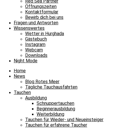
Red Sea Partner
Öffnungszeiten
Kontaktformular
Bewirb dich bei uns
Fragen und Antworten
Wissenswertes
Wetter in Hurghada
Gästebuch
Instagram
Webcam
Downloads
Night Mode
Home
News
Blog Rotes Meer
Tägliche Tauchausfahrten
Tauchen
Ausbildung
Schnuppertauchen
Beginnerausbildung
Weiterbildung
Tauchen für Wieder- und Neueinsteiger
Tauchen für erfahrene Taucher