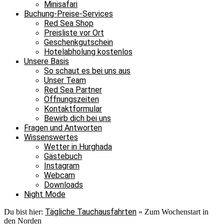
Minisafari
Buchung-Preise-Services
Red Sea Shop
Preisliste vor Ort
Geschenkgutschein
Hotelabholung kostenlos
Unsere Basis
So schaut es bei uns aus
Unser Team
Red Sea Partner
Öffnungszeiten
Kontaktformular
Bewirb dich bei uns
Fragen und Antworten
Wissenswertes
Wetter in Hurghada
Gästebuch
Instagram
Webcam
Downloads
Night Mode
Tägliche Tauchausfahrten
Du bist hier:
»
Zum Wochenstart in
den Norden