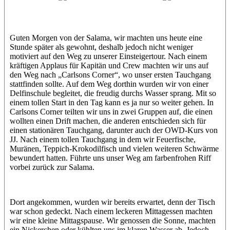
Jasmin (JJ)
Sandra
Guten Morgen von der Salama, wir machten uns heute eine
Stunde später als gewohnt, deshalb jedoch nicht weniger
motiviert auf den Weg zu unserer Einsteigertour. Nach einem
kräftigen Applaus für Kapitän und Crew machten wir uns auf
den Weg nach „Carlsons Corner“, wo unser ersten Tauchgang
stattfinden sollte. Auf dem Weg dorthin wurden wir von einer
Delfinschule begleitet, die freudig durchs Wasser sprang. Mit so
einem tollen Start in den Tag kann es ja nur so weiter gehen. In
Carlsons Corner teilten wir uns in zwei Gruppen auf, die einen
wollten einen Drift machen, die anderen entschieden sich für
einen stationären Tauchgang, darunter auch der OWD-Kurs von
JJ. Nach einem tollen Tauchgang in dem wir Feuerfische,
Muränen, Teppich-Krokodilfisch und vielen weiteren Schwärme
bewundert hatten. Führte uns unser Weg am farbenfrohen Riff
vorbei zurück zur Salama.
Dort angekommen, wurden wir bereits erwartet, denn der Tisch
war schon gedeckt. Nach einem leckeren Mittagessen machten
wir eine kleine Mittagspause. Wir genossen die Sonne, machten
ein Nickerchen oder kühlten uns im klaren Wasser ab. Jedoch