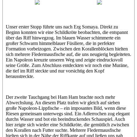
Wael
Eric
Unser erster Stopp führte uns nach Erg Somaya. Direkt zu
Beginn konnten wir eine Schildkröte beobachten, die entspannt
über das Riff hinwegzog. Im blauen Wasser schimmerte ein
großer Schwarm himmelblauer Füsiliere, die in perfekter
Formation vorbeizogen. Zwischen den Korallenblöcken hielten
sich mehrere Fledermausfische auf, die uns neugierig begleiteten.
Ein Napoleon kreuzte unseren Weg und zeigte eindrucksvoll
seine Größe. Zum Abschluss entdeckten wir noch eine Muräne,
die tief im Riff steckte und nur vorsichtig den Kopf
herausstreckte.
Der zweite Tauchgang bei Ham Ham brachte noch mehr
Abwechslung. An diesem Platz trafen wir gleich auf sieben
große Napoleon-Lippfische – ein imposantes Bild, wenn diese
Riesen gemeinsam unterwegs sind. Ein Adlerrochen zog elegant
durchs Wasser und bot ein beeindruckendes Schauspiel. Auch
hier zeigte sich wieder eine Schildkröte, die gemütlich zwischen
den Korallen nach Futter suchte. Mehrere Fledermausfische
hielten sich in der Nähe der Riffkante auf und ließen uns nah