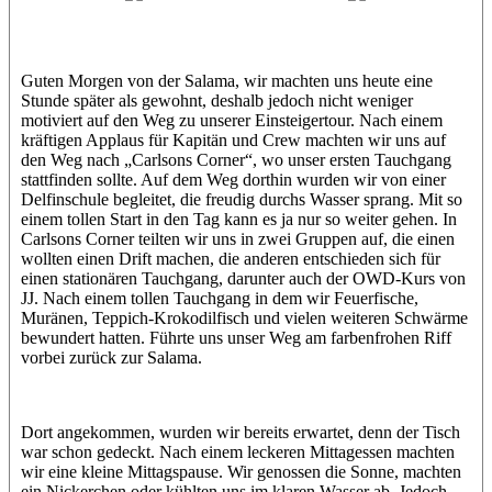
Jasmin (JJ)
Sandra
Guten Morgen von der Salama, wir machten uns heute eine
Stunde später als gewohnt, deshalb jedoch nicht weniger
motiviert auf den Weg zu unserer Einsteigertour. Nach einem
kräftigen Applaus für Kapitän und Crew machten wir uns auf
den Weg nach „Carlsons Corner“, wo unser ersten Tauchgang
stattfinden sollte. Auf dem Weg dorthin wurden wir von einer
Delfinschule begleitet, die freudig durchs Wasser sprang. Mit so
einem tollen Start in den Tag kann es ja nur so weiter gehen. In
Carlsons Corner teilten wir uns in zwei Gruppen auf, die einen
wollten einen Drift machen, die anderen entschieden sich für
einen stationären Tauchgang, darunter auch der OWD-Kurs von
JJ. Nach einem tollen Tauchgang in dem wir Feuerfische,
Muränen, Teppich-Krokodilfisch und vielen weiteren Schwärme
bewundert hatten. Führte uns unser Weg am farbenfrohen Riff
vorbei zurück zur Salama.
Dort angekommen, wurden wir bereits erwartet, denn der Tisch
war schon gedeckt. Nach einem leckeren Mittagessen machten
wir eine kleine Mittagspause. Wir genossen die Sonne, machten
ein Nickerchen oder kühlten uns im klaren Wasser ab. Jedoch