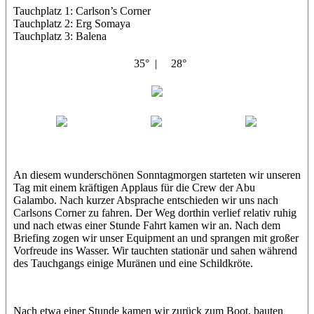
Tauchplatz 1: Carlson’s Corner
Tauchplatz 2: Erg Somaya
Tauchplatz 3: Balena
35° |
28°
Abu Galambo
Jamie
MoMo
Loris
An diesem wunderschönen Sonntagmorgen starteten wir unseren
Tag mit einem kräftigen Applaus für die Crew der Abu
Galambo. Nach kurzer Absprache entschieden wir uns nach
Carlsons Corner zu fahren. Der Weg dorthin verlief relativ ruhig
und nach etwas einer Stunde Fahrt kamen wir an. Nach dem
Briefing zogen wir unser Equipment an und sprangen mit großer
Vorfreude ins Wasser. Wir tauchten stationär und sahen während
des Tauchgangs einige Muränen und eine Schildkröte.
Nach etwa einer Stunde kamen wir zurück zum Boot, bauten