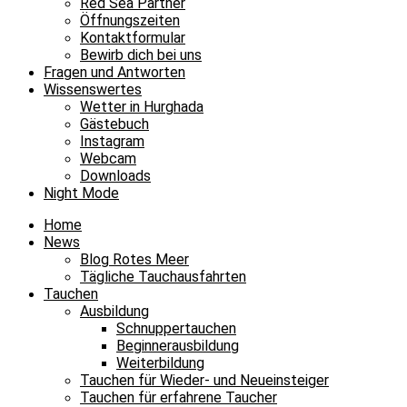
Red Sea Partner
Öffnungszeiten
Kontaktformular
Bewirb dich bei uns
Fragen und Antworten
Wissenswertes
Wetter in Hurghada
Gästebuch
Instagram
Webcam
Downloads
Night Mode
Home
News
Blog Rotes Meer
Tägliche Tauchausfahrten
Tauchen
Ausbildung
Schnuppertauchen
Beginnerausbildung
Weiterbildung
Tauchen für Wieder- und Neueinsteiger
Tauchen für erfahrene Taucher