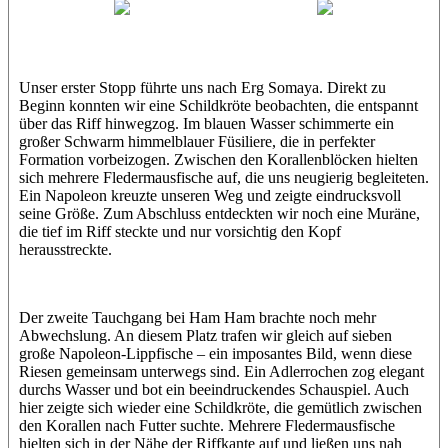
Wael
Eric
Unser erster Stopp führte uns nach Erg Somaya. Direkt zu
Beginn konnten wir eine Schildkröte beobachten, die entspannt
über das Riff hinwegzog. Im blauen Wasser schimmerte ein
großer Schwarm himmelblauer Füsiliere, die in perfekter
Formation vorbeizogen. Zwischen den Korallenblöcken hielten
sich mehrere Fledermausfische auf, die uns neugierig begleiteten.
Ein Napoleon kreuzte unseren Weg und zeigte eindrucksvoll
seine Größe. Zum Abschluss entdeckten wir noch eine Muräne,
die tief im Riff steckte und nur vorsichtig den Kopf
herausstreckte.
Der zweite Tauchgang bei Ham Ham brachte noch mehr
Abwechslung. An diesem Platz trafen wir gleich auf sieben
große Napoleon-Lippfische – ein imposantes Bild, wenn diese
Riesen gemeinsam unterwegs sind. Ein Adlerrochen zog elegant
durchs Wasser und bot ein beeindruckendes Schauspiel. Auch
hier zeigte sich wieder eine Schildkröte, die gemütlich zwischen
den Korallen nach Futter suchte. Mehrere Fledermausfische
hielten sich in der Nähe der Riffkante auf und ließen uns nah