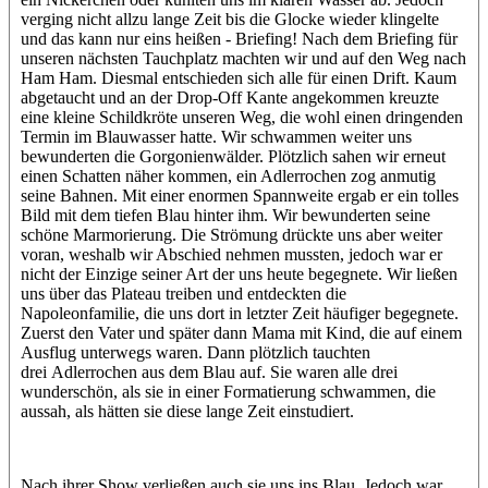
verging nicht allzu lange Zeit bis die Glocke wieder klingelte
und das kann nur eins heißen - Briefing! Nach dem Briefing für
unseren nächsten Tauchplatz machten wir und auf den Weg nach
Ham Ham. Diesmal entschieden sich alle für einen Drift. Kaum
abgetaucht und an der Drop-Off Kante angekommen kreuzte
eine kleine Schildkröte unseren Weg, die wohl einen dringenden
Termin im Blauwasser hatte. Wir schwammen weiter uns
bewunderten die Gorgonienwälder. Plötzlich sahen wir erneut
einen Schatten näher kommen, ein Adlerrochen zog anmutig
seine Bahnen. Mit einer enormen Spannweite ergab er ein tolles
Bild mit dem tiefen Blau hinter ihm. Wir bewunderten seine
schöne Marmorierung. Die Strömung drückte uns aber weiter
voran, weshalb wir Abschied nehmen mussten, jedoch war er
nicht der Einzige seiner Art der uns heute begegnete. Wir ließen
uns über das Plateau treiben und entdeckten die
Napoleonfamilie, die uns dort in letzter Zeit häufiger begegnete.
Zuerst den Vater und später dann Mama mit Kind, die auf einem
Ausflug unterwegs waren. Dann plötzlich tauchten
drei Adlerrochen aus dem Blau auf. Sie waren alle drei
wunderschön, als sie in einer Formatierung schwammen, die
aussah, als hätten sie diese lange Zeit einstudiert.
Nach ihrer Show verließen auch sie uns ins Blau. Jedoch war