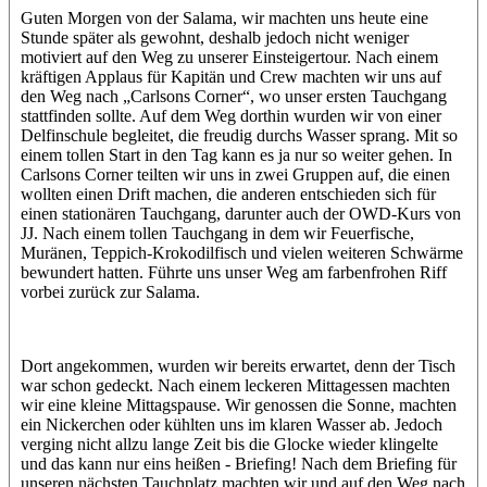
Guten Morgen von der Salama, wir machten uns heute eine
Stunde später als gewohnt, deshalb jedoch nicht weniger
motiviert auf den Weg zu unserer Einsteigertour. Nach einem
kräftigen Applaus für Kapitän und Crew machten wir uns auf
den Weg nach „Carlsons Corner“, wo unser ersten Tauchgang
stattfinden sollte. Auf dem Weg dorthin wurden wir von einer
Delfinschule begleitet, die freudig durchs Wasser sprang. Mit so
einem tollen Start in den Tag kann es ja nur so weiter gehen. In
Carlsons Corner teilten wir uns in zwei Gruppen auf, die einen
wollten einen Drift machen, die anderen entschieden sich für
einen stationären Tauchgang, darunter auch der OWD-Kurs von
JJ. Nach einem tollen Tauchgang in dem wir Feuerfische,
Muränen, Teppich-Krokodilfisch und vielen weiteren Schwärme
bewundert hatten. Führte uns unser Weg am farbenfrohen Riff
vorbei zurück zur Salama.
Dort angekommen, wurden wir bereits erwartet, denn der Tisch
war schon gedeckt. Nach einem leckeren Mittagessen machten
wir eine kleine Mittagspause. Wir genossen die Sonne, machten
ein Nickerchen oder kühlten uns im klaren Wasser ab. Jedoch
verging nicht allzu lange Zeit bis die Glocke wieder klingelte
und das kann nur eins heißen - Briefing! Nach dem Briefing für
unseren nächsten Tauchplatz machten wir und auf den Weg nach