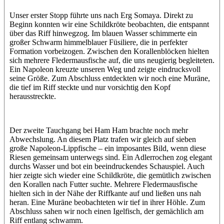
Unser erster Stopp führte uns nach Erg Somaya. Direkt zu
Beginn konnten wir eine Schildkröte beobachten, die entspannt
über das Riff hinwegzog. Im blauen Wasser schimmerte ein
großer Schwarm himmelblauer Füsiliere, die in perfekter
Formation vorbeizogen. Zwischen den Korallenblöcken hielten
sich mehrere Fledermausfische auf, die uns neugierig begleiteten.
Ein Napoleon kreuzte unseren Weg und zeigte eindrucksvoll
seine Größe. Zum Abschluss entdeckten wir noch eine Muräne,
die tief im Riff steckte und nur vorsichtig den Kopf
herausstreckte.
Der zweite Tauchgang bei Ham Ham brachte noch mehr
Abwechslung. An diesem Platz trafen wir gleich auf sieben
große Napoleon-Lippfische – ein imposantes Bild, wenn diese
Riesen gemeinsam unterwegs sind. Ein Adlerrochen zog elegant
durchs Wasser und bot ein beeindruckendes Schauspiel. Auch
hier zeigte sich wieder eine Schildkröte, die gemütlich zwischen
den Korallen nach Futter suchte. Mehrere Fledermausfische
hielten sich in der Nähe der Riffkante auf und ließen uns nah
heran. Eine Muräne beobachteten wir tief in ihrer Höhle. Zum
Abschluss sahen wir noch einen Igelfisch, der gemächlich am
Riff entlang schwamm.