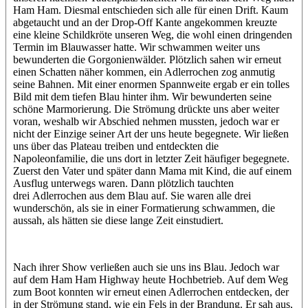
Ham Ham. Diesmal entschieden sich alle für einen Drift. Kaum
abgetaucht und an der Drop-Off Kante angekommen kreuzte
eine kleine Schildkröte unseren Weg, die wohl einen dringenden
Termin im Blauwasser hatte. Wir schwammen weiter uns
bewunderten die Gorgonienwälder. Plötzlich sahen wir erneut
einen Schatten näher kommen, ein Adlerrochen zog anmutig
seine Bahnen. Mit einer enormen Spannweite ergab er ein tolles
Bild mit dem tiefen Blau hinter ihm. Wir bewunderten seine
schöne Marmorierung. Die Strömung drückte uns aber weiter
voran, weshalb wir Abschied nehmen mussten, jedoch war er
nicht der Einzige seiner Art der uns heute begegnete. Wir ließen
uns über das Plateau treiben und entdeckten die
Napoleonfamilie, die uns dort in letzter Zeit häufiger begegnete.
Zuerst den Vater und später dann Mama mit Kind, die auf einem
Ausflug unterwegs waren. Dann plötzlich tauchten
drei Adlerrochen aus dem Blau auf. Sie waren alle drei
wunderschön, als sie in einer Formatierung schwammen, die
aussah, als hätten sie diese lange Zeit einstudiert.
Nach ihrer Show verließen auch sie uns ins Blau. Jedoch war
auf dem Ham Ham Highway heute Hochbetrieb. Auf dem Weg
zum Boot konnten wir erneut einen Adlerrochen entdecken, der
in der Strömung stand, wie ein Fels in der Brandung. Er sah aus,