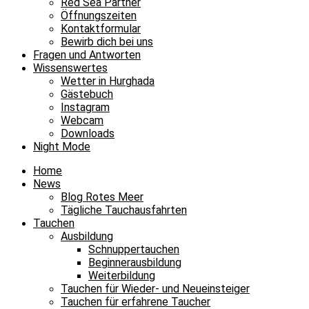
Red Sea Partner
Öffnungszeiten
Kontaktformular
Bewirb dich bei uns
Fragen und Antworten
Wissenswertes
Wetter in Hurghada
Gästebuch
Instagram
Webcam
Downloads
Night Mode
Home
News
Blog Rotes Meer
Tägliche Tauchausfahrten
Tauchen
Ausbildung
Schnuppertauchen
Beginnerausbildung
Weiterbildung
Tauchen für Wieder- und Neueinsteiger
Tauchen für erfahrene Taucher