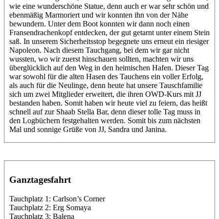
wie eine wunderschöne Statue, denn auch er war sehr schön und
ebenmäßig Marmoriert und wir konnten ihn von der Nähe
bewundern. Unter dem Boot konnten wir dann noch einen
Fransendrachenkopf entdecken, der gut getarnt unter einem Stein
saß. In unserem Sicherheitsstop begegnete uns erneut ein riesiger
Napoleon. Nach diesem Tauchgang, bei dem wir gar nicht
wussten, wo wir zuerst hinschauen sollten, machten wir uns
überglücklich auf den Weg in den heimischen Hafen. Dieser Tag
war sowohl für die alten Hasen des Tauchens ein voller Erfolg,
als auch für die Neulinge, denn heute hat unsere Tauschfamilie
sich um zwei Mitglieder erweitert, die ihren OWD-Kurs mit JJ
bestanden haben. Somit haben wir heute viel zu feiern, das heißt
schnell auf zur Shaab Stella Bar, denn dieser tolle Tag muss in
den Logbüchern festgehalten werden. Somit bis zum nächsten
Mal und sonnige Grüße von JJ, Sandra und Janina.
Ganztagesfahrt
Tauchplatz 1: Carlson’s Corner
Tauchplatz 2: Erg Somaya
Tauchplatz 3: Balena