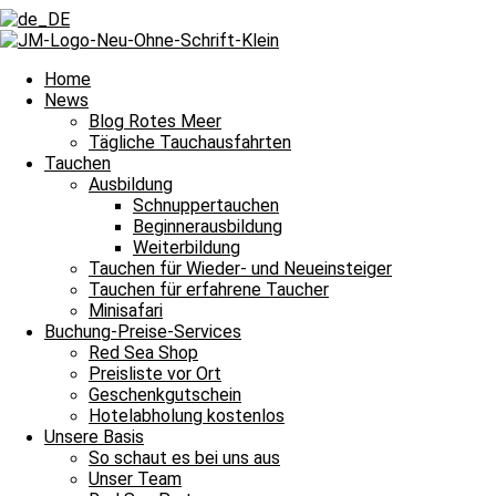
Zurück
Voriger
Delfine und traumhafte Korallen
Nächster
Delfine und Adlerrochen gratulieren
Nächster
Home
News
Blog Rotes Meer
Tägliche Tauchausfahrten
Tauchen
Ausbildung
Schnuppertauchen
Beginnerausbildung
Bei herrlichen Wetter zwischen die Inseln und damit heißt es Leinen 
Weiterbildung
Tauchen für Wieder- und Neueinsteiger
Tauchguides
Unsere
berichten an dieser Stelle jeden Tag von den Si
Tauchen für erfahrene Taucher
dem Meer und unter Wasser erlebt haben. Auch über die wundervollen
Minisafari
Nachttauchgang – ihr könnt es mitverfolgen. Auch Wracktauchgänge 
Buchung-Preise-Services
Red Sea Shop
Und das Beste? Unsere Berichte über die Tauchausfahrten unserer Bo
Preisliste vor Ort
lasst euch immer wieder aufs Neue verzaubern. Willkommen zu unser
Geschenkgutschein
Hotelabholung kostenlos
Unsere Basis
Halbtagesfahrt
So schaut es bei uns aus
Unser Team
Tauchplatz 1: Carlson’s Corner