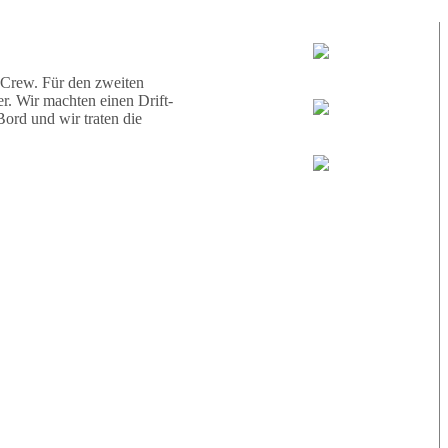
d eine Schildkröte.
Tauchguides:
Jamie
 Crew. Für den zweiten
r. Wir machten einen Drift-
ord und wir traten die
MoMo
Loris