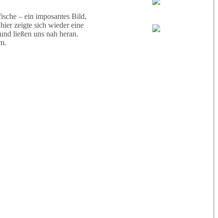
Wael
sche – ein imposantes Bild,
ier zeigte sich wieder eine
 und ließen uns nah heran.
Eric
m.