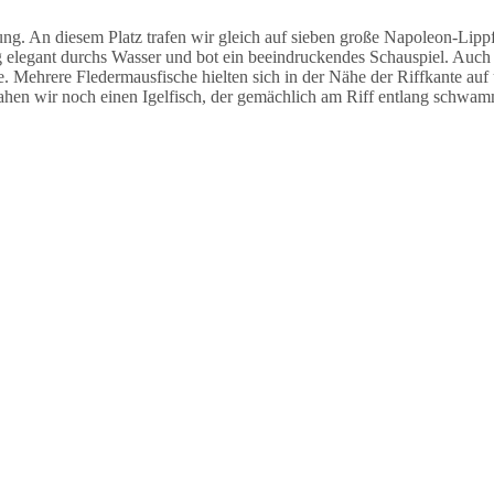
 An diesem Platz trafen wir gleich auf sieben große Napoleon-Lippfi
legant durchs Wasser und bot ein beeindruckendes Schauspiel. Auch h
e. Mehrere Fledermausfische hielten sich in der Nähe der Riffkante auf
ahen wir noch einen Igelfisch, der gemächlich am Riff entlang schwam