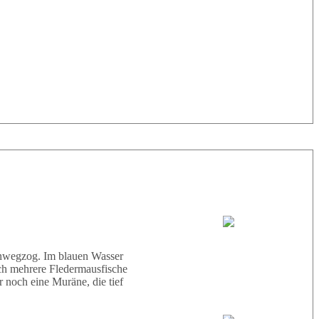
33° |
29°
Tauchboot:
Abu Scharara
hinwegzog. Im blauen Wasser
ich mehrere Fledermausfische
 noch eine Muräne, die tief
Tauchguides: