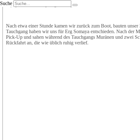
Suche
Equipment an und sprangen mit großer Vorfreude ins Wasser. Wir t
Nach etwa einer Stunde kamen wir zurück zum Boot, bauten unser 
Tauchgang haben wir uns für Erg Somaya entschieden. Nach der Mitt
Pick-Up und sahen während des Tauchgangs Muränen und zwei Schil
Rückfahrt an, die wie üblich ruhig verlief.