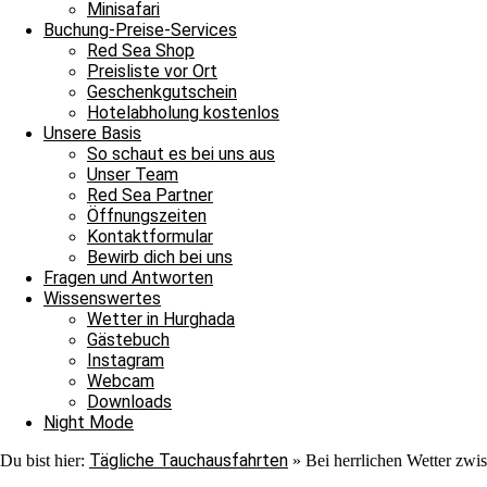
Nach ihrer Show verließen auch sie uns ins Blau. Jedoch war au
Minisafari
Adlerrochen entdecken, der in der Strömung stand, wie ein Fels in
Buchung-Preise-Services
ebenmäßig Marmoriert und wir konnten ihn von der Nähe bewundern
Red Sea Shop
unter einem Stein saß. In unserem Sicherheitsstop begegnete uns er
Preisliste vor Ort
hinschauen sollten, machten wir uns überglücklich auf den Weg in 
Geschenkgutschein
als auch für die Neulinge, denn heute hat unsere Tauschfamilie sic
Hotelabholung kostenlos
viel zu feiern, das heißt schnell auf zur Shaab Stella Bar, denn di
Unsere Basis
Grüße von JJ, Sandra und Janina.
So schaut es bei uns aus
Unser Team
Red Sea Partner
Öffnungszeiten
Kontaktformular
Bewirb dich bei uns
Fragen und Antworten
Wissenswertes
Wetter in Hurghada
Ganztagesfahrt
Gästebuch
Instagram
Tauchplatz 1: Carlson’s Corner
Webcam
Tauchplatz 2: Erg Somaya
Downloads
Tauchplatz 3: Balena
Night Mode
Tägliche Tauchausfahrten
Du bist hier:
»
Bei herrlichen Wetter zwis
An diesem wunderschönen Sonntagmorgen starteten wir unseren Ta
wir uns nach Carlsons Corner zu fahren. Der Weg dorthin verlief r