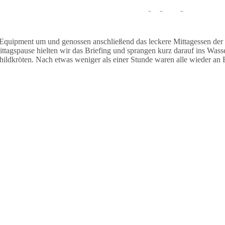
auchten stationär und sahen während des Tauchgangs einige Muränen un
Equipment um und genossen anschließend das leckere Mittagessen der
agspause hielten wir das Briefing und sprangen kurz darauf ins Wasse
dkröten. Nach etwas weniger als einer Stunde waren alle wieder an B