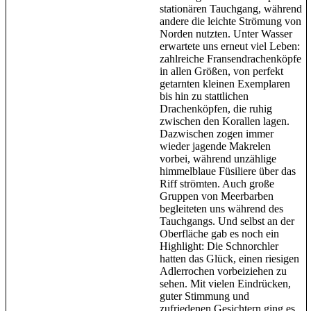
stationären Tauchgang, während
andere die leichte Strömung von
Norden nutzten. Unter Wasser
erwartete uns erneut viel Leben:
zahlreiche Fransendrachenköpfe
in allen Größen, von perfekt
getarnten kleinen Exemplaren
bis hin zu stattlichen
Drachenköpfen, die ruhig
zwischen den Korallen lagen.
Dazwischen zogen immer
wieder jagende Makrelen
vorbei, während unzählige
himmelblaue Füsiliere über das
Riff strömten. Auch große
Gruppen von Meerbarben
begleiteten uns während des
Tauchgangs. Und selbst an der
Oberfläche gab es noch ein
Highlight: Die Schnorchler
hatten das Glück, einen riesigen
Adlerrochen vorbeiziehen zu
sehen. Mit vielen Eindrücken,
guter Stimmung und
zufriedenen Gesichtern ging es