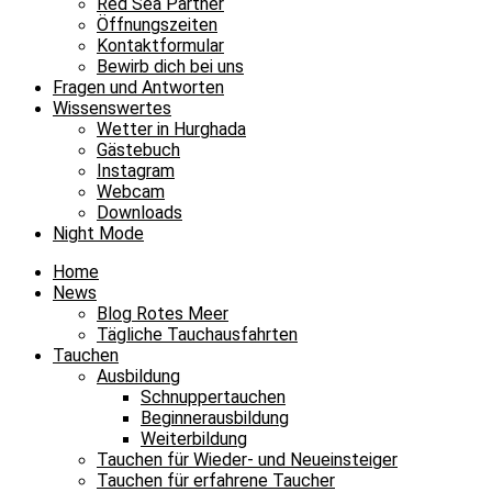
Red Sea Partner
Öffnungszeiten
Kontaktformular
Bewirb dich bei uns
Fragen und Antworten
Wissenswertes
Wetter in Hurghada
Gästebuch
Instagram
Webcam
Downloads
Night Mode
Home
News
Blog Rotes Meer
Tägliche Tauchausfahrten
Tauchen
Ausbildung
Schnuppertauchen
Beginnerausbildung
Weiterbildung
Tauchen für Wieder- und Neueinsteiger
Tauchen für erfahrene Taucher