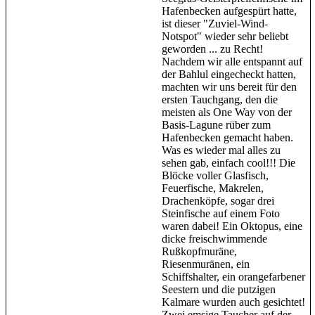
Hafenbecken aufgespürt hatte,
ist dieser "Zuviel-Wind-
Notspot" wieder sehr beliebt
geworden ... zu Recht!
Nachdem wir alle entspannt auf
der Bahlul eingecheckt hatten,
machten wir uns bereit für den
ersten Tauchgang, den die
meisten als One Way von der
Basis-Lagune rüber zum
Hafenbecken gemacht haben.
Was es wieder mal alles zu
sehen gab, einfach cool!!! Die
Blöcke voller Glasfisch,
Feuerfische, Makrelen,
Drachenköpfe, sogar drei
Steinfische auf einem Foto
waren dabei! Ein Oktopus, eine
dicke freischwimmende
Rußkopfmuräne,
Riesenmuränen, ein
Schiffshalter, ein orangefarbener
Seestern und die putzigen
Kalmare wurden auch gesichtet!
Zwei emsige Taucher auf der