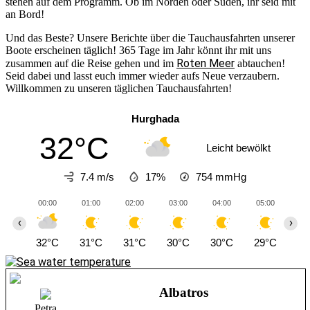
stehen auf dem Programm. Ob im Norden oder Süden, ihr seid mit
an Bord!
Und das Beste? Unsere Berichte über die Tauchausfahrten unserer
Boote erscheinen täglich! 365 Tage im Jahr könnt ihr mit uns
Roten Meer
zusammen auf die Reise gehen und im
abtauchen!
Seid dabei und lasst euch immer wieder aufs Neue verzaubern.
Willkommen zu unseren täglichen Tauchausfahrten!
Hurghada
32°C
Leicht bewölkt
7.4 m/s
17%
754
mmHg
00:00
01:00
02:00
03:00
04:00
05:00
06
‹
›
32°C
31°C
31°C
30°C
30°C
29°C
28
Albatros
Petra