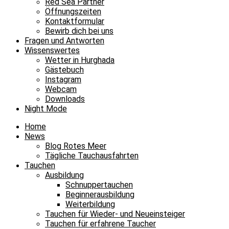
Red Sea Partner
Öffnungszeiten
Kontaktformular
Bewirb dich bei uns
Fragen und Antworten
Wissenswertes
Wetter in Hurghada
Gästebuch
Instagram
Webcam
Downloads
Night Mode
Home
News
Blog Rotes Meer
Tägliche Tauchausfahrten
Tauchen
Ausbildung
Schnuppertauchen
Beginnerausbildung
Weiterbildung
Tauchen für Wieder- und Neueinsteiger
Tauchen für erfahrene Taucher