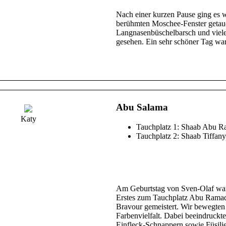
Nach einer kurzen Pause ging es 
berühmten Moschee-Fenster getauc
Langnasenbüschelbarsch und viele
gesehen. Ein sehr schöner Tag wa
Abu Salama
Katy
Tauchplatz 1: Shaab Abu R
Tauchplatz 2: Shaab Tiffany
Am Geburtstag von Sven-Olaf waren
Erstes zum Tauchplatz Abu Ramada 
Bravour gemeistert. Wir bewegten 
Farbenvielfalt. Dabei beeindruck
Einfleck-Schnappern sowie Füsilie