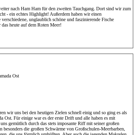
weiter nach Ham Ham für den zweiten Tauchgang. Dort sind wir zum
ht - ein echtes Highlight! Außerdem haben wir einen
 verschiedene, unglaublich schöne und faszinierende Fische
r das heute auf dem Roten Meer!
amada Ost
 wir uns bei den heutigen Zielen schnell einig und so ging es als
Ost. Für einige war es der erste Drift und alle haben es mit
uns gemütlich durch das stets imposante Riff mit seiner großen
ten besonders die großen Schwärme von Großschulen-Meerbarben,
ren, die uns förmlich umhüllten. Aber auch die jagenden Makrelen,