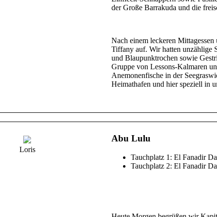
der Große Barrakuda und die fre
Nach einem leckeren Mittagessen u
Tiffany auf. Wir hatten unzählige
und Blaupunktrochen sowie Gestri
Gruppe von Lessons-Kalmaren und
Anemonenfische in der Seegraswie
Heimathafen und hier speziell in u
Abu Lulu
Loris
Tauchplatz 1: El Fanadir Da
Tauchplatz 2: El Fanadir Da
Heute Morgen begrüßen wir Kapit