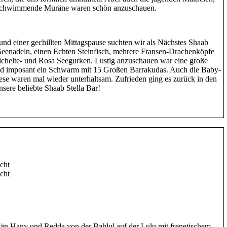
ischwimmende Muräne waren schön anzuschauen.
nd einer gechillten Mittagspause suchten wir als Nächstes Shaab
 Seenadeln, einen Echten Steinfisch, mehrere Fransen-Drachenköpfe
chelte- und Rosa Seegurken. Lustig anzuschauen war eine große
 imposant ein Schwarm mit 15 Großen Barrakudas. Auch die Baby-
se waren mal wieder unterhaltsam. Zufrieden ging es zurück in den
nsere beliebte Shaab Stella Bar!
cht
cht
än Hany und Redda von der Bahlul auf der Lulu mit frenetischem