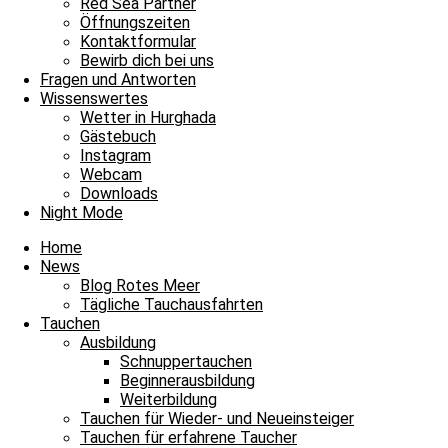
Red Sea Partner
6.3 m/s
29%
755
mmHg
Öffnungszeiten
Kontaktformular
09:00
10:00
11:00
12:00
13:00
14:00
15
Bewirb dich bei uns
‹
›
Fragen und Antworten
Wissenswertes
32°C
34°C
35°C
35°C
35°C
36°C
36
Wetter in Hurghada
Gästebuch
Instagram
Webcam
Downloads
Petra
Night Mode
Home
News
Blog Rotes Meer
Tägliche Tauchausfahrten
Tauchen
Ausbildung
Schnuppertauchen
Beginnerausbildung
Weiterbildung
Tauchen für Wieder- und Neueinsteiger
Tauchen für erfahrene Taucher