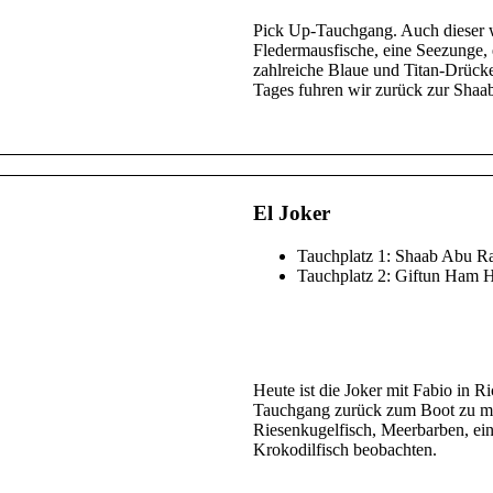
wir weiter Richtung Erg Somaya. Do
Pick Up-Tauchgang. Auch dieser w
Fledermausfische, eine Seezunge, 
zahlreiche Blaue und Titan-Drück
Tages fuhren wir zurück zur Shaab
El Joker
Tauchplatz 1: Shaab Abu R
Tauchplatz 2: Giftun Ham
Heute ist die Joker mit Fabio in
Tauchgang zurück zum Boot zu mac
Riesenkugelfisch, Meerbarben, ei
Krokodilfisch beobachten.