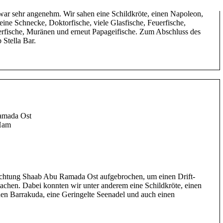
rt folgte das zweite Briefing und wir starteten erneut einen Drift
ar sehr angenehm. Wir sahen eine Schildkröte, einen Napoleon,
eine Schnecke, Doktorfische, viele Glasfische, Feuerfische,
erfische, Muränen und erneut Papageifische. Zum Abschluss des
 Stella Bar.
amada Ost
 Ham
 Richtung Shaab Abu Ramada Ost aufgebrochen, um einen Drift-
hen. Dabei konnten wir unter anderem eine Schildkröte, einen
nen Barrakuda, eine Geringelte Seenadel und auch einen