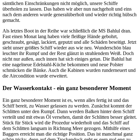
sämtlichen Einschränkungen nicht möglich, unsere Schiffe
überholen zu lassen. Das haben wir aber nun nachgeholt und eins
nach dem anderen wurde generalüberholt und wieder richtig hübsch
gemacht.
Als letztes Boot in der Reihe war schließlich die MS Bahlul dran.
Fast einen Monat lang haben viele fleißige Hände gebohrt,
geschraubt, gesägt, lackiert, geputzt und alle Schäden beseitigt. Jetzt
sieht unser größtes Schiff wieder aus wie neu. Wunderschön blau
leuchtet ihr Rumpf und der Rest glänzt in strahlendem Weiß. Doch
nicht nur außen, auch innen hat sich einiges getan. Die Bahlul hat
eine nagelneue Edelstahl-Küche bekommen und neue Polster
schmücken die Bänke. Auch die Kabinen wurden runderneuert und
die Aircondition wurde erweitert.
Der Wasserkontakt - ein ganz besonderer Moment
Ein ganz besonderer Moment ist es, wenn alles fertig ist und das
Schiff bereit, zu Wasser gelassen zu werden. Zunächst kommt der
Schlitten unter den Rumpf. Dann werden Balken hinter dem Schiff
verteilt und mit etwas Öl versehen, damit der Schlitten besser gleitet.
Stück für Stück wird die Prozedur wiederholt und das Schiff auf
dem Schlitten langsam in Richtung Meer gezogen. Mithilfe eines
Baggers erreicht man die richtige Position. Das ist manchmal ganz
schön tricky, denn auf dem Trockendock geht es gern mal eng zu.