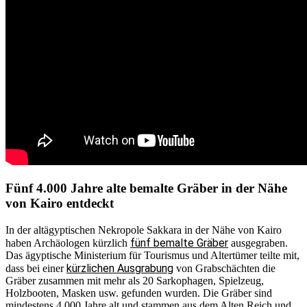
Fünf 4.000 Jahre alte bemalte Gräber in der Nähe
von Kairo entdeckt
In der altägyptischen Nekropole Sakkara in der Nähe von Kairo
fünf bemalte Gräber
haben Archäologen kürzlich
ausgegraben.
Das ägyptische Ministerium für Tourismus und Altertümer teilte mit,
kürzlichen Ausgrabung
dass bei einer
von Grabschächten die
Gräber zusammen mit mehr als 20 Sarkophagen, Spielzeug,
Holzbooten, Masken usw. gefunden wurden. Die Gräber sind
mindestens 4.000 Jahre alt und stammen aus dem Alten Reich und