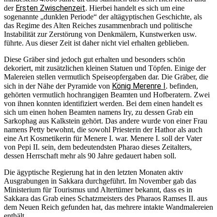
Ersten Zwischenzeit
der
. Hierbei handelt es sich um eine
sogenannte „dunklen Periode“ der altägyptischen Geschichte, als
das Regime des Alten Reiches zusammenbrach und politische
Instabilität zur Zerstörung von Denkmälern, Kunstwerken usw.
führte. Aus dieser Zeit ist daher nicht viel erhalten geblieben.
Diese Gräber sind jedoch gut erhalten und besonders schön
dekoriert, mit zusätzlichen kleinen Statuen und Töpfen. Einige der
Malereien stellen vermutlich Speiseopfergaben dar. Die Gräber, die
König Merenre I
sich in der Nähe der Pyramide von
. befinden,
gehörten vermutlich hochrangigen Beamten und Hofberatern. Zwei
von ihnen konnten identifiziert werden. Bei dem einen handelt es
sich um einen hohen Beamten namens Iry, zu dessen Grab ein
Sarkophag aus Kalkstein gehört. Das andere wurde von einer Frau
namens Petty bewohnt, die sowohl Priesterin der Hathor als auch
eine Art Kosmetikerin für Menere I. war. Menere I. soll der Vater
von Pepi II. sein, dem bedeutendsten Pharao dieses Zeitalters,
dessen Herrschaft mehr als 90 Jahre gedauert haben soll.
Die ägyptische Regierung hat in den letzten Monaten aktiv
Ausgrabungen in Sakkara durchgeführt. Im November gab das
Ministerium für Tourismus und Altertümer bekannt, dass es in
Sakkara das Grab eines Schatzmeisters des Pharaos Ramses II. aus
dem Neuen Reich gefunden hat, das mehrere intakte Wandmalereien
enthält.