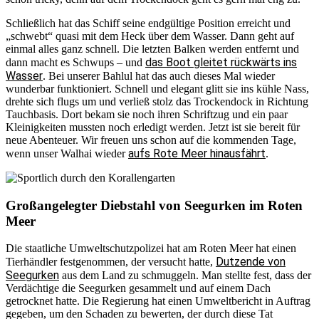
Schließlich hat das Schiff seine endgültige Position erreicht und
„schwebt“ quasi mit dem Heck über dem Wasser. Dann geht auf
einmal alles ganz schnell. Die letzten Balken werden entfernt und
das Boot gleitet rückwärts ins
dann macht es Schwups – und
Wasser
. Bei unserer Bahlul hat das auch dieses Mal wieder
wunderbar funktioniert. Schnell und elegant glitt sie ins kühle Nass,
drehte sich flugs um und verließ stolz das Trockendock in Richtung
Tauchbasis. Dort bekam sie noch ihren Schriftzug und ein paar
Kleinigkeiten mussten noch erledigt werden. Jetzt ist sie bereit für
neue Abenteuer. Wir freuen uns schon auf die kommenden Tage,
aufs Rote Meer hinausfährt
wenn unser Walhai wieder
.
Großangelegter Diebstahl von Seegurken im Roten
Meer
Die staatliche Umweltschutzpolizei hat am Roten Meer hat einen
Dutzende von
Tierhändler festgenommen, der versucht hatte,
Seegurken
aus dem Land zu schmuggeln. Man stellte fest, dass der
Verdächtige die Seegurken gesammelt und auf einem Dach
getrocknet hatte. Die Regierung hat einen Umweltbericht in Auftrag
gegeben, um den Schaden zu bewerten, der durch diese Tat