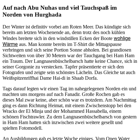
Auf nach Abu Nuhas und viel Tauchspaß im
Norden von Hurghada
Der Winter ist definitiv vorbei am Roten Meer. Das kündigte sich
bereits am letzten Wochenende an, denn trotz des noch kühlen
wohlige
Windes breitete sich in den windstillen Ecken der Boote
Wärme
aus. Man konnte bereits im T-Shirt die Mittagspause
verbringen und sich seine Portion Sonne abholen. Bei grandiosen
Sichtweiten von über 30 Metern war der Tauchgang bei Ham Ham
ein Traum. Der Langnasenbüschelbarsch hatte keine Chance, sich in
seiner Gorgonie zu verstecken. Tapfer präsentierte er sich den
Fotografen und zeigte sein schönstes Lächeln. Das Gleiche tat auch
Weißspitzenriffhai Dame Hai-di in Shaab Dorfa.
Tags darauf legten wir einen Tag im nahegelegenen Norden ein und
machten uns morgens auf nach Fanadir. Große Rochen gab es
dieses Mal zwar keine, aber schön war es trotzdem. Am Nachmittag
ging es dann Richtung Heimat, mit einem Zwischenstopp bei den
Wracks der El Minja und der Mohammed Hassabella, einem
schönen Fischtrawler. Zu dem Langnasenbüschelbarsch von gestern
in Ham Ham hatten sich inzwischen zwei weitere gesellt und
spielten Fotomodell.
An Ausbildungen gab es letzte Woche einiges. Vom Open Water