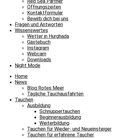
Red Sea Partner
Öffnungszeiten
Kontaktformular
Bewirb dich bei uns
Fragen und Antworten
Wissenswertes
Wetter in Hurghada
Gästebuch
Instagram
Webcam
Downloads
Night Mode
Home
News
Blog Rotes Meer
Tägliche Tauchausfahrten
Tauchen
Ausbildung
Schnuppertauchen
Beginnerausbildung
Weiterbildung
Tauchen für Wieder- und Neueinsteiger
Tauchen für erfahrene Taucher