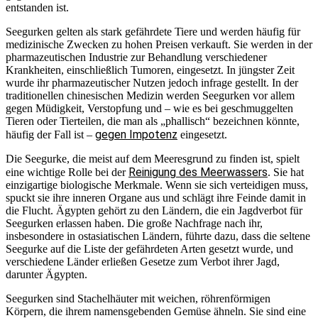
entstanden ist.
Seegurken gelten als stark gefährdete Tiere und werden häufig für
medizinische Zwecken zu hohen Preisen verkauft. Sie werden in der
pharmazeutischen Industrie zur Behandlung verschiedener
Krankheiten, einschließlich Tumoren, eingesetzt. In jüngster Zeit
wurde ihr pharmazeutischer Nutzen jedoch infrage gestellt. In der
traditionellen chinesischen Medizin werden Seegurken vor allem
gegen Müdigkeit, Verstopfung und – wie es bei geschmuggelten
Tieren oder Tierteilen, die man als „phallisch“ bezeichnen könnte,
gegen Impotenz
häufig der Fall ist –
eingesetzt.
Die Seegurke, die meist auf dem Meeresgrund zu finden ist, spielt
Reinigung des Meerwassers
eine wichtige Rolle bei der
. Sie hat
einzigartige biologische Merkmale. Wenn sie sich verteidigen muss,
spuckt sie ihre inneren Organe aus und schlägt ihre Feinde damit in
die Flucht. Ägypten gehört zu den Ländern, die ein Jagdverbot für
Seegurken erlassen haben. Die große Nachfrage nach ihr,
insbesondere in ostasiatischen Ländern, führte dazu, dass die seltene
Seegurke auf die Liste der gefährdeten Arten gesetzt wurde, und
verschiedene Länder erließen Gesetze zum Verbot ihrer Jagd,
darunter Ägypten.
Seegurken sind Stachelhäuter mit weichen, röhrenförmigen
Körpern, die ihrem namensgebenden Gemüse ähneln. Sie sind eine