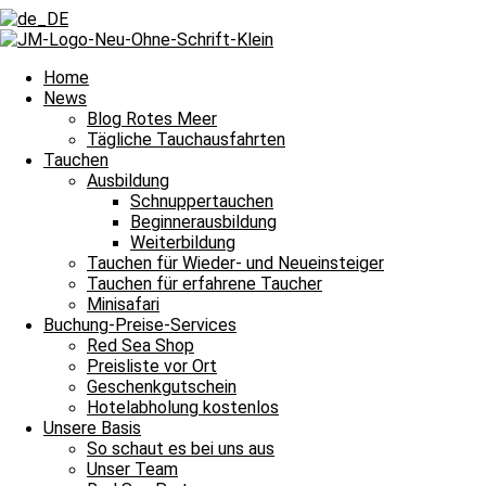
Zurück
Voriger
Unzählige Gorgonien an einem Tauchplatz
Nächster
Wohlige Wärme am sonnigen Samstag
Nächster
Home
News
Blog Rotes Meer
Tägliche Tauchausfahrten
Tauchen
Ausbildung
Schnuppertauchen
Beginnerausbildung
Die Blöcke erschienen wundervoll im Licht und damit heißt es Leine
Weiterbildung
Tauchen für Wieder- und Neueinsteiger
Tauchguides
Unsere
berichten an dieser Stelle jeden Tag von den Si
Tauchen für erfahrene Taucher
dem Meer und unter Wasser erlebt haben. Auch über die wundervollen
Minisafari
Nachttauchgang – ihr könnt es mitverfolgen. Auch Wracktauchgänge 
Buchung-Preise-Services
Red Sea Shop
Und das Beste? Unsere Berichte über die Tauchausfahrten unserer Bo
Preisliste vor Ort
lasst euch immer wieder aufs Neue verzaubern. Willkommen zu unser
Geschenkgutschein
Hotelabholung kostenlos
Unsere Basis
Halbtagesfahrt
So schaut es bei uns aus
Unser Team
Tauchplatz 1: Carlson’s Corner