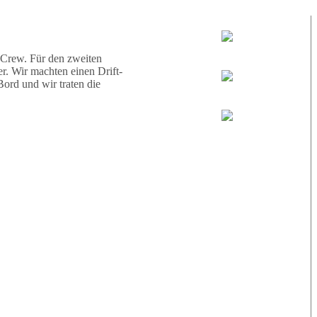
d eine Schildkröte.
Tauchguides:
Jamie
 Crew. Für den zweiten
r. Wir machten einen Drift-
ord und wir traten die
MoMo
Loris