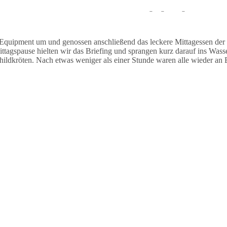
auchten stationär und sahen während des Tauchgangs einige Muränen un
Equipment um und genossen anschließend das leckere Mittagessen der
agspause hielten wir das Briefing und sprangen kurz darauf ins Wasse
dkröten. Nach etwas weniger als einer Stunde waren alle wieder an B