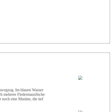
33° |
29°
Tauchboot:
Abu Scharara
hinwegzog. Im blauen Wasser
ich mehrere Fledermausfische
 noch eine Muräne, die tief
Tauchguides: