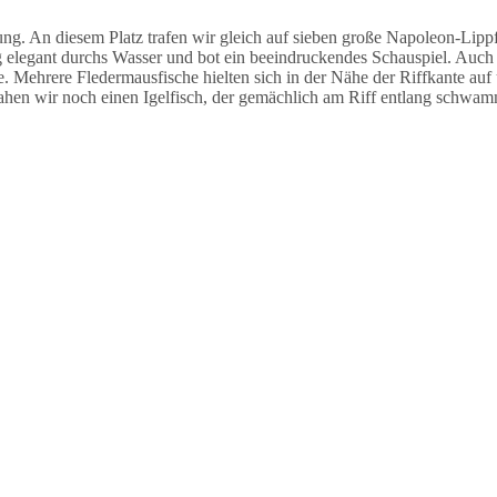
 An diesem Platz trafen wir gleich auf sieben große Napoleon-Lippfi
legant durchs Wasser und bot ein beeindruckendes Schauspiel. Auch h
e. Mehrere Fledermausfische hielten sich in der Nähe der Riffkante auf
ahen wir noch einen Igelfisch, der gemächlich am Riff entlang schwam