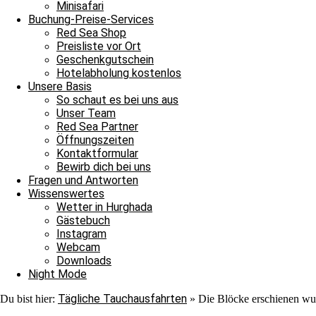
Nach ihrer Show verließen auch sie uns ins Blau. Jedoch war au
Minisafari
Adlerrochen entdecken, der in der Strömung stand, wie ein Fels in
Buchung-Preise-Services
ebenmäßig Marmoriert und wir konnten ihn von der Nähe bewundern
Red Sea Shop
unter einem Stein saß. In unserem Sicherheitsstop begegnete uns er
Preisliste vor Ort
hinschauen sollten, machten wir uns überglücklich auf den Weg in 
Geschenkgutschein
als auch für die Neulinge, denn heute hat unsere Tauschfamilie sic
Hotelabholung kostenlos
viel zu feiern, das heißt schnell auf zur Shaab Stella Bar, denn di
Unsere Basis
Grüße von JJ, Sandra und Janina.
So schaut es bei uns aus
Unser Team
Red Sea Partner
Öffnungszeiten
Kontaktformular
Bewirb dich bei uns
Fragen und Antworten
Wissenswertes
Wetter in Hurghada
Ganztagesfahrt
Gästebuch
Instagram
Tauchplatz 1: Carlson’s Corner
Webcam
Tauchplatz 2: Erg Somaya
Downloads
Tauchplatz 3: Balena
Night Mode
Tägliche Tauchausfahrten
Du bist hier:
»
Die Blöcke erschienen wu
An diesem wunderschönen Sonntagmorgen starteten wir unseren Ta
wir uns nach Carlsons Corner zu fahren. Der Weg dorthin verlief r