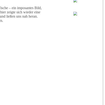
Wael
sche – ein imposantes Bild,
ier zeigte sich wieder eine
 und ließen uns nah heran.
Eric
m.