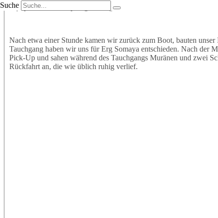
Suche
Equipment an und sprangen mit großer Vorfreude ins Wasser. Wir t
Nach etwa einer Stunde kamen wir zurück zum Boot, bauten unser 
Tauchgang haben wir uns für Erg Somaya entschieden. Nach der Mitt
Pick-Up und sahen während des Tauchgangs Muränen und zwei Schil
Rückfahrt an, die wie üblich ruhig verlief.