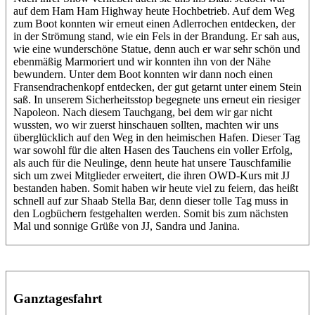
auf dem Ham Ham Highway heute Hochbetrieb. Auf dem Weg
zum Boot konnten wir erneut einen Adlerrochen entdecken, der
in der Strömung stand, wie ein Fels in der Brandung. Er sah aus,
wie eine wunderschöne Statue, denn auch er war sehr schön und
ebenmäßig Marmoriert und wir konnten ihn von der Nähe
bewundern. Unter dem Boot konnten wir dann noch einen
Fransendrachenkopf entdecken, der gut getarnt unter einem Stein
saß. In unserem Sicherheitsstop begegnete uns erneut ein riesiger
Napoleon. Nach diesem Tauchgang, bei dem wir gar nicht
wussten, wo wir zuerst hinschauen sollten, machten wir uns
überglücklich auf den Weg in den heimischen Hafen. Dieser Tag
war sowohl für die alten Hasen des Tauchens ein voller Erfolg,
als auch für die Neulinge, denn heute hat unsere Tauschfamilie
sich um zwei Mitglieder erweitert, die ihren OWD-Kurs mit JJ
bestanden haben. Somit haben wir heute viel zu feiern, das heißt
schnell auf zur Shaab Stella Bar, denn dieser tolle Tag muss in
den Logbüchern festgehalten werden. Somit bis zum nächsten
Mal und sonnige Grüße von JJ, Sandra und Janina.
Ganztagesfahrt