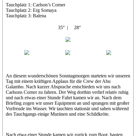
Tauchplatz 1: Carlson’s Corner
Tauchplatz 2: Erg Somaya
Tauchplatz 3: Balena
35° |
28°
Abu Galambo
Jamie
MoMo
Loris
An diesem wunderschönen Sonntagmorgen starteten wir unseren
Tag mit einem kräftigen Applaus für die Crew der Abu
Galambo. Nach kurzer Absprache entschieden wir uns nach
Carlsons Corner zu fahren. Der Weg dorthin verlief relativ ruhig
und nach etwas einer Stunde Fahrt kamen wir an. Nach dem
Briefing zogen wir unser Equipment an und sprangen mit großer
Vorfreude ins Wasser. Wir tauchten stationär und sahen während
des Tauchgangs einige Muränen und eine Schildkröte.
Nach etwa einer Stunde kamen wir zurück zum Boot, bauten