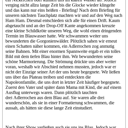
verging nicht allzu lange Zeit bis die Glocke wieder klingelte
und das kann nur eins heißen - Briefing! Nach dem Briefing für
unseren nächsten Tauchplatz machten wir und auf den Weg nach
Ham Ham. Diesmal entschieden sich alle für einen Drift. Kaum
abgetaucht und an der Drop-Off Kante angekommen kreuzte
eine kleine Schildkröte unseren Weg, die wohl einen dringenden
Termin im Blauwasser hatte. Wir schwammen weiter uns
bewunderten die Gorgonienwälder. Plötzlich sahen wir erneut
einen Schatten näher kommen, ein Adlerrochen zog anmutig
seine Bahnen. Mit einer enormen Spannweite ergab er ein tolles
Bild mit dem tiefen Blau hinter ihm. Wir bewunderten seine
schöne Marmorierung. Die Strömung drückte uns aber weiter
voran, weshalb wir Abschied nehmen mussten, jedoch war er
nicht der Einzige seiner Art der uns heute begegnete. Wir ließen
uns über das Plateau treiben und entdeckten die
Napoleonfamilie, die uns dort in letzter Zeit häufiger begegnete.
Zuerst den Vater und später dann Mama mit Kind, die auf einem
Ausflug unterwegs waren. Dann plötzlich tauchten
drei Adlerrochen aus dem Blau auf. Sie waren alle drei
wunderschön, als sie in einer Formatierung schwammen, die
aussah, als hätten sie diese lange Zeit einstudiert.
Nach ihrer Show verließen auch sie uns ins Blau. Jedoch war