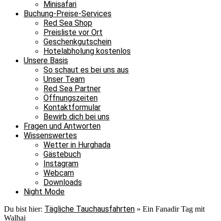
Minisafari
Buchung-Preise-Services
Red Sea Shop
Preisliste vor Ort
Geschenkgutschein
Hotelabholung kostenlos
Unsere Basis
So schaut es bei uns aus
Unser Team
Red Sea Partner
Öffnungszeiten
Kontaktformular
Bewirb dich bei uns
Fragen und Antworten
Wissenswertes
Wetter in Hurghada
Gästebuch
Instagram
Webcam
Downloads
Night Mode
Tägliche Tauchausfahrten
Du bist hier:
»
Ein Fanadir Tag mit
Walhai