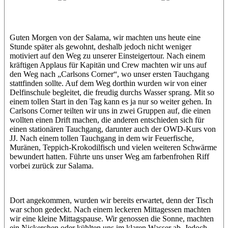
Jasmin (JJ)
Sandra
Guten Morgen von der Salama, wir machten uns heute eine
Stunde später als gewohnt, deshalb jedoch nicht weniger
motiviert auf den Weg zu unserer Einsteigertour. Nach einem
kräftigen Applaus für Kapitän und Crew machten wir uns auf
den Weg nach „Carlsons Corner“, wo unser ersten Tauchgang
stattfinden sollte. Auf dem Weg dorthin wurden wir von einer
Delfinschule begleitet, die freudig durchs Wasser sprang. Mit so
einem tollen Start in den Tag kann es ja nur so weiter gehen. In
Carlsons Corner teilten wir uns in zwei Gruppen auf, die einen
wollten einen Drift machen, die anderen entschieden sich für
einen stationären Tauchgang, darunter auch der OWD-Kurs von
JJ. Nach einem tollen Tauchgang in dem wir Feuerfische,
Muränen, Teppich-Krokodilfisch und vielen weiteren Schwärme
bewundert hatten. Führte uns unser Weg am farbenfrohen Riff
vorbei zurück zur Salama.
Dort angekommen, wurden wir bereits erwartet, denn der Tisch
war schon gedeckt. Nach einem leckeren Mittagessen machten
wir eine kleine Mittagspause. Wir genossen die Sonne, machten
ein Nickerchen oder kühlten uns im klaren Wasser ab. Jedoch