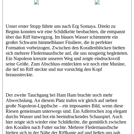
Wael
Eric
Unser erster Stopp führte uns nach Erg Somaya. Direkt zu
Beginn konnten wir eine Schildkröte beobachten, die entspannt
über das Riff hinwegzog. Im blauen Wasser schimmerte ein
großer Schwarm himmelblauer Füsiliere, die in perfekter
Formation vorbeizogen. Zwischen den Korallenblöcken hielten
sich mehrere Fledermausfische auf, die uns neugierig begleiteten.
Ein Napoleon kreuzte unseren Weg und zeigte eindrucksvoll
seine Größe. Zum Abschluss entdeckten wir noch eine Muräne,
die tief im Riff steckte und nur vorsichtig den Kopf
herausstreckte.
Der zweite Tauchgang bei Ham Ham brachte noch mehr
Abwechslung. An diesem Platz trafen wir gleich auf sieben
große Napoleon-Lippfische – ein imposantes Bild, wenn diese
Riesen gemeinsam unterwegs sind. Ein Adlerrochen zog elegant
durchs Wasser und bot ein beeindruckendes Schauspiel. Auch
hier zeigte sich wieder eine Schildkröte, die gemütlich zwischen
den Korallen nach Futter suchte. Mehrere Fledermausfische
hielten sich in der Nähe der Riffkante auf und ließen uns nah