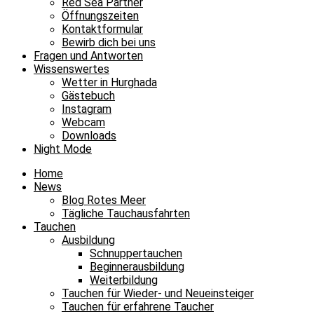
Red Sea Partner
Öffnungszeiten
Kontaktformular
Bewirb dich bei uns
Fragen und Antworten
Wissenswertes
Wetter in Hurghada
Gästebuch
Instagram
Webcam
Downloads
Night Mode
Home
News
Blog Rotes Meer
Tägliche Tauchausfahrten
Tauchen
Ausbildung
Schnuppertauchen
Beginnerausbildung
Weiterbildung
Tauchen für Wieder- und Neueinsteiger
Tauchen für erfahrene Taucher