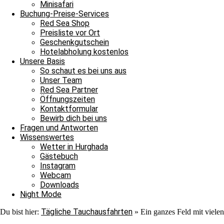
Nach ihrer Show verließen auch sie uns ins Blau. Jedoch war au
Minisafari
Adlerrochen entdecken, der in der Strömung stand, wie ein Fels in
Buchung-Preise-Services
ebenmäßig Marmoriert und wir konnten ihn von der Nähe bewundern
Red Sea Shop
unter einem Stein saß. In unserem Sicherheitsstop begegnete uns er
Preisliste vor Ort
hinschauen sollten, machten wir uns überglücklich auf den Weg in 
Geschenkgutschein
als auch für die Neulinge, denn heute hat unsere Tauschfamilie sic
Hotelabholung kostenlos
viel zu feiern, das heißt schnell auf zur Shaab Stella Bar, denn di
Unsere Basis
Grüße von JJ, Sandra und Janina.
So schaut es bei uns aus
Unser Team
Red Sea Partner
Öffnungszeiten
Kontaktformular
Bewirb dich bei uns
Fragen und Antworten
Wissenswertes
Wetter in Hurghada
Ganztagesfahrt
Gästebuch
Instagram
Tauchplatz 1: Carlson’s Corner
Webcam
Tauchplatz 2: Erg Somaya
Downloads
Tauchplatz 3: Balena
Night Mode
Tägliche Tauchausfahrten
Du bist hier:
»
Ein ganzes Feld mit viel
An diesem wunderschönen Sonntagmorgen starteten wir unseren Ta
wir uns nach Carlsons Corner zu fahren. Der Weg dorthin verlief r