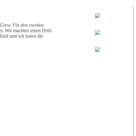
d eine Schildkröte.
Tauchguides:
Jamie
 Crew. Für den zweiten
r. Wir machten einen Drift-
ord und wir traten die
MoMo
Loris