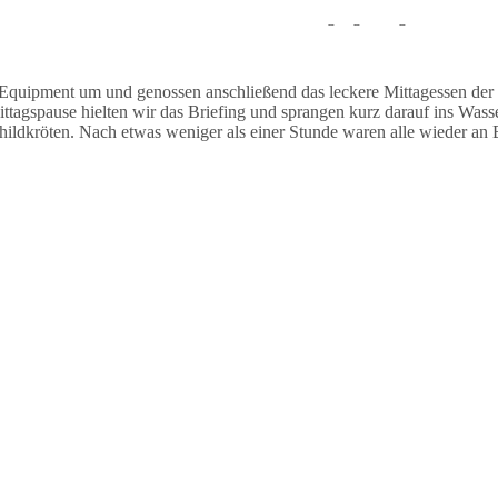
auchten stationär und sahen während des Tauchgangs einige Muränen un
Equipment um und genossen anschließend das leckere Mittagessen der
agspause hielten wir das Briefing und sprangen kurz darauf ins Wasse
dkröten. Nach etwas weniger als einer Stunde waren alle wieder an B