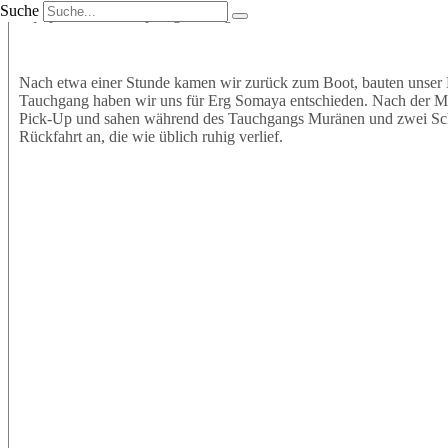
Suche
Equipment an und sprangen mit großer Vorfreude ins Wasser. Wir t
Nach etwa einer Stunde kamen wir zurück zum Boot, bauten unser 
Tauchgang haben wir uns für Erg Somaya entschieden. Nach der Mitt
Pick-Up und sahen während des Tauchgangs Muränen und zwei Schil
Rückfahrt an, die wie üblich ruhig verlief.