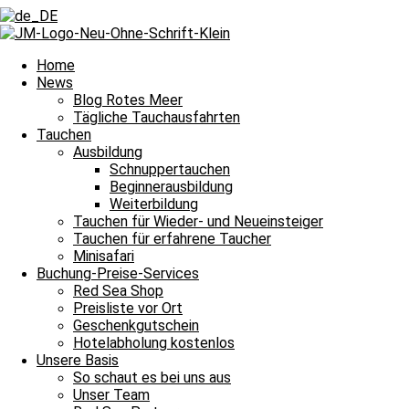
Zurück
Voriger
Ein sonniger Sonntag am Carless Reef
Nächster
Warme Mittagssonne auf dem Tauchboot
Nächster
Home
News
Blog Rotes Meer
Tägliche Tauchausfahrten
Tauchen
Ausbildung
Schnuppertauchen
Beginnerausbildung
Ein ganzes Feld mit vielen Anemonen und damit heißt es Leinen los 
Weiterbildung
Tauchen für Wieder- und Neueinsteiger
Tauchguides
Unsere
berichten an dieser Stelle jeden Tag von den Si
Tauchen für erfahrene Taucher
dem Meer und unter Wasser erlebt haben. Auch über die wundervollen
Minisafari
Nachttauchgang – ihr könnt es mitverfolgen. Auch Wracktauchgänge 
Buchung-Preise-Services
Red Sea Shop
Und das Beste? Unsere Berichte über die Tauchausfahrten unserer Bo
Preisliste vor Ort
lasst euch immer wieder aufs Neue verzaubern. Willkommen zu unser
Geschenkgutschein
Hotelabholung kostenlos
Unsere Basis
Halbtagesfahrt
So schaut es bei uns aus
Unser Team
Tauchplatz 1: Carlson’s Corner