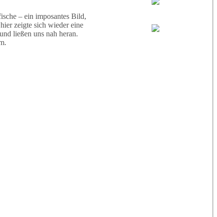
Wael
sche – ein imposantes Bild,
ier zeigte sich wieder eine
 und ließen uns nah heran.
Eric
m.