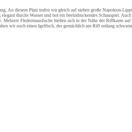
 An diesem Platz trafen wir gleich auf sieben große Napoleon-Lippfi
legant durchs Wasser und bot ein beeindruckendes Schauspiel. Auch h
e. Mehrere Fledermausfische hielten sich in der Nähe der Riffkante auf
ahen wir noch einen Igelfisch, der gemächlich am Riff entlang schwam