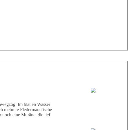
33° |
29°
Tauchboot:
Abu Scharara
hinwegzog. Im blauen Wasser
ich mehrere Fledermausfische
 noch eine Muräne, die tief
Tauchguides: