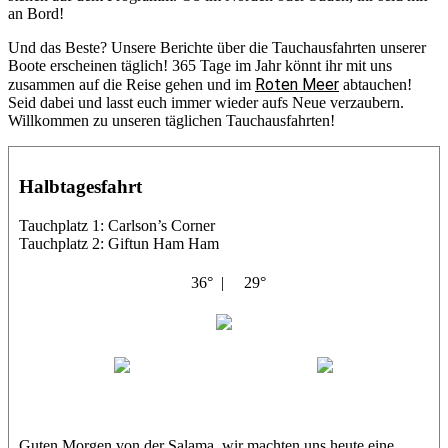
an Bord!
Und das Beste? Unsere Berichte über die Tauchausfahrten unserer
Boote erscheinen täglich! 365 Tage im Jahr könnt ihr mit uns
Roten Meer
zusammen auf die Reise gehen und im
abtauchen!
Seid dabei und lasst euch immer wieder aufs Neue verzaubern.
Willkommen zu unseren täglichen Tauchausfahrten!
Halbtagesfahrt
Tauchplatz 1: Carlson’s Corner
Tauchplatz 2: Giftun Ham Ham
36° |
29°
Abu Salama
Jasmin (JJ)
Sandra
Guten Morgen von der Salama, wir machten uns heute eine