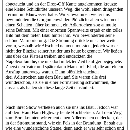
abgetaucht und an der Drop-Off Kante angekommen kreuzte
eine kleine Schildkröte unseren Weg, die wohl einen dringenden
Termin im Blauwasser hatte. Wir schwammen weiter uns
bewunderten die Gorgonienwälder. Plötzlich sahen wir erneut
einen Schatten näher kommen, ein Adlerrochen zog anmutig
seine Bahnen. Mit einer enormen Spannweite ergab er ein tolles
Bild mit dem tiefen Blau hinter ihm. Wir bewunderten seine
schöne Marmorierung. Die Strömung drückte uns aber weiter
voran, weshalb wir Abschied nehmen mussten, jedoch war er
nicht der Einzige seiner Art der uns heute begegnete. Wir ließen
uns über das Plateau treiben und entdeckten die
Napoleonfamilie, die uns dort in letzter Zeit häufiger begegnete.
Zuerst den Vater und später dann Mama mit Kind, die auf einem
Ausflug unterwegs waren. Dann plötzlich tauchten
drei Adlerrochen aus dem Blau auf. Sie waren alle drei
wunderschön, als sie in einer Formatierung schwammen, die
aussah, als hätten sie diese lange Zeit einstudiert.
Nach ihrer Show verließen auch sie uns ins Blau. Jedoch war
auf dem Ham Ham Highway heute Hochbetrieb. Auf dem Weg
zum Boot konnten wir erneut einen Adlerrochen entdecken, der
in der Strömung stand, wie ein Fels in der Brandung. Er sah aus,
wie eine wunderschöne Statue, denn auch er war sehr schön und