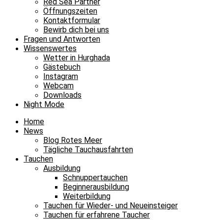
Red Sea Partner
Öffnungszeiten
Kontaktformular
Bewirb dich bei uns
Fragen und Antworten
Wissenswertes
Wetter in Hurghada
Gästebuch
Instagram
Webcam
Downloads
Night Mode
Home
News
Blog Rotes Meer
Tägliche Tauchausfahrten
Tauchen
Ausbildung
Schnuppertauchen
Beginnerausbildung
Weiterbildung
Tauchen für Wieder- und Neueinsteiger
Tauchen für erfahrene Taucher