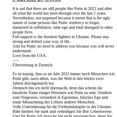
It is sad that there are still people like Putin in 2022 and after
all what the world has been through over the last 2 years.
Nevertheless, not surprised because it seems that is the ugly
nature of some persons like Putin: tendency to forget,
immersed in selfishness, false ego and total disregard to other
people lives.
Full support to the freedom fighters in Ukraine. Please stay
strong and defend your way of life.
And for Putin: no need to address you because you will never
understand.
Love from the USA.
—–
Übersetzung in Deutsch:
Es ist traurig, dass es im Jahr 2022 immer noch Menschen wie
Putin gibt, nach allem, was die Welt in den letzten zwei
Jahren durchgemacht hat.
Dennoch bin ich nicht überrascht, denn das scheint die
hässliche Natur einiger Personen wie Putin zu sein: Tendenz
zum Vergessen, versunken in Egoismus, falsches Ego und
totale Missachtung des Lebens anderer Menschen.
Volle Unterstützung für die Freiheitskämpfer in der Ukraine.
Bitte bleiben Sie stark und verteidigen Sie Ihre Lebensweise.
Und für Putin: Ich brauche Sie nicht anzusprechen, denn Sie