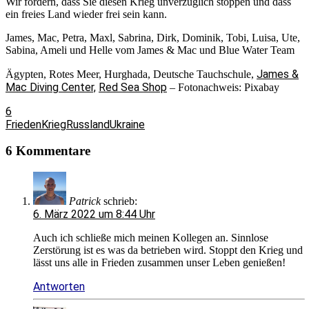
Wir fordern, dass Sie diesen Krieg unverzüglich stoppen und dass
ein freies Land wieder frei sein kann.
James, Mac, Petra, Maxl, Sabrina, Dirk, Dominik, Tobi, Luisa, Ute,
Sabina, Ameli und Helle vom James & Mac und Blue Water Team
James &
Ägypten, Rotes Meer, Hurghada, Deutsche Tauchschule,
Mac Diving Center,
Red Sea Shop
– Fotonachweis: Pixabay
6
Frieden
Krieg
Russland
Ukraine
6 Kommentare
Patrick
schrieb:
6. März 2022 um 8:44 Uhr
Auch ich schließe mich meinen Kollegen an. Sinnlose
Zerstörung ist es was da betrieben wird. Stoppt den Krieg und
lässt uns alle in Frieden zusammen unser Leben genießen!
Antworten