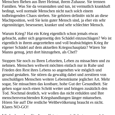
Menschen fliehen aus Ihrer Heimat, ihrem Zuhause. Sie trennen
Familien. Was Sie da veranstalten und tun, ist vermutlich krankhaft
bedingt, weil normale Menschen nicht nach solch einem
todbringenden Chaos streben. Sie gehören definitiv nicht an diese
Machtposition, weil Sie kein guter Mensch sind, ja eher ein sehr
eigennütziger, besessener, kranker und sehr schlechter Mensch.
Warum Krieg? Hat ein Krieg eigentlich schon jemals etwas
gebracht, außer sich gegenseitig den Schädel einzuschlagen? Wo ist
eigentlich in ihrem angezettelten und voll beabsichtigten Krieg ihr
eigener Schädel auf dem aktuellen Kriegsschauplatz? Wären Sie
Manns genug, jetzt dort hinzugehen, als Chef?
Stoppen Sie noch zu Ihren Lebzeiten, Leben zu missachten und zu
nehmen. Menschen weltweit möchten einfach nur in Ruhe und
Frieden den Rest ihres Lebens so angenehm wie möglich und
gesund gestalten. Sie stören da gewaltig dabei und zerstören von
unschuldigen Menschen weitere Lebensträume jeglicher Art. Mehr
sogar, Sie missachten das kostbare, hohe Gut der Gesundheit. Sie
gehen sogar noch einen Schritt weiter und bringen zusätzlich den
Tod. Nochmal deutlich, wir wollen das nicht erdulden und Ihre
menschenverachtenden Kriegshandlungen länger mitansehen.
Hören Sie auf! Die restliche Weltbevölkerung braucht es nicht.
Klares NO-GO!