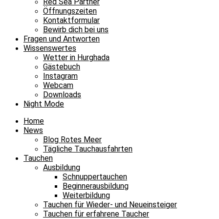
Red Sea Partner
Öffnungszeiten
Kontaktformular
Bewirb dich bei uns
Fragen und Antworten
Wissenswertes
Wetter in Hurghada
Gästebuch
Instagram
Webcam
Downloads
Night Mode
Home
News
Blog Rotes Meer
Tägliche Tauchausfahrten
Tauchen
Ausbildung
Schnuppertauchen
Beginnerausbildung
Weiterbildung
Tauchen für Wieder- und Neueinsteiger
Tauchen für erfahrene Taucher