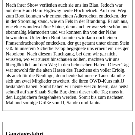
Nach ihrer Show verließen auch sie uns ins Blau. Jedoch war
auf dem Ham Ham Highway heute Hochbetrieb. Auf dem Weg
zum Boot konnten wir erneut einen Adlerrochen entdecken, der
in der Strömung stand, wie ein Fels in der Brandung. Er sah aus,
wie eine wunderschöne Statue, denn auch er war sehr schön und
ebenmäßig Marmoriert und wir konnten ihn von der Nähe
bewundern. Unter dem Boot konnten wir dann noch einen
Fransendrachenkopf entdecken, der gut getarnt unter einem Stein
saß. In unserem Sicherheitsstop begegnete uns erneut ein riesiger
Napoleon. Nach diesem Tauchgang, bei dem wir gar nicht
wussten, wo wir zuerst hinschauen sollten, machten wir uns
überglücklich auf den Weg in den heimischen Hafen. Dieser Tag
war sowohl für die alten Hasen des Tauchens ein voller Erfolg,
als auch für die Neulinge, denn heute hat unsere Tauschfamilie
sich um zwei Mitglieder erweitert, die ihren OWD-Kurs mit JJ
bestanden haben. Somit haben wir heute viel zu feiern, das heißt
schnell auf zur Shaab Stella Bar, denn dieser tolle Tag muss in
den Logbüchern festgehalten werden. Somit bis zum nächsten
Mal und sonnige Grüße von JJ, Sandra und Janina.
Ganztagesfahrt