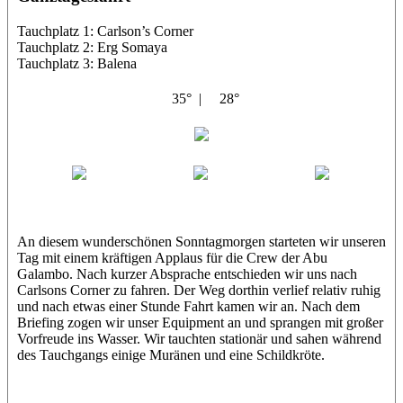
Tauchplatz 1: Carlson’s Corner
Tauchplatz 2: Erg Somaya
Tauchplatz 3: Balena
35° |
28°
Abu Galambo
Jamie
MoMo
Loris
An diesem wunderschönen Sonntagmorgen starteten wir unseren
Tag mit einem kräftigen Applaus für die Crew der Abu
Galambo. Nach kurzer Absprache entschieden wir uns nach
Carlsons Corner zu fahren. Der Weg dorthin verlief relativ ruhig
und nach etwas einer Stunde Fahrt kamen wir an. Nach dem
Briefing zogen wir unser Equipment an und sprangen mit großer
Vorfreude ins Wasser. Wir tauchten stationär und sahen während
des Tauchgangs einige Muränen und eine Schildkröte.