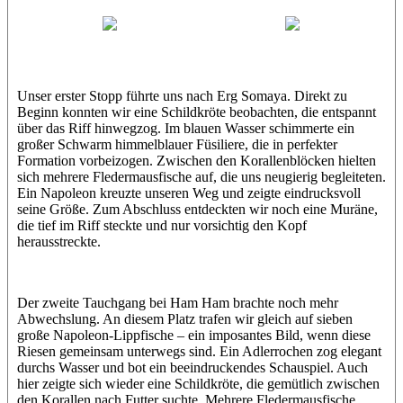
Abu Scharara
Wael
Eric
Unser erster Stopp führte uns nach Erg Somaya. Direkt zu
Beginn konnten wir eine Schildkröte beobachten, die entspannt
über das Riff hinwegzog. Im blauen Wasser schimmerte ein
großer Schwarm himmelblauer Füsiliere, die in perfekter
Formation vorbeizogen. Zwischen den Korallenblöcken hielten
sich mehrere Fledermausfische auf, die uns neugierig begleiteten.
Ein Napoleon kreuzte unseren Weg und zeigte eindrucksvoll
seine Größe. Zum Abschluss entdeckten wir noch eine Muräne,
die tief im Riff steckte und nur vorsichtig den Kopf
herausstreckte.
Der zweite Tauchgang bei Ham Ham brachte noch mehr
Abwechslung. An diesem Platz trafen wir gleich auf sieben
große Napoleon-Lippfische – ein imposantes Bild, wenn diese
Riesen gemeinsam unterwegs sind. Ein Adlerrochen zog elegant
durchs Wasser und bot ein beeindruckendes Schauspiel. Auch
hier zeigte sich wieder eine Schildkröte, die gemütlich zwischen
den Korallen nach Futter suchte. Mehrere Fledermausfische