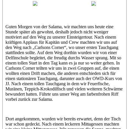
Jasmin (JJ)
Sandra
Guten Morgen von der Salama, wir machten uns heute eine
Stunde später als gewohnt, deshalb jedoch nicht weniger
motiviert auf den Weg zu unserer Einsteigertour. Nach einem
kräftigen Applaus für Kapitän und Crew machten wir uns auf
den Weg nach „Carlsons Corner“, wo unser ersten Tauchgang
stattfinden sollte. Auf dem Weg dorthin wurden wir von einer
Delfinschule begleitet, die freudig durchs Wasser sprang. Mit so
einem tollen Start in den Tag kann es ja nur so weiter gehen. In
Carlsons Corner teilten wir uns in zwei Gruppen auf, die einen
wollten einen Drift machen, die anderen entschieden sich für
einen stationären Tauchgang, darunter auch der OWD-Kurs von
JJ. Nach einem tollen Tauchgang in dem wir Feuerfische,
Muränen, Teppich-Krokodilfisch und vielen weiteren Schwärme
bewundert hatten. Führte uns unser Weg am farbenfrohen Riff
vorbei zurück zur Salama.
Dort angekommen, wurden wir bereits erwartet, denn der Tisch
war schon gedeckt. Nach einem leckeren Mittagessen machten