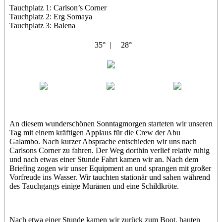
Tauchplatz 1: Carlson’s Corner
Tauchplatz 2: Erg Somaya
Tauchplatz 3: Balena
35° |
28°
Abu Galambo
Jamie
MoMo
Loris
An diesem wunderschönen Sonntagmorgen starteten wir unseren
Tag mit einem kräftigen Applaus für die Crew der Abu
Galambo. Nach kurzer Absprache entschieden wir uns nach
Carlsons Corner zu fahren. Der Weg dorthin verlief relativ ruhig
und nach etwas einer Stunde Fahrt kamen wir an. Nach dem
Briefing zogen wir unser Equipment an und sprangen mit großer
Vorfreude ins Wasser. Wir tauchten stationär und sahen während
des Tauchgangs einige Muränen und eine Schildkröte.
Nach etwa einer Stunde kamen wir zurück zum Boot, bauten