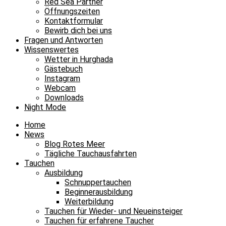
Red Sea Partner
Öffnungszeiten
Kontaktformular
Bewirb dich bei uns
Fragen und Antworten
Wissenswertes
Wetter in Hurghada
Gästebuch
Instagram
Webcam
Downloads
Night Mode
Home
News
Blog Rotes Meer
Tägliche Tauchausfahrten
Tauchen
Ausbildung
Schnuppertauchen
Beginnerausbildung
Weiterbildung
Tauchen für Wieder- und Neueinsteiger
Tauchen für erfahrene Taucher