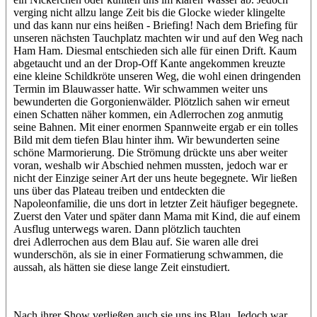
verging nicht allzu lange Zeit bis die Glocke wieder klingelte
und das kann nur eins heißen - Briefing! Nach dem Briefing für
unseren nächsten Tauchplatz machten wir und auf den Weg nach
Ham Ham. Diesmal entschieden sich alle für einen Drift. Kaum
abgetaucht und an der Drop-Off Kante angekommen kreuzte
eine kleine Schildkröte unseren Weg, die wohl einen dringenden
Termin im Blauwasser hatte. Wir schwammen weiter uns
bewunderten die Gorgonienwälder. Plötzlich sahen wir erneut
einen Schatten näher kommen, ein Adlerrochen zog anmutig
seine Bahnen. Mit einer enormen Spannweite ergab er ein tolles
Bild mit dem tiefen Blau hinter ihm. Wir bewunderten seine
schöne Marmorierung. Die Strömung drückte uns aber weiter
voran, weshalb wir Abschied nehmen mussten, jedoch war er
nicht der Einzige seiner Art der uns heute begegnete. Wir ließen
uns über das Plateau treiben und entdeckten die
Napoleonfamilie, die uns dort in letzter Zeit häufiger begegnete.
Zuerst den Vater und später dann Mama mit Kind, die auf einem
Ausflug unterwegs waren. Dann plötzlich tauchten
drei Adlerrochen aus dem Blau auf. Sie waren alle drei
wunderschön, als sie in einer Formatierung schwammen, die
aussah, als hätten sie diese lange Zeit einstudiert.
Nach ihrer Show verließen auch sie uns ins Blau. Jedoch war