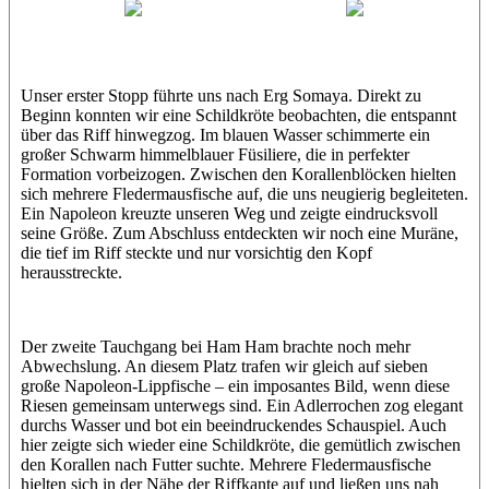
Wael
Eric
Unser erster Stopp führte uns nach Erg Somaya. Direkt zu
Beginn konnten wir eine Schildkröte beobachten, die entspannt
über das Riff hinwegzog. Im blauen Wasser schimmerte ein
großer Schwarm himmelblauer Füsiliere, die in perfekter
Formation vorbeizogen. Zwischen den Korallenblöcken hielten
sich mehrere Fledermausfische auf, die uns neugierig begleiteten.
Ein Napoleon kreuzte unseren Weg und zeigte eindrucksvoll
seine Größe. Zum Abschluss entdeckten wir noch eine Muräne,
die tief im Riff steckte und nur vorsichtig den Kopf
herausstreckte.
Der zweite Tauchgang bei Ham Ham brachte noch mehr
Abwechslung. An diesem Platz trafen wir gleich auf sieben
große Napoleon-Lippfische – ein imposantes Bild, wenn diese
Riesen gemeinsam unterwegs sind. Ein Adlerrochen zog elegant
durchs Wasser und bot ein beeindruckendes Schauspiel. Auch
hier zeigte sich wieder eine Schildkröte, die gemütlich zwischen
den Korallen nach Futter suchte. Mehrere Fledermausfische
hielten sich in der Nähe der Riffkante auf und ließen uns nah