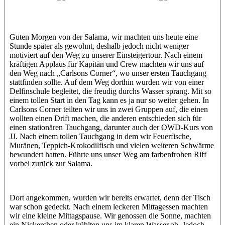
Jasmin (JJ)
Sandra
Guten Morgen von der Salama, wir machten uns heute eine
Stunde später als gewohnt, deshalb jedoch nicht weniger
motiviert auf den Weg zu unserer Einsteigertour. Nach einem
kräftigen Applaus für Kapitän und Crew machten wir uns auf
den Weg nach „Carlsons Corner“, wo unser ersten Tauchgang
stattfinden sollte. Auf dem Weg dorthin wurden wir von einer
Delfinschule begleitet, die freudig durchs Wasser sprang. Mit so
einem tollen Start in den Tag kann es ja nur so weiter gehen. In
Carlsons Corner teilten wir uns in zwei Gruppen auf, die einen
wollten einen Drift machen, die anderen entschieden sich für
einen stationären Tauchgang, darunter auch der OWD-Kurs von
JJ. Nach einem tollen Tauchgang in dem wir Feuerfische,
Muränen, Teppich-Krokodilfisch und vielen weiteren Schwärme
bewundert hatten. Führte uns unser Weg am farbenfrohen Riff
vorbei zurück zur Salama.
Dort angekommen, wurden wir bereits erwartet, denn der Tisch
war schon gedeckt. Nach einem leckeren Mittagessen machten
wir eine kleine Mittagspause. Wir genossen die Sonne, machten
ein Nickerchen oder kühlten uns im klaren Wasser ab. Jedoch