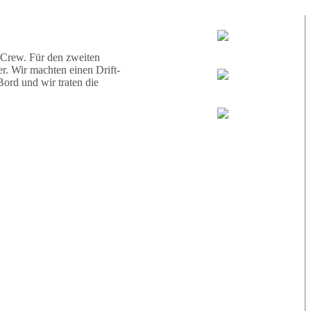
d eine Schildkröte.
Tauchguides:
Jamie
 Crew. Für den zweiten
r. Wir machten einen Drift-
ord und wir traten die
MoMo
Loris