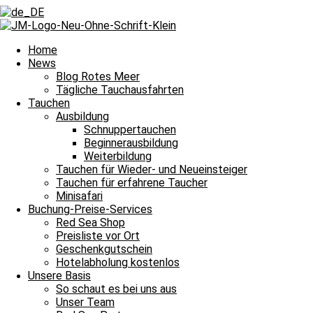
Zurück
Voriger
Kleine Schnecke, große Überraschung
Nächster
Minisafari mit Walhai Schnorcheln
Nächster
Home
News
Blog Rotes Meer
Tägliche Tauchausfahrten
Tauchen
Ausbildung
Schnuppertauchen
Beginnerausbildung
Ein Tauchtag mit kleinem Hai-Light und damit heißt es Leinen los fü
Weiterbildung
Tauchen für Wieder- und Neueinsteiger
Tauchguides
Unsere
berichten an dieser Stelle jeden Tag von den Si
Tauchen für erfahrene Taucher
dem Meer und unter Wasser erlebt haben. Auch über die wundervollen
Minisafari
Nachttauchgang – ihr könnt es mitverfolgen. Auch Wracktauchgänge 
Buchung-Preise-Services
Red Sea Shop
Und das Beste? Unsere Berichte über die Tauchausfahrten unserer Bo
Preisliste vor Ort
lasst euch immer wieder aufs Neue verzaubern. Willkommen zu unser
Geschenkgutschein
Hotelabholung kostenlos
Unsere Basis
Halbtagesfahrt
So schaut es bei uns aus
Unser Team
Tauchplatz 1: Carlson’s Corner