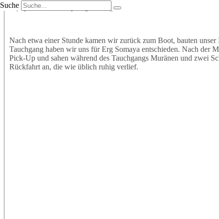
Suche
Equipment an und sprangen mit großer Vorfreude ins Wasser. Wir t
Nach etwa einer Stunde kamen wir zurück zum Boot, bauten unser 
Tauchgang haben wir uns für Erg Somaya entschieden. Nach der Mitt
Pick-Up und sahen während des Tauchgangs Muränen und zwei Schil
Rückfahrt an, die wie üblich ruhig verlief.