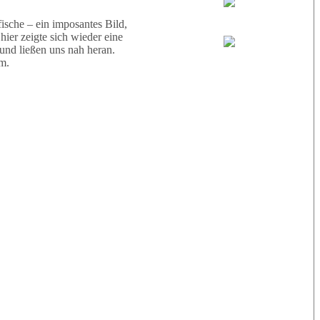
Wael
sche – ein imposantes Bild,
ier zeigte sich wieder eine
 und ließen uns nah heran.
Eric
m.