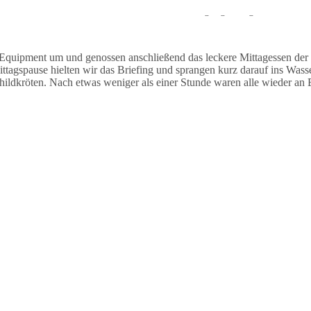
auchten stationär und sahen während des Tauchgangs einige Muränen un
Equipment um und genossen anschließend das leckere Mittagessen der
agspause hielten wir das Briefing und sprangen kurz darauf ins Wasse
dkröten. Nach etwas weniger als einer Stunde waren alle wieder an B