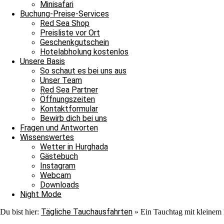
Nach ihrer Show verließen auch sie uns ins Blau. Jedoch war au
Minisafari
Adlerrochen entdecken, der in der Strömung stand, wie ein Fels in
Buchung-Preise-Services
ebenmäßig Marmoriert und wir konnten ihn von der Nähe bewundern
Red Sea Shop
unter einem Stein saß. In unserem Sicherheitsstop begegnete uns er
Preisliste vor Ort
hinschauen sollten, machten wir uns überglücklich auf den Weg in 
Geschenkgutschein
als auch für die Neulinge, denn heute hat unsere Tauschfamilie sic
Hotelabholung kostenlos
viel zu feiern, das heißt schnell auf zur Shaab Stella Bar, denn di
Unsere Basis
Grüße von JJ, Sandra und Janina.
So schaut es bei uns aus
Unser Team
Red Sea Partner
Öffnungszeiten
Kontaktformular
Bewirb dich bei uns
Fragen und Antworten
Wissenswertes
Wetter in Hurghada
Ganztagesfahrt
Gästebuch
Instagram
Tauchplatz 1: Carlson’s Corner
Webcam
Tauchplatz 2: Erg Somaya
Downloads
Tauchplatz 3: Balena
Night Mode
Tägliche Tauchausfahrten
Du bist hier:
»
Ein Tauchtag mit kleinem
An diesem wunderschönen Sonntagmorgen starteten wir unseren Ta
wir uns nach Carlsons Corner zu fahren. Der Weg dorthin verlief r