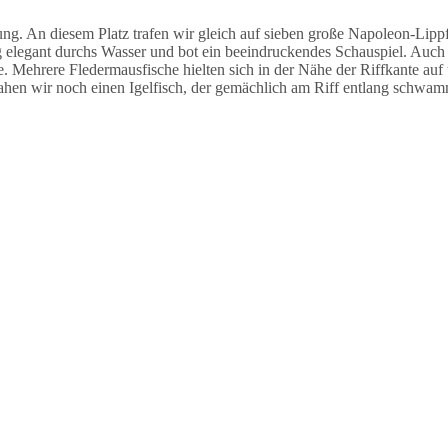
 An diesem Platz trafen wir gleich auf sieben große Napoleon-Lippfi
legant durchs Wasser und bot ein beeindruckendes Schauspiel. Auch h
e. Mehrere Fledermausfische hielten sich in der Nähe der Riffkante auf
ahen wir noch einen Igelfisch, der gemächlich am Riff entlang schwam