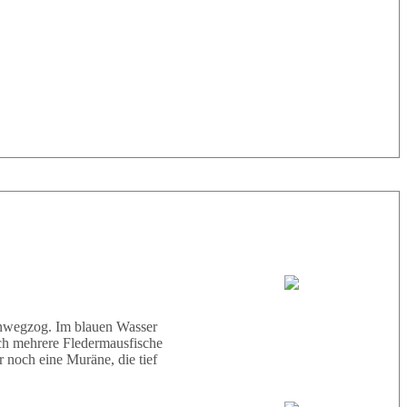
33° |
29°
Tauchboot:
Abu Scharara
hinwegzog. Im blauen Wasser
ich mehrere Fledermausfische
 noch eine Muräne, die tief
Tauchguides: