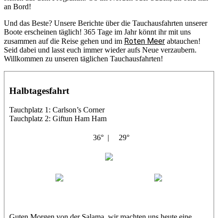
an Bord!
Und das Beste? Unsere Berichte über die Tauchausfahrten unserer
Boote erscheinen täglich! 365 Tage im Jahr könnt ihr mit uns
Roten Meer
zusammen auf die Reise gehen und im
abtauchen!
Seid dabei und lasst euch immer wieder aufs Neue verzaubern.
Willkommen zu unseren täglichen Tauchausfahrten!
Halbtagesfahrt
Tauchplatz 1: Carlson’s Corner
Tauchplatz 2: Giftun Ham Ham
36° |
29°
Abu Salama
Jasmin (JJ)
Sandra
Guten Morgen von der Salama, wir machten uns heute eine