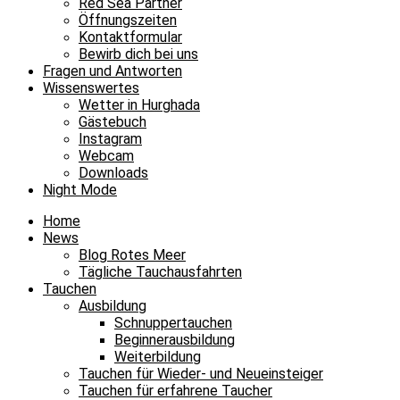
Red Sea Partner
Öffnungszeiten
Kontaktformular
Bewirb dich bei uns
Fragen und Antworten
Wissenswertes
Wetter in Hurghada
Gästebuch
Instagram
Webcam
Downloads
Night Mode
Home
News
Blog Rotes Meer
Tägliche Tauchausfahrten
Tauchen
Ausbildung
Schnuppertauchen
Beginnerausbildung
Weiterbildung
Tauchen für Wieder- und Neueinsteiger
Tauchen für erfahrene Taucher