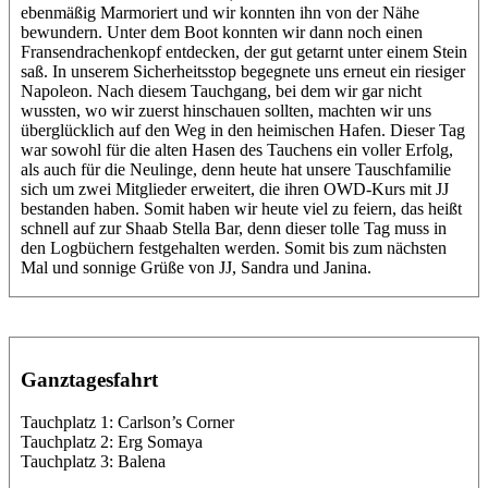
ebenmäßig Marmoriert und wir konnten ihn von der Nähe
bewundern. Unter dem Boot konnten wir dann noch einen
Fransendrachenkopf entdecken, der gut getarnt unter einem Stein
saß. In unserem Sicherheitsstop begegnete uns erneut ein riesiger
Napoleon. Nach diesem Tauchgang, bei dem wir gar nicht
wussten, wo wir zuerst hinschauen sollten, machten wir uns
überglücklich auf den Weg in den heimischen Hafen. Dieser Tag
war sowohl für die alten Hasen des Tauchens ein voller Erfolg,
als auch für die Neulinge, denn heute hat unsere Tauschfamilie
sich um zwei Mitglieder erweitert, die ihren OWD-Kurs mit JJ
bestanden haben. Somit haben wir heute viel zu feiern, das heißt
schnell auf zur Shaab Stella Bar, denn dieser tolle Tag muss in
den Logbüchern festgehalten werden. Somit bis zum nächsten
Mal und sonnige Grüße von JJ, Sandra und Janina.
Ganztagesfahrt
Tauchplatz 1: Carlson’s Corner
Tauchplatz 2: Erg Somaya
Tauchplatz 3: Balena