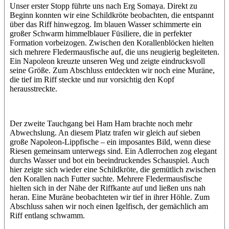
Unser erster Stopp führte uns nach Erg Somaya. Direkt zu
Beginn konnten wir eine Schildkröte beobachten, die entspannt
über das Riff hinwegzog. Im blauen Wasser schimmerte ein
großer Schwarm himmelblauer Füsiliere, die in perfekter
Formation vorbeizogen. Zwischen den Korallenblöcken hielten
sich mehrere Fledermausfische auf, die uns neugierig begleiteten.
Ein Napoleon kreuzte unseren Weg und zeigte eindrucksvoll
seine Größe. Zum Abschluss entdeckten wir noch eine Muräne,
die tief im Riff steckte und nur vorsichtig den Kopf
herausstreckte.
Der zweite Tauchgang bei Ham Ham brachte noch mehr
Abwechslung. An diesem Platz trafen wir gleich auf sieben
große Napoleon-Lippfische – ein imposantes Bild, wenn diese
Riesen gemeinsam unterwegs sind. Ein Adlerrochen zog elegant
durchs Wasser und bot ein beeindruckendes Schauspiel. Auch
hier zeigte sich wieder eine Schildkröte, die gemütlich zwischen
den Korallen nach Futter suchte. Mehrere Fledermausfische
hielten sich in der Nähe der Riffkante auf und ließen uns nah
heran. Eine Muräne beobachteten wir tief in ihrer Höhle. Zum
Abschluss sahen wir noch einen Igelfisch, der gemächlich am
Riff entlang schwamm.