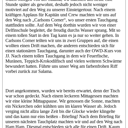
Stunde später als gewohnt, deshalb jedoch nicht weniger
motiviert auf den Weg zu unserer Einsteigertour. Nach einem
kräftigen Applaus für Kapitän und Crew machten wir uns auf
den Weg nach „Carlsons Corner“, wo unser ersten Tauchgang
stattfinden sollte. Auf dem Weg dorthin wurden wir von einer
Delfinschule begleitet, die freudig durchs Wasser sprang. Mit so
einem tollen Start in den Tag kann es ja nur so weiter gehen. In
Carlsons Corner teilten wir uns in zwei Gruppen auf, die einen
wollten einen Drift machen, die anderen entschieden sich für
einen stationären Tauchgang, darunter auch der OWD-Kurs von
JJ. Nach einem tollen Tauchgang in dem wir Feuerfische,
Muränen, Teppich-Krokodilfisch und vielen weiteren Schwärme
bewundert hatten. Führte uns unser Weg am farbenfrohen Riff
vorbei zurück zur Salama.
Dort angekommen, wurden wir bereits erwartet, denn der Tisch
war schon gedeckt. Nach einem leckeren Mittagessen machten
wir eine kleine Mittagspause. Wir genossen die Sonne, machten
ein Nickerchen oder kühlten uns im klaren Wasser ab. Jedoch
verging nicht allzu lange Zeit bis die Glocke wieder klingelte
und das kann nur eins heißen - Briefing! Nach dem Briefing für
unseren nächsten Tauchplatz machten wir und auf den Weg nach
Ham Ham. Diesmal entschieden sich alle für einen Drift. Kaum