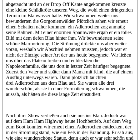
abgetaucht und an der Drop-Off Kante angekommen kreuzte
eine kleine Schildkröte unseren Weg, die wohl einen dringenden
Termin im Blauwasser hatte. Wir schwammen weiter uns
bewunderten die Gorgonienwälder. Plötzlich sahen wir erneut
einen Schatten näher kommen, ein Adlerrochen zog anmutig
seine Bahnen. Mit einer enormen Spannweite ergab er ein tolles
Bild mit dem tiefen Blau hinter ihm. Wir bewunderten seine
schöne Marmorierung. Die Strömung drückte uns aber weiter
voran, weshalb wir Abschied nehmen mussten, jedoch war er
nicht der Einzige seiner Art der uns heute begegnete. Wir ließen
uns über das Plateau treiben und entdeckten die
Napoleonfamilie, die uns dort in letzter Zeit häufiger begegnete.
Zuerst den Vater und später dann Mama mit Kind, die auf einem
Ausflug unterwegs waren. Dann plötzlich tauchten
drei Adlerrochen aus dem Blau auf. Sie waren alle drei
wunderschön, als sie in einer Formatierung schwammen, die
aussah, als hätten sie diese lange Zeit einstudiert.
Nach ihrer Show verließen auch sie uns ins Blau. Jedoch war
auf dem Ham Ham Highway heute Hochbetrieb. Auf dem Weg
zum Boot konnten wir erneut einen Adlerrochen entdecken, der
in der Strömung stand, wie ein Fels in der Brandung. Er sah aus,
wie eine wunderschöne Statue, denn auch er war sehr schön und