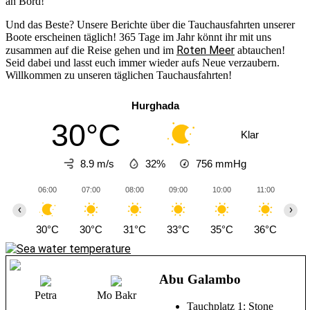
an Bord!
Und das Beste? Unsere Berichte über die Tauchausfahrten unserer
Boote erscheinen täglich! 365 Tage im Jahr könnt ihr mit uns
Roten Meer
zusammen auf die Reise gehen und im
abtauchen!
Seid dabei und lasst euch immer wieder aufs Neue verzaubern.
Willkommen zu unseren täglichen Tauchausfahrten!
Hurghada
30°C
Klar
8.9 m/s
32%
756
mmHg
06:00
07:00
08:00
09:00
10:00
11:00
12
‹
›
30°C
30°C
31°C
33°C
35°C
36°C
37
Abu Galambo
Petra
Mo Bakr
Tauchplatz 1: Stone