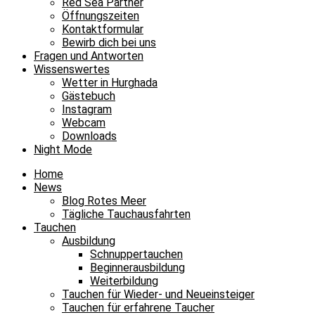
Red Sea Partner
Öffnungszeiten
Kontaktformular
Bewirb dich bei uns
Fragen und Antworten
Wissenswertes
Wetter in Hurghada
Gästebuch
Instagram
Webcam
Downloads
Night Mode
Home
News
Blog Rotes Meer
Tägliche Tauchausfahrten
Tauchen
Ausbildung
Schnuppertauchen
Beginnerausbildung
Weiterbildung
Tauchen für Wieder- und Neueinsteiger
Tauchen für erfahrene Taucher