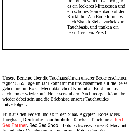
freundlich waren. Danach gab
es ein leckeres Mittagessen und
ein schönes Sonnenbad auf der
Rückfahrt. Am Ende fuhren wir
nach Sha’ab Stella, zurück zur
Tauchbasis, und tranken ein
paar Bierchen. Prost!
Unsere Berichte über die Tauchausfahrten unserer Boote erscheinen
täglich! 365 Tage im Jahr könnt ihr mit uns zusammen auf die Reise
gehen und im Roten Meer abtauchen! Kommt an Bord und lasst
euch immer wieder aufs Neue verzaubern. Auch morgen könnt ihr
wieder dabei sein und die Erlebnisse unserer Tauchguides
mitverfolgen.
Früh aus den Federn und ab in den Sinai, Ägypten, Rotes Meer,
Deutsche Tauchschule
Red
Hurghada,
, Tauchen, Tauchkurse,
Sea Partner
Red Sea Shop
,
– Fotonachweise: James & Mac, mit
freundlicher Genehmigung von unseren Fotografen: Sven