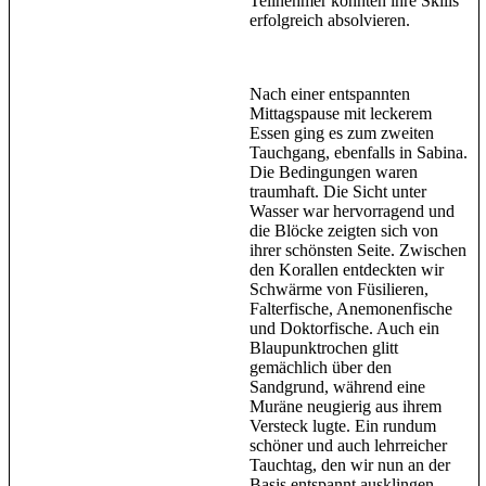
Teilnehmer konnten ihre Skills
erfolgreich absolvieren.
Nach einer entspannten
Mittagspause mit leckerem
Essen ging es zum zweiten
Tauchgang, ebenfalls in Sabina.
Die Bedingungen waren
traumhaft. Die Sicht unter
Wasser war hervorragend und
die Blöcke zeigten sich von
ihrer schönsten Seite. Zwischen
den Korallen entdeckten wir
Schwärme von Füsilieren,
Falterfische, Anemonenfische
und Doktorfische. Auch ein
Blaupunktrochen glitt
gemächlich über den
Sandgrund, während eine
Muräne neugierig aus ihrem
Versteck lugte. Ein rundum
schöner und auch lehrreicher
Tauchtag, den wir nun an der
Basis entspannt ausklingen