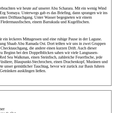
brachten wir heute auf unserer Abu Scharara. Mit ein wenig Wind
 Erg Somaya. Unterwegs gab es das Briefing, dann sprangen wir ins
nten Drifttauchgang. Unter Wasser begegneten wir einem
 Fledermausfischen, einem Barrakuda und Kugelfischen.
ein leckeres Mittagessen und eine ruhige Pause in der Lagune.
tung Shaab Abu Ramada Ost. Dort teilten wir uns in zwei Gruppen
n Checktauchgang, die andere einen kurzen Drift. Auch dieser
zu Beginn bei den Doppelblöcken sahen wir viele Langnasen-
 Red Sea Walkman, einen Steinfisch, zahlreiche Feuerfische, jede
üsiliere, Blaupunkt-Stechrochen, einen Drachenkopf, Muränen und
te unser gemütlicher Tauchtag, bevor wir zurück zur Basis fuhren
Getränken ausklingen ließen.
ner