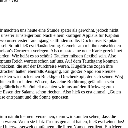
amada Ost
 machten uns heute eine Stunde später als gewohnt, jedoch nicht
 unserer Einsteigertour. Nach einem kräftigen Applaus für Kapitän
o unser erster Tauchgang stattfinden sollte. Doch unser Kapitän
voll sei. Somit hieß es: Planänderung. Gemeinsam mit ihm entschieden
rlson's Corner zu verlegen. Also musste eine neue Karte gezeichnet
erden. Wie heißt es so schön? Taucher müssen flexibel sein. Also
Neptuns Reich wartete schon auf uns. Auf dem Tauchgang konnten
ecken, die auf der Durchreise waren. Kugelfische zogen ihre
trochen hatten ebenfalls Ausgang. Ein großer Napoleon kreuzte
eckten wir noch einen Buckligen Drachenkopf, der sich seinen Weg
hteten ihn mit dem Wissen, dass eine Berührung gefährlich sein
 gefährlicher Schönheit machten wir uns auf den Rückweg zum
e Essen der Salama schon riechen. Also hieß es erst einmal: „Guten
use entspannt und die Sonne genossen.
ium nämlich erneut versuchen, denn wir konnten sehen, dass die
n waren. Wenn sie Platz für uns gemacht hatten, hieß es: Leinen los!
r Unterwasserwelt empfangen, die ihren Namen verdient. Ein Meer