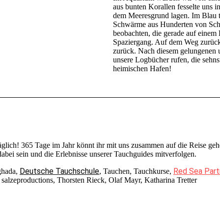
aus bunten Korallen fesselte uns i
dem Meeresgrund lagen. Im Blau t
Schwärme aus Hunderten von Sch
beobachten, die gerade auf einem
Spaziergang. Auf dem Weg zurück
zurück. Nach diesem gelungenen u
unsere Logbücher rufen, die sehnsü
heimischen Hafen!
täglich! 365 Tage im Jahr könnt ihr mit uns zusammen auf die Reise 
bei sein und die Erlebnisse unserer Tauchguides mitverfolgen.
Deutsche Tauchschule
Red Sea Part
ghada,
, Tauchen, Tauchkurse,
alzeproductions, Thorsten Rieck, Olaf Mayr, Katharina Tretter