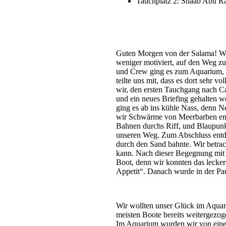
Tauchplatz 2: Shaab Abu R
Guten Morgen von der Salama! Wir
weniger motiviert, auf den Weg zu
und Crew ging es zum Aquarium, w
teilte uns mit, dass es dort sehr 
wir, den ersten Tauchgang nach Ca
und ein neues Briefing gehalten w
ging es ab ins kühle Nass, denn 
wir Schwärme von Meerbarben entd
Bahnen durchs Riff, und Blaupunk
unseren Weg. Zum Abschluss entd
durch den Sand bahnte. Wir betrac
kann. Nach dieser Begegnung mit
Boot, denn wir konnten das lecker
Appetit“. Danach wurde in der Pa
Wir wollten unser Glück im Aquar
meisten Boote bereits weitergezoge
Im Aquarium wurden wir von eine