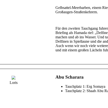
Torpedorochen und ein Großer Bar
Gelbsattel-Meerbarben, einem Rie
Großaugen-Straßenkehrern.
Für den zweiten Tauchgang fuhren
Briefing als Hamada rief: „Delfine 
machen und ab ins Wasser. Und tats
Delfinen in Spiellaune und die an
Auch wenn wir noch viele weitere
und mit einem großen Lächeln fuhr
Abu Scharara
Loris
Tauchplatz 1: Erg Somaya
Tauchplatz 2: Shaab Abu R