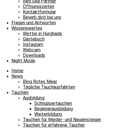
Red Sea Partner
10.1 m/s
23%
754
mmHg
Öffnungszeiten
Kontaktformular
15:00
16:00
17:00
18:00
19:00
20:00
21
Bewirb dich bei uns
‹
›
Fragen und Antworten
Wissenswertes
37°C
37°C
36°C
35°C
34°C
34°C
33
Wetter in Hurghada
Gästebuch
Instagram
Webcam
Downloads
Petra
Night Mode
Home
News
Blog Rotes Meer
Tägliche Tauchausfahrten
Tauchen
Ausbildung
Schnuppertauchen
Beginnerausbildung
Weiterbildung
Tauchen für Wieder- und Neueinsteiger
Tauchen für erfahrene Taucher