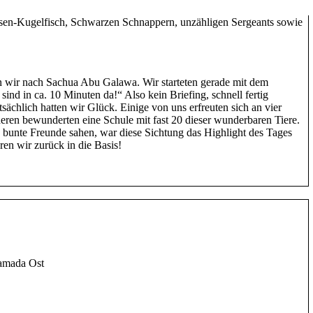
rakuda. Des Weiteren erfreuten wir uns an einem Schwarm mit
sen-Kugelfisch, Schwarzen Schnappern, unzähligen Sergeants sowie
 wir nach Sachua Abu Galawa. Wir starteten gerade mit dem
sind in ca. 10 Minuten da!“ Also kein Briefing, schnell fertig
ächlich hatten wir Glück. Einige von uns erfreuten sich an vier
deren bewunderten eine Schule mit fast 20 dieser wunderbaren Tiere.
 bunte Freunde sahen, war diese Sichtung das Highlight des Tages
en wir zurück in die Basis!
amada Ost