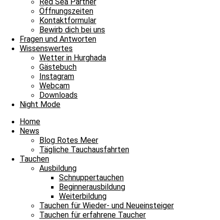
Red Sea Partner
Archiv
Öffnungszeiten
Kontaktformular
Archiv
Bewirb dich bei uns
1
Fragen und Antworten
Fotos
Fotowettbewerb
Gewinne
Preise
Wissenswertes
Wetter in Hurghada
One comment
Gästebuch
Instagram
Schreibe einen Kommentar
Webcam
Downloads
Deine E-Mail-Adresse wird nicht veröffentlicht.
Erforderliche Felder 
Night Mode
Home
News
Blog Rotes Meer
Tägliche Tauchausfahrten
Tauchen
Ausbildung
Kommentar
*
Schnuppertauchen
Beginnerausbildung
Name
*
Weiterbildung
Tauchen für Wieder- und Neueinsteiger
E-Mail
*
Tauchen für erfahrene Taucher