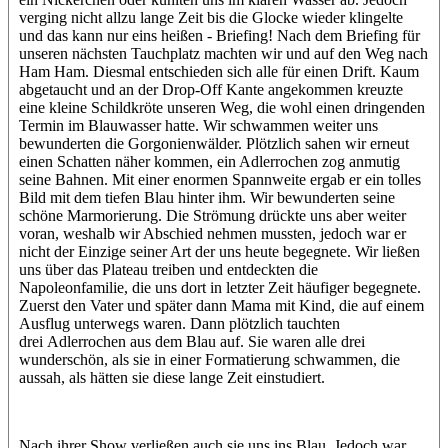
verging nicht allzu lange Zeit bis die Glocke wieder klingelte
und das kann nur eins heißen - Briefing! Nach dem Briefing für
unseren nächsten Tauchplatz machten wir und auf den Weg nach
Ham Ham. Diesmal entschieden sich alle für einen Drift. Kaum
abgetaucht und an der Drop-Off Kante angekommen kreuzte
eine kleine Schildkröte unseren Weg, die wohl einen dringenden
Termin im Blauwasser hatte. Wir schwammen weiter uns
bewunderten die Gorgonienwälder. Plötzlich sahen wir erneut
einen Schatten näher kommen, ein Adlerrochen zog anmutig
seine Bahnen. Mit einer enormen Spannweite ergab er ein tolles
Bild mit dem tiefen Blau hinter ihm. Wir bewunderten seine
schöne Marmorierung. Die Strömung drückte uns aber weiter
voran, weshalb wir Abschied nehmen mussten, jedoch war er
nicht der Einzige seiner Art der uns heute begegnete. Wir ließen
uns über das Plateau treiben und entdeckten die
Napoleonfamilie, die uns dort in letzter Zeit häufiger begegnete.
Zuerst den Vater und später dann Mama mit Kind, die auf einem
Ausflug unterwegs waren. Dann plötzlich tauchten
drei Adlerrochen aus dem Blau auf. Sie waren alle drei
wunderschön, als sie in einer Formatierung schwammen, die
aussah, als hätten sie diese lange Zeit einstudiert.
Nach ihrer Show verließen auch sie uns ins Blau. Jedoch war