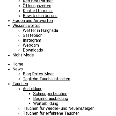
Red Sea Partner
Öffnungszeiten
Kontaktformular
Bewirb dich bei uns
Fragen und Antworten
Wissenswertes
Wetter in Hurghada
Gästebuch
Instagram
Webcam
Downloads
Night Mode
Home
News
Blog Rotes Meer
Tägliche Tauchausfahrten
Tauchen
Ausbildung
Schnuppertauchen
Beginnerausbildung
Weiterbildung
Tauchen für Wieder- und Neueinsteiger
Tauchen für erfahrene Taucher