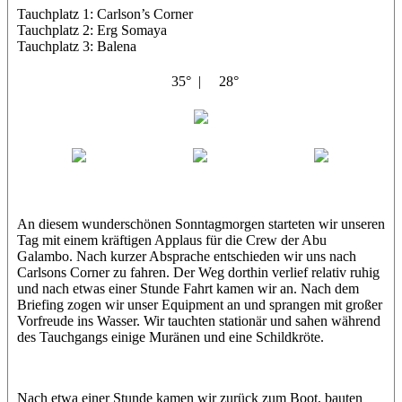
Tauchplatz 1: Carlson’s Corner
Tauchplatz 2: Erg Somaya
Tauchplatz 3: Balena
35° |
28°
Abu Galambo
Jamie
MoMo
Loris
An diesem wunderschönen Sonntagmorgen starteten wir unseren
Tag mit einem kräftigen Applaus für die Crew der Abu
Galambo. Nach kurzer Absprache entschieden wir uns nach
Carlsons Corner zu fahren. Der Weg dorthin verlief relativ ruhig
und nach etwas einer Stunde Fahrt kamen wir an. Nach dem
Briefing zogen wir unser Equipment an und sprangen mit großer
Vorfreude ins Wasser. Wir tauchten stationär und sahen während
des Tauchgangs einige Muränen und eine Schildkröte.
Nach etwa einer Stunde kamen wir zurück zum Boot, bauten