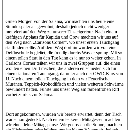
Jasmin (JJ)
Sandra
Guten Morgen von der Salama, wir machten uns heute eine
Stunde später als gewohnt, deshalb jedoch nicht weniger
motiviert auf den Weg zu unserer Einsteigertour. Nach einem
kräftigen Applaus für Kapitän und Crew machten wir uns auf
den Weg nach „Carlsons Corner“, wo unser ersten Tauchgang
stattfinden sollte. Auf dem Weg dorthin wurden wir von einer
Delfinschule begleitet, die freudig durchs Wasser sprang. Mit so
einem tollen Start in den Tag kann es ja nur so weiter gehen. In
Carlsons Corner teilten wir uns in zwei Gruppen auf, die einen
wollten einen Drift machen, die anderen entschieden sich für
einen stationären Tauchgang, darunter auch der OWD-Kurs von
JJ. Nach einem tollen Tauchgang in dem wir Feuerfische,
Muränen, Teppich-Krokodilfisch und vielen weiteren Schwärme
bewundert hatten. Führte uns unser Weg am farbenfrohen Riff
vorbei zurück zur Salama.
Dort angekommen, wurden wir bereits erwartet, denn der Tisch
war schon gedeckt. Nach einem leckeren Mittagessen machten
wir eine kleine Mittagspause. Wir genossen die Sonne, machten
ein Nickerchen oder kühlten uns im klaren Wasser ab. Jedoch