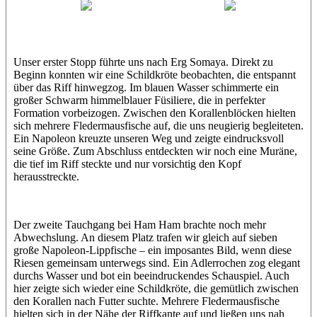
Wael
Eric
Unser erster Stopp führte uns nach Erg Somaya. Direkt zu
Beginn konnten wir eine Schildkröte beobachten, die entspannt
über das Riff hinwegzog. Im blauen Wasser schimmerte ein
großer Schwarm himmelblauer Füsiliere, die in perfekter
Formation vorbeizogen. Zwischen den Korallenblöcken hielten
sich mehrere Fledermausfische auf, die uns neugierig begleiteten.
Ein Napoleon kreuzte unseren Weg und zeigte eindrucksvoll
seine Größe. Zum Abschluss entdeckten wir noch eine Muräne,
die tief im Riff steckte und nur vorsichtig den Kopf
herausstreckte.
Der zweite Tauchgang bei Ham Ham brachte noch mehr
Abwechslung. An diesem Platz trafen wir gleich auf sieben
große Napoleon-Lippfische – ein imposantes Bild, wenn diese
Riesen gemeinsam unterwegs sind. Ein Adlerrochen zog elegant
durchs Wasser und bot ein beeindruckendes Schauspiel. Auch
hier zeigte sich wieder eine Schildkröte, die gemütlich zwischen
den Korallen nach Futter suchte. Mehrere Fledermausfische
hielten sich in der Nähe der Riffkante auf und ließen uns nah