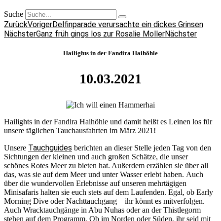
Suche
Zurück
Voriger
Delfinparade verursachte ein dickes Grinsen
Nächster
Ganz früh gings los zur Rosalie Moller
Nächster
Hailights in der Fandira Haihöhle
10.03.2021
Hailights in der Fandira Haihöhle und damit heißt es Leinen los für
unsere täglichen Tauchausfahrten im März 2021!
Tauchguides
Unsere
berichten an dieser Stelle jeden Tag von den
Sichtungen der kleinen und auch großen Schätze, die unser
schönes Rotes Meer zu bieten hat. Außerdem erzählen sie über all
das, was sie auf dem Meer und unter Wasser erlebt haben. Auch
über die wundervollen Erlebnisse auf unseren mehrtägigen
Minisafaris halten sie euch stets auf dem Laufenden. Egal, ob Early
Morning Dive oder Nachttauchgang – ihr könnt es mitverfolgen.
Auch Wracktauchgänge in Abu Nuhas oder an der Thistlegorm
stehen auf dem Programm. Ob im Norden oder Süden, ihr seid mit