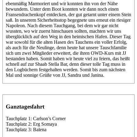
ebenmäßig Marmoriert und wir konnten ihn von der Nähe
bewundern. Unter dem Boot konnten wir dann noch einen
Fransendrachenkopf entdecken, der gut getarnt unter einem Stein
saß. In unserem Sicherheitsstop begegnete uns erneut ein riesiger
Napoleon. Nach diesem Tauchgang, bei dem wir gar nicht
wussten, wo wir zuerst hinschauen sollten, machten wir uns
überglücklich auf den Weg in den heimischen Hafen. Dieser Tag
war sowohl für die alten Hasen des Tauchens ein voller Erfolg,
als auch für die Neulinge, denn heute hat unsere Tauschfamilie
sich um zwei Mitglieder erweitert, die ihren OWD-Kurs mit JJ
bestanden haben. Somit haben wir heute viel zu feiern, das heißt
schnell auf zur Shaab Stella Bar, denn dieser tolle Tag muss in
den Logbüchern festgehalten werden. Somit bis zum nächsten
Mal und sonnige Grüße von JJ, Sandra und Janina.
Ganztagesfahrt
Tauchplatz 1: Carlson’s Corner
Tauchplatz 2: Erg Somaya
Tauchplatz 3: Balena