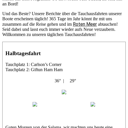
an Bord!
Und das Beste? Unsere Berichte über die Tauchausfahrten unserer
Boote erscheinen täglich! 365 Tage im Jahr könnt ihr mit uns
Roten Meer
zusammen auf die Reise gehen und im
abtauchen!
Seid dabei und lasst euch immer wieder aufs Neue verzaubern.
Willkommen zu unseren täglichen Tauchausfahrten!
Halbtagesfahrt
Tauchplatz 1: Carlson’s Corner
Tauchplatz 2: Giftun Ham Ham
36° |
29°
Abu Salama
Jasmin (JJ)
Sandra
Guten Morgen von der Salama, wir machten uns heute eine