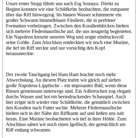
Unser erster Stopp führte uns nach Erg Somaya. Direkt zu
Beginn konnten wir eine Schildkröte beobachten, die entspannt
über das Riff hinwegzog. Im blauen Wasser schimmerte ein
großer Schwarm himmelblauer Füsiliere, die in perfekter
Formation vorbeizogen. Zwischen den Korallenblöcken hielten
sich mehrere Fledermausfische auf, die uns neugierig begleiteten.
Ein Napoleon kreuzte unseren Weg und zeigte eindrucksvoll
seine Größe. Zum Abschluss entdeckten wir noch eine Muräne,
die tief im Riff steckte und nur vorsichtig den Kopf
herausstreckte.
Der zweite Tauchgang bei Ham Ham brachte noch mehr
Abwechslung. An diesem Platz trafen wir gleich auf sieben
große Napoleon-Lippfische – ein imposantes Bild, wenn diese
Riesen gemeinsam unterwegs sind. Ein Adlerrochen zog elegant
durchs Wasser und bot ein beeindruckendes Schauspiel. Auch
hier zeigte sich wieder eine Schildkröte, die gemütlich zwischen
den Korallen nach Futter suchte. Mehrere Fledermausfische
hielten sich in der Nähe der Riffkante auf und ließen uns nah
heran. Eine Muräne beobachteten wir tief in ihrer Höhle. Zum
Abschluss sahen wir noch einen Igelfisch, der gemächlich am
Riff entlang schwamm.