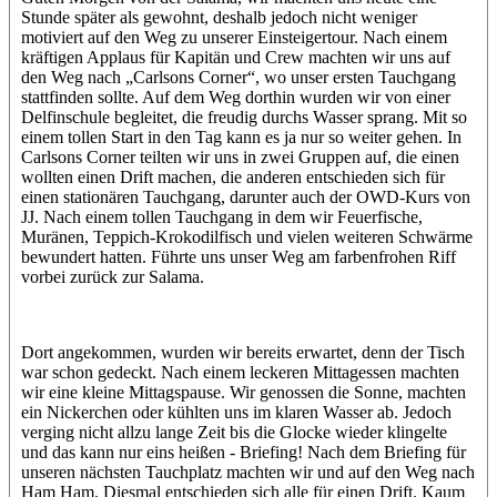
Stunde später als gewohnt, deshalb jedoch nicht weniger
motiviert auf den Weg zu unserer Einsteigertour. Nach einem
kräftigen Applaus für Kapitän und Crew machten wir uns auf
den Weg nach „Carlsons Corner“, wo unser ersten Tauchgang
stattfinden sollte. Auf dem Weg dorthin wurden wir von einer
Delfinschule begleitet, die freudig durchs Wasser sprang. Mit so
einem tollen Start in den Tag kann es ja nur so weiter gehen. In
Carlsons Corner teilten wir uns in zwei Gruppen auf, die einen
wollten einen Drift machen, die anderen entschieden sich für
einen stationären Tauchgang, darunter auch der OWD-Kurs von
JJ. Nach einem tollen Tauchgang in dem wir Feuerfische,
Muränen, Teppich-Krokodilfisch und vielen weiteren Schwärme
bewundert hatten. Führte uns unser Weg am farbenfrohen Riff
vorbei zurück zur Salama.
Dort angekommen, wurden wir bereits erwartet, denn der Tisch
war schon gedeckt. Nach einem leckeren Mittagessen machten
wir eine kleine Mittagspause. Wir genossen die Sonne, machten
ein Nickerchen oder kühlten uns im klaren Wasser ab. Jedoch
verging nicht allzu lange Zeit bis die Glocke wieder klingelte
und das kann nur eins heißen - Briefing! Nach dem Briefing für
unseren nächsten Tauchplatz machten wir und auf den Weg nach
Ham Ham. Diesmal entschieden sich alle für einen Drift. Kaum