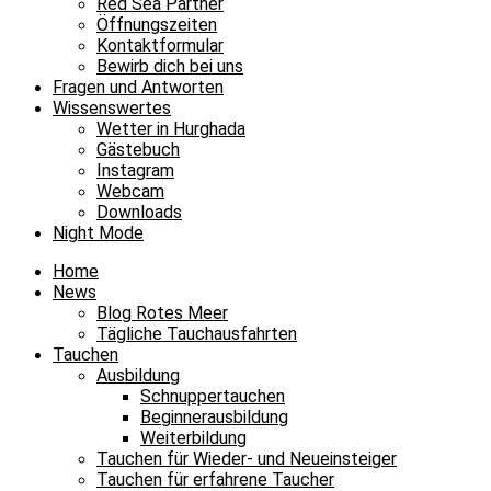
Red Sea Partner
Öffnungszeiten
Kontaktformular
Bewirb dich bei uns
Fragen und Antworten
Wissenswertes
Wetter in Hurghada
Gästebuch
Instagram
Webcam
Downloads
Night Mode
Home
News
Blog Rotes Meer
Tägliche Tauchausfahrten
Tauchen
Ausbildung
Schnuppertauchen
Beginnerausbildung
Weiterbildung
Tauchen für Wieder- und Neueinsteiger
Tauchen für erfahrene Taucher