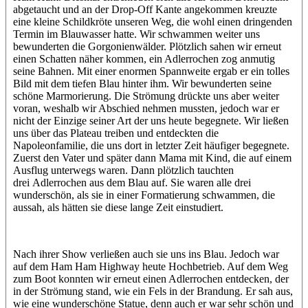
abgetaucht und an der Drop-Off Kante angekommen kreuzte
eine kleine Schildkröte unseren Weg, die wohl einen dringenden
Termin im Blauwasser hatte. Wir schwammen weiter uns
bewunderten die Gorgonienwälder. Plötzlich sahen wir erneut
einen Schatten näher kommen, ein Adlerrochen zog anmutig
seine Bahnen. Mit einer enormen Spannweite ergab er ein tolles
Bild mit dem tiefen Blau hinter ihm. Wir bewunderten seine
schöne Marmorierung. Die Strömung drückte uns aber weiter
voran, weshalb wir Abschied nehmen mussten, jedoch war er
nicht der Einzige seiner Art der uns heute begegnete. Wir ließen
uns über das Plateau treiben und entdeckten die
Napoleonfamilie, die uns dort in letzter Zeit häufiger begegnete.
Zuerst den Vater und später dann Mama mit Kind, die auf einem
Ausflug unterwegs waren. Dann plötzlich tauchten
drei Adlerrochen aus dem Blau auf. Sie waren alle drei
wunderschön, als sie in einer Formatierung schwammen, die
aussah, als hätten sie diese lange Zeit einstudiert.
Nach ihrer Show verließen auch sie uns ins Blau. Jedoch war
auf dem Ham Ham Highway heute Hochbetrieb. Auf dem Weg
zum Boot konnten wir erneut einen Adlerrochen entdecken, der
in der Strömung stand, wie ein Fels in der Brandung. Er sah aus,
wie eine wunderschöne Statue, denn auch er war sehr schön und