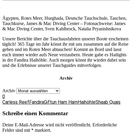
Ägypten, Rotes Meer, Hurghada, Deutsche Tauchschule, Tauchen,
Tauchkurse, James & Mac Diving Center – Fotonachweise: James
& Mac Diving Center, Sven Kahlbrock, Natalia Pryanishnikova
Unsere Berichte über die Tauchausfahrten unserer Boote erscheinen
täglich! 365 Tage im Jahr könnt ihr mit uns zusammen auf die Reise
gehen und im Roten Meer abtauchen! Kommt an Bord und lasst
euch immer wieder aufs Neue verzaubern. Heute gabe es Hailights
in der Fandira Haihöhle. Auch morgen könnt ihr wieder dabei sein
und die Erlebnisse unserer Tauchguides mitverfolgen.
Archiv
Archiv
0
Carless Reef
Fandira
Giftun Ham Ham
Haihöhle
Shaab Quais
Schreibe einen Kommentar
Deine E-Mail-Adresse wird nicht veröffentlicht.
Erforderliche
Felder sind mit
*
markiert.