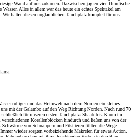
e riesige Wand auf uns zukamen. Dazwischen jagten vier Thunfische
s Wasser. Alles in allem war das heute ein echtes Spektakel am
: Wir hatten diesen unglaublichen Tauchplatz komplett für uns
alama
asser ruhiger und das Heimweh nach dem Norden ein kleines
r uns mit der Galambo auf den Weg Richtung Norden. Nach rund 70
 schließlich für unseren ersten Tauchplatz: Shaab Iris. Kaum im
n verschiedenen Korallenblöcken hindurch und ließen uns von der
rn. Schwärme von Schnappern und Füsilieren füllten die Wege
Immer wieder sorgten vorbeiziehende Makrelen für etwas Action,
on Fahnenbarschen mit ihren leuchtenden Farben in den Bann