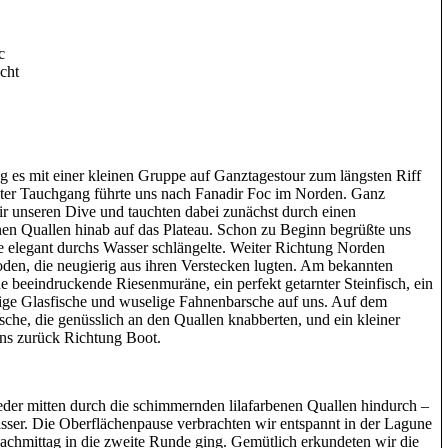
c
cht
g es mit einer kleinen Gruppe auf Ganztagestour zum längsten Riff
ster Tauchgang führte uns nach Fanadir Foc im Norden. Ganz
wir unseren Dive und tauchten dabei zunächst durch einen
enen Quallen hinab auf das Plateau. Schon zu Beginn begrüßte uns
 elegant durchs Wasser schlängelte. Weiter Richtung Norden
den, die neugierig aus ihren Verstecken lugten. Am bekannten
e beeindruckende Riesenmuräne, ein perfekt getarnter Steinfisch, ein
ge Glasfische und wuselige Fahnenbarsche auf uns. Auf dem
he, die genüsslich an den Quallen knabberten, und ein kleiner
uns zurück Richtung Boot.
eder mitten durch die schimmernden lilafarbenen Quallen hindurch –
sser. Die Oberflächenpause verbrachten wir entspannt in der Lagune
achmittag in die zweite Runde ging. Gemütlich erkundeten wir die