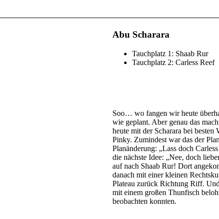
Abu Scharara
Tauchplatz 1: Shaab Rur
Tauchplatz 2: Carless Reef
Soo… wo fangen wir heute überhau
wie geplant. Aber genau das mach
heute mit der Scharara bei besten
Pinky. Zumindest war das der Plan
Planänderung: „Lass doch Carless
die nächste Idee: „Nee, doch liebe
auf nach Shaab Rur! Dort angekom
danach mit einer kleinen Rechtsk
Plateau zurück Richtung Riff. Und
mit einem großen Thunfisch beloh
beobachten konnten.