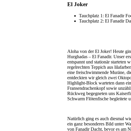
El Joker
Tauchplatz 1: El Fanadir Fo
Tauchplatz 2: El Fanadir Da
Aloha von der El Joker! Heute gin
Hurghadas – El Fanadir. Unser er
entspannt und stationär starteten 
regelrechten Teppich aus lilafarb
eine freischwimmende Muräne, die
entdeckten wir gleich zwei Oktopo
Highlight-Block warteten dann ein
Fransendrachenkopf sowie unzähli
Rückweg begegneten uns Kaiserfisc
Schwarm Flötenfische begleitete 
Natürlich ging es auch diesmal wi
ein ganz besonderes Bild unter Wa
von Fanadir Dacht, bevor es am N