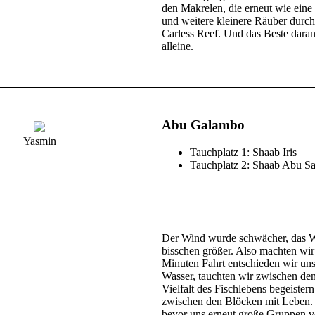
den Makrelen, die erneut wie ein
und weitere kleinere Räuber durch
Carless Reef. Und das Beste daran
alleine.
Abu Galambo
Yasmin
Tauchplatz 1: Shaab Iris
Tauchplatz 2: Shaab Abu S
Der Wind wurde schwächer, das W
bisschen größer. Also machten wi
Minuten Fahrt entschieden wir uns
Wasser, tauchten wir zwischen de
Vielfalt des Fischlebens begeiste
zwischen den Blöcken mit Leben. 
bevor uns erneut große Gruppen v