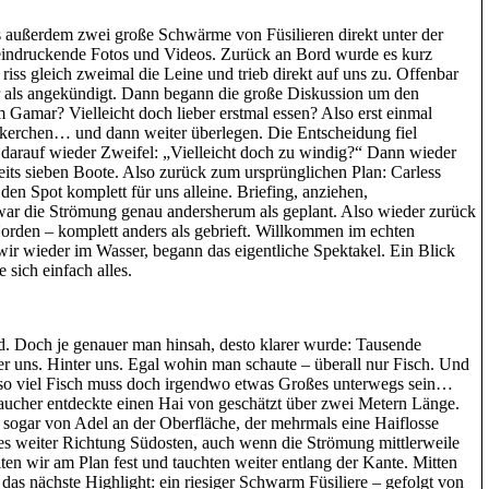
außerdem zwei große Schwärme von Füsilieren direkt unter der
eeindruckende Fotos und Videos. Zurück an Bord wurde es kurz
iss gleich zweimal die Leine und trieb direkt auf uns zu. Offenbar
r als angekündigt. Dann begann die große Diskussion um den
Gamar? Vielleicht doch lieber erstmal essen? Also erst einmal
ckerchen… und dann weiter überlegen. Die Entscheidung fiel
z darauf wieder Zweifel: „Vielleicht doch zu windig?“ Dann wieder
ts sieben Boote. Also zurück zum ursprünglichen Plan: Carless
 den Spot komplett für uns alleine. Briefing, anziehen,
r die Strömung genau andersherum als geplant. Also wieder zurück
orden – komplett anders als gebrieft. Willkommen im echten
ir wieder im Wasser, begann das eigentliche Spektakel. Ein Blick
 sich einfach alles.
d. Doch je genauer man hinsah, desto klarer wurde: Tausende
r uns. Hinter uns. Egal wohin man schaute – überall nur Fisch. Und
i so viel Fisch muss doch irgendwo etwas Großes unterwegs sein…
Taucher entdeckte einen Hai von geschätzt über zwei Metern Länge.
sogar von Adel an der Oberfläche, der mehrmals eine Haiflosse
es weiter Richtung Südosten, auch wenn die Strömung mittlerweile
lten wir am Plan fest und tauchten weiter entlang der Kante. Mitten
as nächste Highlight: ein riesiger Schwarm Füsiliere – gefolgt von