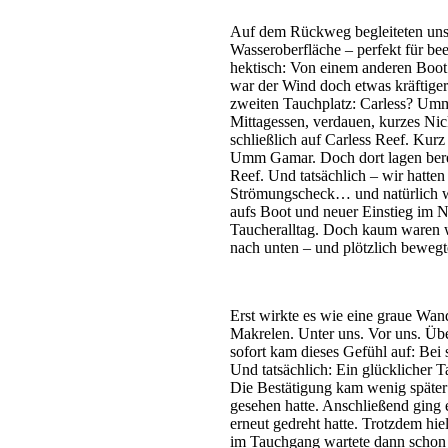
Auf dem Rückweg begleiteten uns 
Wasseroberfläche – perfekt für b
hektisch: Von einem anderen Boot r
war der Wind doch etwas kräftige
zweiten Tauchplatz: Carless? Umm 
Mittagessen, verdauen, kurzes Ni
schließlich auf Carless Reef. Kur
Umm Gamar. Doch dort lagen berei
Reef. Und tatsächlich – wir hatten
Strömungscheck… und natürlich wa
aufs Boot und neuer Einstieg im N
Taucheralltag. Doch kaum waren w
nach unten – und plötzlich bewegte
Erst wirkte es wie eine graue Wan
Makrelen. Unter uns. Vor uns. Übe
sofort kam dieses Gefühl auf: Be
Und tatsächlich: Ein glücklicher 
Die Bestätigung kam wenig später 
gesehen hatte. Anschließend ging 
erneut gedreht hatte. Trotzdem hie
im Tauchgang wartete dann schon d