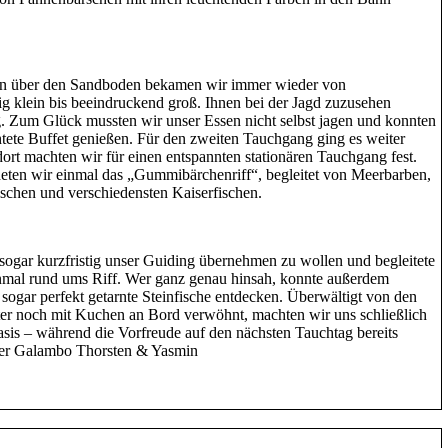
en über den Sandboden bekamen wir immer wieder von
g klein bis beeindruckend groß. Ihnen bei der Jagd zuzusehen
. Zum Glück mussten wir unser Essen nicht selbst jagen und konnten
htete Buffet genießen. Für den zweiten Tauchgang ging es weiter
rt machten wir für einen entspannten stationären Tauchgang fest.
eten wir einmal das „Gummibärchenriff“, begleitet von Meerbarben,
ischen und verschiedensten Kaiserfischen.
 sogar kurzfristig unser Guiding übernehmen zu wollen und begleitete
nmal rund ums Riff. Wer ganz genau hinsah, konnte außerdem
ogar perfekt getarnte Steinfische entdecken. Überwältigt von den
er noch mit Kuchen an Bord verwöhnt, machten wir uns schließlich
sis – während die Vorfreude auf den nächsten Tauchtag bereits
der Galambo Thorsten & Yasmin