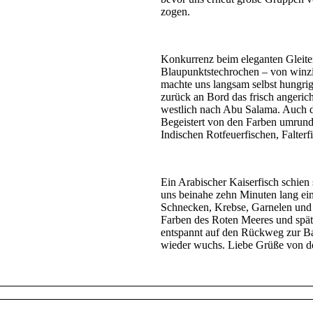
zogen.
Konkurrenz beim eleganten Gleit
Blaupunktstechrochen – von winzi
machte uns langsam selbst hungrig
zurück an Bord das frisch angeric
westlich nach Abu Salama. Auch do
Begeistert von den Farben umrund
Indischen Rotfeuerfischen, Falterf
Ein Arabischer Kaiserfisch schien
uns beinahe zehn Minuten lang ei
Schnecken, Krebse, Garnelen und s
Farben des Roten Meeres und spät
entspannt auf den Rückweg zur Ba
wieder wuchs. Liebe Grüße von 