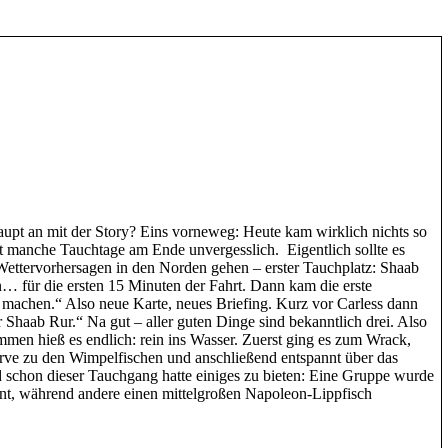
pt an mit der Story? Eins vorneweg: Heute kam wirklich nichts so
t manche Tauchtage am Ende unvergesslich. Eigentlich sollte es
 Wettervorhersagen in den Norden gehen – erster Tauchplatz: Shaab
… für die ersten 15 Minuten der Fahrt. Dann kam die erste
 machen.“ Also neue Karte, neues Briefing. Kurz vor Carless dann
r Shaab Rur.“ Na gut – aller guten Dinge sind bekanntlich drei. Also
men hieß es endlich: rein ins Wasser. Zuerst ging es zum Wrack,
urve zu den Wimpelfischen und anschließend entspannt über das
 schon dieser Tauchgang hatte einiges zu bieten: Eine Gruppe wurde
nt, während andere einen mittelgroßen Napoleon-Lippfisch