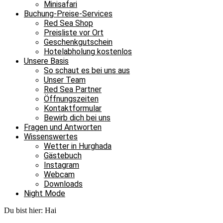
Minisafari
Buchung-Preise-Services
Red Sea Shop
Preisliste vor Ort
Geschenkgutschein
Hotelabholung kostenlos
Unsere Basis
So schaut es bei uns aus
Unser Team
Red Sea Partner
Öffnungszeiten
Kontaktformular
Bewirb dich bei uns
Fragen und Antworten
Wissenswertes
Wetter in Hurghada
Gästebuch
Instagram
Webcam
Downloads
Night Mode
Du bist hier:
Hai