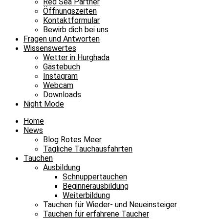
Red Sea Partner
Öffnungszeiten
Kontaktformular
Bewirb dich bei uns
Fragen und Antworten
Wissenswertes
Wetter in Hurghada
Gästebuch
Instagram
Webcam
Downloads
Night Mode
Home
News
Blog Rotes Meer
Tägliche Tauchausfahrten
Tauchen
Ausbildung
Schnuppertauchen
Beginnerausbildung
Weiterbildung
Tauchen für Wieder- und Neueinsteiger
Tauchen für erfahrene Taucher