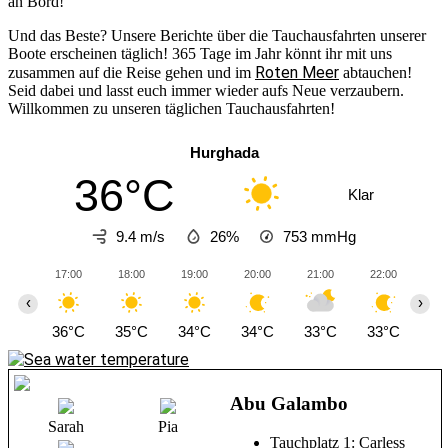
an Bord!
Und das Beste? Unsere Berichte über die Tauchausfahrten unserer
Boote erscheinen täglich! 365 Tage im Jahr könnt ihr mit uns
Roten Meer
zusammen auf die Reise gehen und im
abtauchen!
Seid dabei und lasst euch immer wieder aufs Neue verzaubern.
Willkommen zu unseren täglichen Tauchausfahrten!
Hurghada
36°C
Klar
9.4 m/s
26%
753
mmHg
17:00
18:00
19:00
20:00
21:00
22:00
23
‹
›
36°C
35°C
34°C
34°C
33°C
33°C
32
Abu Galambo
Sarah
Pia
Tauchplatz 1: Carless