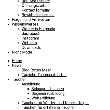
Red Sea Partner
Öffnungszeiten
Kontaktformular
Bewirb dich bei uns
Fragen und Antworten
Wissenswertes
Wetter in Hurghada
Gästebuch
Instagram
Webcam
Downloads
Night Mode
Home
News
Blog Rotes Meer
Tägliche Tauchausfahrten
Tauchen
Ausbildung
Schnuppertauchen
Beginnerausbildung
Weiterbildung
Tauchen für Wieder- und Neueinsteiger
Tauchen für erfahrene Taucher