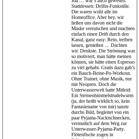
Joa … wär’s auch gewesen.
Stattdessen: Delfin-Funkstille.
Die waren wohl alle im
Homeoffice. Aber hey, wir
ließen uns davon nicht die
Maske verrutschen und machten
einfach einen Drift durch den
Kanal, ganz easy: Rein, treiben
lassen, genießen … Dachten
wir. Denkste. Die Strömung war
so motiviert, man hätte meinen
können, sie hätte einen Espresso
zu viel gehabt. Gratis dazu gab’s
ein Bauch-Beine-Po-Workout.
Ohne Trainer, ohne Musik, nur
mit Neopren. Doch die
Unterwasserwelt hatte Mitleid:
Ein Sternenhimmelstrudelwurm
(ja, der heißt wirklich so, kein
Fantasiename von mir) tanzte
durchs Bild, begleitet von ein
paar Pyjama-Nacktschnecken,
vermutlich auf dem Weg zur
Unterwasser-Pyjama-Party.
Flötenfische zogen in