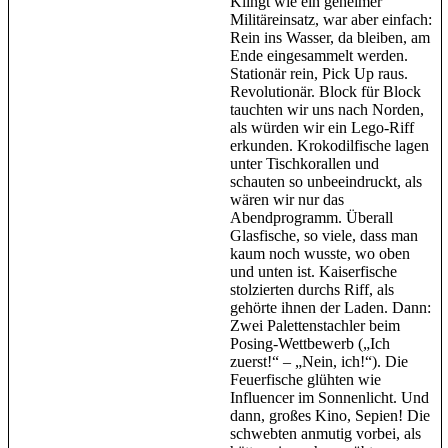
Klingt wie ein geheimer
Militäreinsatz, war aber einfach:
Rein ins Wasser, da bleiben, am
Ende eingesammelt werden.
Stationär rein, Pick Up raus.
Revolutionär. Block für Block
tauchten wir uns nach Norden,
als würden wir ein Lego-Riff
erkunden. Krokodilfische lagen
unter Tischkorallen und
schauten so unbeeindruckt, als
wären wir nur das
Abendprogramm. Überall
Glasfische, so viele, dass man
kaum noch wusste, wo oben
und unten ist. Kaiserfische
stolzierten durchs Riff, als
gehörte ihnen der Laden. Dann:
Zwei Palettenstachler beim
Posing-Wettbewerb („Ich
zuerst!“ – „Nein, ich!“). Die
Feuerfische glühten wie
Influencer im Sonnenlicht. Und
dann, großes Kino, Sepien! Die
schwebten anmutig vorbei, als