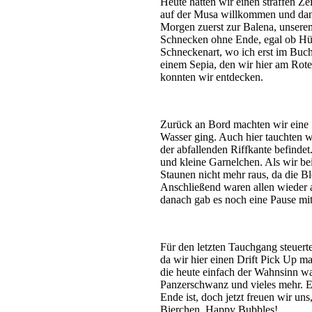
Heute hatten wir einen straffen Ze
auf der Musa willkommen und dann 
Morgen zuerst zur Balena, unserem
Schnecken ohne Ende, egal ob Hü
Schneckenart, wo ich erst im Buch
einem Sepia, den wir hier am Rot
konnten wir entdecken.
Zurück an Bord machten wir eine 
Wasser ging. Auch hier tauchten w
der abfallenden Riffkante befinde
und kleine Garnelchen. Als wir 
Staunen nicht mehr raus, da die B
Anschließend waren allen wieder a
danach gab es noch eine Pause mit
Für den letzten Tauchgang steuert
da wir hier einen Drift Pick Up ma
die heute einfach der Wahnsinn wa
Panzerschwanz und vieles mehr. Es
Ende ist, doch jetzt freuen wir u
Bierchen. Happy Bubbles!