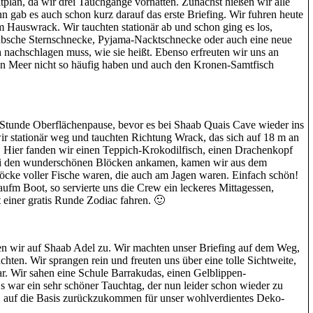
itplan, da wir drei Tauchgänge vorhatten. Zunächst hießen wir alle
gab es auch schon kurz darauf das erste Briefing. Wir fuhren heute
 Hauswrack. Wir tauchten stationär ab und schon ging es los,
bsche Sternschnecke, Pyjama-Nacktschnecke oder auch eine neue
 nachschlagen muss, wie sie heißt. Ebenso erfreuten wir uns an
en Meer nicht so häufig haben und auch den Kronen-Samtfisch
Stunde Oberflächenpause, bevor es bei Shaab Quais Cave wieder ins
ir stationär weg und tauchten Richtung Wrack, das sich auf 18 m an
t. Hier fanden wir einen Teppich-Krokodilfisch, einen Drachenkopf
bei den wunderschönen Blöcken ankamen, kamen wir aus dem
löcke voller Fische waren, die auch am Jagen waren. Einfach schön!
ufm Boot, so servierte uns die Crew ein leckeres Mittagessen,
 einer gratis Runde Zodiac fahren. 🙂
en wir auf Shaab Adel zu. Wir machten unser Briefing auf dem Weg,
chten. Wir sprangen rein und freuten uns über eine tolle Sichtweite,
r. Wir sahen eine Schule Barrakudas, einen Gelblippen-
 war ein sehr schöner Tauchtag, der nun leider schon wieder zu
ns, auf die Basis zurückzukommen für unser wohlverdientes Deko-