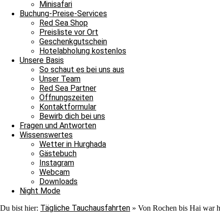
Minisafari
Buchung-Preise-Services
Red Sea Shop
Preisliste vor Ort
Geschenkgutschein
Hotelabholung kostenlos
Unsere Basis
Aaron
So schaut es bei uns aus
Unser Team
Luana
Red Sea Partner
Öffnungszeiten
Kontaktformular
Bewirb dich bei uns
Fragen und Antworten
Wissenswertes
Wetter in Hurghada
Gästebuch
Instagram
Webcam
Downloads
Night Mode
Tägliche Tauchausfahrten
Du bist hier:
»
Von Rochen bis Hai war he