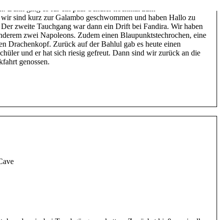
n. Dann ging es für ein paar Schüler nochmal zum
 wir sind kurz zur Galambo geschwommen und haben Hallo zu
 Der zweite Tauchgang war dann ein Drift bei Fandira. Wir haben
 anderem zwei Napoleons. Zudem einen Blaupunktstechrochen, eine
n Drachenkopf. Zurück auf der Bahlul gab es heute einen
hüler und er hat sich riesig gefreut. Dann sind wir zurück an die
kfahrt genossen.
 Cave