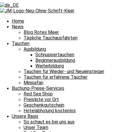
Zurück
Voriger
Auf großer Fahrt zu zwei schönen Wracks
Nächster
Zwei feine Tauchgänge an der Thistlegorm
Nächster
Home
News
Blog Rotes Meer
Tägliche Tauchausfahrten
Tauchen
Ausbildung
Schnuppertauchen
Beginnerausbildung
Von Rochen bis Hai war heute alles dabei und damit heißt es Leinen l
Weiterbildung
Tauchen für Wieder- und Neueinsteiger
Tauchguides
Unsere
berichten an dieser Stelle jeden Tag von den Si
Tauchen für erfahrene Taucher
dem Meer und unter Wasser erlebt haben. Auch über die wundervollen
Minisafari
Nachttauchgang – ihr könnt es mitverfolgen. Auch Wracktauchgänge 
Buchung-Preise-Services
Red Sea Shop
Und das Beste? Unsere Berichte über die Tauchausfahrten unserer Bo
Preisliste vor Ort
lasst euch immer wieder aufs Neue verzaubern. Willkommen zu unser
Geschenkgutschein
Hotelabholung kostenlos
Unsere Basis
So schaut es bei uns aus
Unser Team