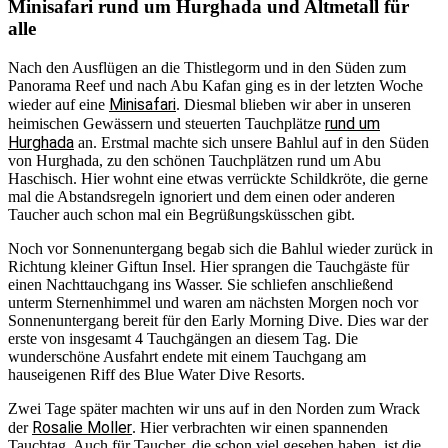
Minisafari rund um Hurghada und Altmetall für
alle
Nach den Ausflügen an die Thistlegorm und in den Süden zum
Panorama Reef und nach Abu Kafan ging es in der letzten Woche
Minisafari
wieder auf eine
. Diesmal blieben wir aber in unseren
rund um
heimischen Gewässern und steuerten Tauchplätze
Hurghada
an. Erstmal machte sich unsere Bahlul auf in den Süden
von Hurghada, zu den schönen Tauchplätzen rund um Abu
Haschisch. Hier wohnt eine etwas verrückte Schildkröte, die gerne
mal die Abstandsregeln ignoriert und dem einen oder anderen
Taucher auch schon mal ein Begrüßungsküsschen gibt.
Noch vor Sonnenuntergang begab sich die Bahlul wieder zurück in
Richtung kleiner Giftun Insel. Hier sprangen die Tauchgäste für
einen Nachttauchgang ins Wasser. Sie schliefen anschließend
unterm Sternenhimmel und waren am nächsten Morgen noch vor
Sonnenuntergang bereit für den Early Morning Dive. Dies war der
erste von insgesamt 4 Tauchgängen an diesem Tag. Die
wunderschöne Ausfahrt endete mit einem Tauchgang am
hauseigenen Riff des Blue Water Dive Resorts.
Zwei Tage später machten wir uns auf in den Norden zum Wrack
Rosalie Moller
der
. Hier verbrachten wir einen spannenden
Tauchtag. Auch für Taucher, die schon viel gesehen haben, ist die