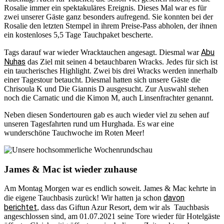
Rosalie immer ein spektakuläres Ereignis. Dieses Mal war es für
zwei unserer Gäste ganz besonders aufregend. Sie konnten bei der
Rosalie den letzten Stempel in ihrem Preise-Pass abholen, der ihnen
ein kostenloses 5,5 Tage Tauchpaket bescherte.
Abu
Tags darauf war wieder Wracktauchen angesagt. Diesmal war
Nuhas
das Ziel mit seinen 4 betauchbaren Wracks. Jedes für sich ist
ein taucherisches Highlight. Zwei bis drei Wracks werden innerhalb
einer Tagestour betaucht. Diesmal hatten sich unsere Gäste die
Chrisoula K und Die Giannis D ausgesucht. Zur Auswahl stehen
noch die Carnatic und die Kimon M, auch Linsenfrachter genannt.
Neben diesen Sondertouren gab es auch wieder viel zu sehen auf
unseren Tagesfahrten rund um Hurghada. Es war eine
wunderschöne Tauchwoche im Roten Meer!
James & Mac ist wieder zuhause
Am Montag Morgen war es endlich soweit. James & Mac kehrte in
davon
die eigene Tauchbasis zurück! Wir hatten ja schon
berichtet
, dass das Giftun Azur Resort, dem wir als Tauchbasis
angeschlossen sind, am 01.07.2021 seine Tore wieder für Hotelgäste