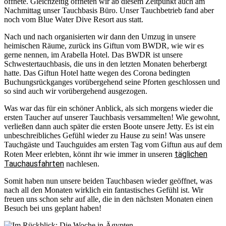
öffnete. Gleichzeitig öffneten wir ab diesem Zeitpunkt auch am
Nachmittag unser Tauchbasis Büro. Unser Tauchbetrieb fand aber
noch vom Blue Water Dive Resort aus statt.
Nach und nach organisierten wir dann den Umzug in unsere
heimischen Räume, zurück ins Giftun vom BWDR, wie wir es
gerne nennen, im Arabella Hotel. Das BWDR ist unsere
Schwestertauchbasis, die uns in den letzten Monaten beherbergt
hatte. Das Giftun Hotel hatte wegen des Corona bedingten
Buchungsrückganges vorübergehend seine Pforten geschlossen und
so sind auch wir vorübergehend ausgezogen.
Was war das für ein schöner Anblick, als sich morgens wieder die
ersten Taucher auf unserer Tauchbasis versammelten! Wie gewohnt,
verließen dann auch später die ersten Boote unsere Jetty. Es ist ein
unbeschreibliches Gefühl wieder zu Hause zu sein! Was unsere
Tauchgäste und Tauchguides am ersten Tag vom Giftun aus auf dem
täglichen
Roten Meer erlebten, könnt ihr wie immer in unseren
Tauchausfahrten
nachlesen.
Somit haben nun unsere beiden Tauchbasen wieder geöffnet, was
nach all den Monaten wirklich ein fantastisches Gefühl ist. Wir
freuen uns schon sehr auf alle, die in den nächsten Monaten einen
Besuch bei uns geplant haben!