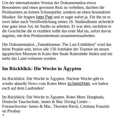
Um der internationalen Version der Dokumentation etwas
Besonderes und einen gewissen Reiz zu verleihen, dachten die
Produzenten an keinen Schauspieler, sondern an einen besonderen
Iggy Pop
Musiker. Sie fragten
und er sagte sofort ja. Für ihn ist es
zwei Jahre nach Veröffentlichung seines 18. Studioalbums sicherlich
eine ganz neue Art, im Studio zu arbeiten. Er war aber, nachdem er
die Geschichte die er erzählen sollte das erste Mal las, sofort davon
angetan, mit dem Produzententeam zusammenzuarbeiten.
Die Dokumentation „Tutankhamun: The Last Exhibition” wird das
letzte Projekt sein, bevor alle 150 Artefakte der Tournee im neuen
ägyptischen Museum in Kairo ihre finale Ruhestädte finden und nie
mehr das Land verlassen werden.
Im Rückblick: Die Woche in Ägypten
Im Rückblick: Die Woche in Ägypten. Nächste Woche gibt es
zu berichten
wieder aktuelle News vom Roten Meer
, wir halten
euch auf dem Laufenden!
Im Rückblick: Die Woche in Ägypten. Rotes Meer, Hurghada,
Deutsche Tauchschule, James & Mac Diving Center –
Fotonachweise: James & Mac, Thorsten Rieck, Cristiana Franzini
on Pixabay
1