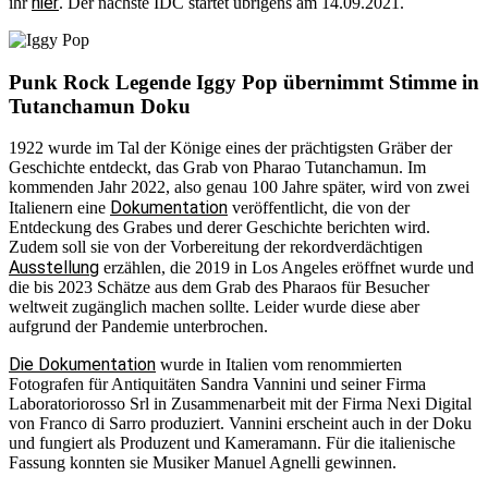
hier
ihr
. Der nächste IDC startet übrigens am 14.09.2021.
Punk Rock Legende Iggy Pop übernimmt Stimme in
Tutanchamun Doku
1922 wurde im Tal der Könige eines der prächtigsten Gräber der
Geschichte entdeckt, das Grab von Pharao Tutanchamun. Im
kommenden Jahr 2022, also genau 100 Jahre später, wird von zwei
Dokumentation
Italienern eine
veröffentlicht, die von der
Entdeckung des Grabes und derer Geschichte berichten wird.
Zudem soll sie von der Vorbereitung der rekordverdächtigen
Ausstellung
erzählen, die 2019 in Los Angeles eröffnet wurde und
die bis 2023 Schätze aus dem Grab des Pharaos für Besucher
weltweit zugänglich machen sollte. Leider wurde diese aber
aufgrund der Pandemie unterbrochen.
Die Dokumentation
wurde in Italien vom renommierten
Fotografen für Antiquitäten Sandra Vannini und seiner Firma
Laboratoriorosso Srl in Zusammenarbeit mit der Firma Nexi Digital
von Franco di Sarro produziert. Vannini erscheint auch in der Doku
und fungiert als Produzent und Kameramann. Für die italienische
Fassung konnten sie Musiker Manuel Agnelli gewinnen.