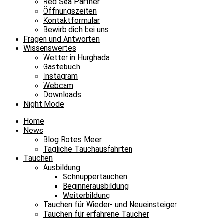
Red Sea Partner
Öffnungszeiten
Kontaktformular
Bewirb dich bei uns
Fragen und Antworten
Wissenswertes
Wetter in Hurghada
Gästebuch
Instagram
Webcam
Downloads
Night Mode
Home
News
Blog Rotes Meer
Tägliche Tauchausfahrten
Tauchen
Ausbildung
Schnuppertauchen
Beginnerausbildung
Weiterbildung
Tauchen für Wieder- und Neueinsteiger
Tauchen für erfahrene Taucher