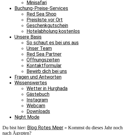
Minisafari
Buchung-Preise-Services
Vielleicht
Red Sea Shop
Preisliste vor Ort
komme
Geschenkgutschein
ich
Hotelabholung kostenlos
Unsere Basis
spontan
So schaut es bei uns aus
dieses
Unser Team
Red Sea Partner
Jahr
Öffnungszeiten
noch
Kontaktformular
Bewirb dich bei uns
zum
Fragen und Antworten
Tauchen
Wissenswertes
Wetter in Hurghada
zu
Gästebuch
euch,
Instagram
ich
Webcam
Downloads
entscheide
Night Mode
das
Blog Rotes Meer
Du bist hier:
»
Kommst du dieses Jahr noch
kurzfristig!
nach Ägypten?