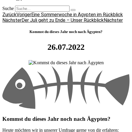
6
Suche
Zurück
Voriger
Eine Sommerwoche in Ägypten im Rückblick
Nächster
Der Juli geht zu Ende – Unser Rückblick
Nächster
Nein,
dieses
Kommst du dieses Jahr noch nach Ägypten?
Jahr
26.07.2022
habe
ich
keinen
Tauchurlaub
in
Ägypten
geplant,
frühestens
nächstes
Kommst du dieses Jahr noch nach Ägypten?
Jahr
wieder!
Heute möchten wir in unserer Umfrage gerne von dir erfahren: