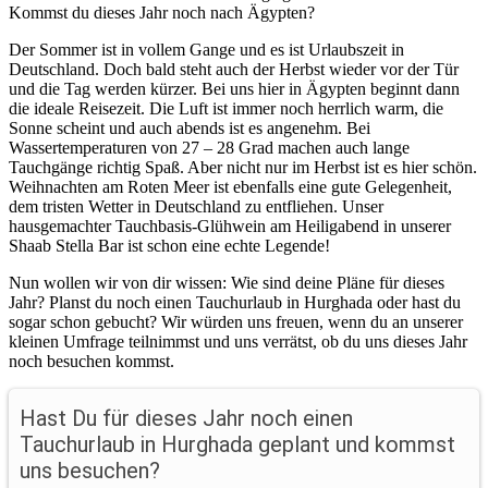
Kommst du dieses Jahr noch nach Ägypten?
4
Der Sommer ist in vollem Gange und es ist Urlaubszeit in
Deutschland. Doch bald steht auch der Herbst wieder vor der Tür
und die Tag werden kürzer. Bei uns hier in Ägypten beginnt dann
die ideale Reisezeit. Die Luft ist immer noch herrlich warm, die
Zurück
Sonne scheint und auch abends ist es angenehm. Bei
Wassertemperaturen von 27 – 28 Grad machen auch lange
Tauchgänge richtig Spaß. Aber nicht nur im Herbst ist es hier schön.
Weihnachten am Roten Meer ist ebenfalls eine gute Gelegenheit,
dem tristen Wetter in Deutschland zu entfliehen. Unser
hausgemachter Tauchbasis-Glühwein am Heiligabend in unserer
Shaab Stella Bar ist schon eine echte Legende!
Nun wollen wir von dir wissen: Wie sind deine Pläne für dieses
Jahr? Planst du noch einen Tauchurlaub in Hurghada oder hast du
sogar schon gebucht? Wir würden uns freuen, wenn du an unserer
kleinen Umfrage teilnimmst und uns verrätst, ob du uns dieses Jahr
noch besuchen kommst.
Hast Du für dieses Jahr noch einen
Tauchurlaub in Hurghada geplant und kommst
uns besuchen?