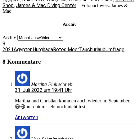
wieder!
45.4 %
Shop
James & Mac Diving Center
,
– Fotonachweis: James &
Mac
Zurück
Archiv
Archiv
8
2021
Ägypten
Hurghada
Rotes Meer
Tauchurlaub
Umfrage
8 Kommentare
Martina Fink
schrieb:
31. Juli 2022 um 19:41 Uhr
Martina und Christian kommen auch wieder im September.
😃😃nur datum steht noch nicht fest.
Antworten