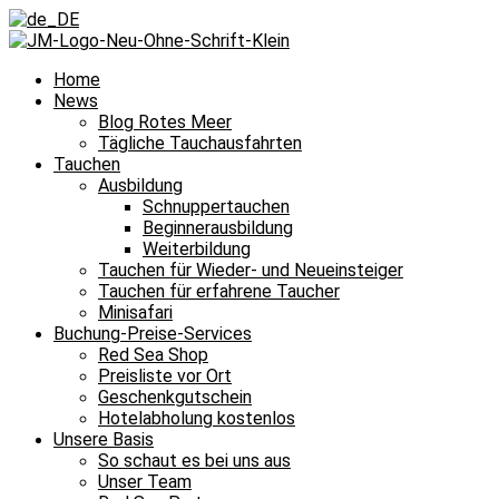
Home
News
Hast
Blog Rotes Meer
Tägliche Tauchausfahrten
Du
Tauchen
für
Ausbildung
dieses
Schnuppertauchen
Jahr
Beginnerausbildung
Weiterbildung
noch
Tauchen für Wieder- und Neueinsteiger
einen
Tauchen für erfahrene Taucher
Tauchurlaub
Minisafari
in
Buchung-Preise-Services
Red Sea Shop
Hurghada
Preisliste vor Ort
geplant
Geschenkgutschein
und
Hotelabholung kostenlos
Unsere Basis
kommst
So schaut es bei uns aus
uns
Unser Team
besuchen?