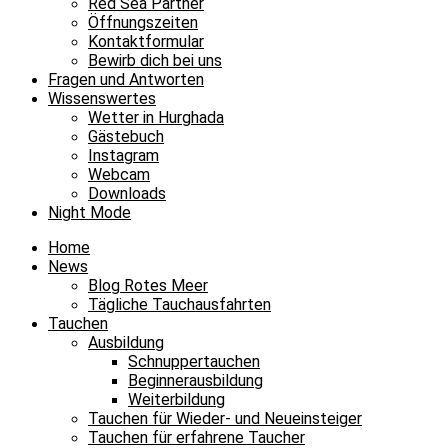
Red Sea Partner
Öffnungszeiten
Ja,
Kontaktformular
Bewirb dich bei uns
ich
Fragen und Antworten
habe
Wissenswertes
Wetter in Hurghada
schon
Gästebuch
gebucht/ich
Instagram
Webcam
tauche
Downloads
dieses
Night Mode
Jahr
Home
auf
News
Blog Rotes Meer
alle
Tägliche Tauchausfahrten
Fälle
Tauchen
Ausbildung
noch
Schnuppertauchen
mit
Beginnerausbildung
Weiterbildung
euch!
Tauchen für Wieder- und Neueinsteiger
4
Tauchen für erfahrene Taucher