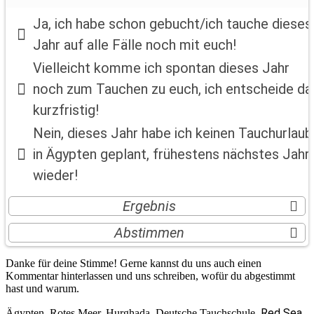
Ja, ich habe schon gebucht/ich tauche dieses
Jahr auf alle Fälle noch mit euch!
Vielleicht komme ich spontan dieses Jahr
noch zum Tauchen zu euch, ich entscheide da
Hast Du für dieses Jahr noch einen
kurzfristig!
Tauchurlaub in Hurghada geplant und kommst
Nein, dieses Jahr habe ich keinen Tauchurlaub
uns besuchen?
in Ägypten geplant, frühestens nächstes Jahr
Ja, ich habe schon gebucht/ich tauche dieses
wieder!
Jahr auf alle Fälle noch mit euch!
33.74 %
Ergebnis
Vielleicht komme ich spontan dieses Jahr
Abstimmen
noch zum Tauchen zu euch, ich entscheide das
kurzfristig!
20.86 %
Danke für deine Stimme! Gerne kannst du uns auch einen
Nein, dieses Jahr habe ich keinen Tauchurlaub
Kommentar hinterlassen und uns schreiben, wofür du abgestimmt
hast und warum.
in Ägypten geplant, frühestens nächstes Jahr
Red Sea
Ägypten, Rotes Meer, Hurghada, Deutsche Tauchschule,