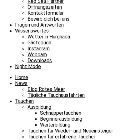
Red Sea Partner
lieber!
Öffnungszeiten
7
Kontaktformular
Bewirb dich bei uns
Fragen und Antworten
Ich
Wissenswertes
Wetter in Hurghada
tauche
Gästebuch
lieber
Instagram
Webcam
nachts!
Downloads
3
Night Mode
Home
News
Blog Rotes Meer
Zurück
Tägliche Tauchausfahrten
Tauchen
Ausbildung
Schnuppertauchen
Beginnerausbildung
Weiterbildung
Tauchen für Wieder- und Neueinsteiger
Tauchen für erfahrene Taucher