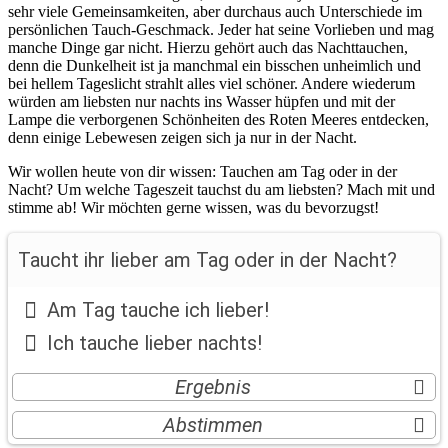
sehr viele Gemeinsamkeiten, aber durchaus auch Unterschiede im
persönlichen Tauch-Geschmack. Jeder hat seine Vorlieben und mag
manche Dinge gar nicht. Hierzu gehört auch das Nachttauchen,
denn die Dunkelheit ist ja manchmal ein bisschen unheimlich und
bei hellem Tageslicht strahlt alles viel schöner. Andere wiederum
würden am liebsten nur nachts ins Wasser hüpfen und mit der
Lampe die verborgenen Schönheiten des Roten Meeres entdecken,
denn einige Lebewesen zeigen sich ja nur in der Nacht.
Wir wollen heute von dir wissen: Tauchen am Tag oder in der
Nacht? Um welche Tageszeit tauchst du am liebsten? Mach mit und
stimme ab! Wir möchten gerne wissen, was du bevorzugst!
Taucht ihr lieber am Tag oder in der Nacht?
Am Tag tauche ich lieber!
Ich tauche lieber nachts!
Taucht ihr lieber am Tag oder in der Nacht?
Ergebnis
Am Tag tauche ich lieber!
80.7 %
Abstimmen
Ich tauche lieber nachts!
19.3 %