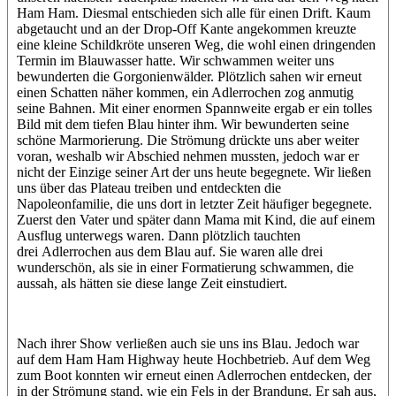
Ham Ham. Diesmal entschieden sich alle für einen Drift. Kaum
abgetaucht und an der Drop-Off Kante angekommen kreuzte
eine kleine Schildkröte unseren Weg, die wohl einen dringenden
Termin im Blauwasser hatte. Wir schwammen weiter uns
bewunderten die Gorgonienwälder. Plötzlich sahen wir erneut
einen Schatten näher kommen, ein Adlerrochen zog anmutig
seine Bahnen. Mit einer enormen Spannweite ergab er ein tolles
Bild mit dem tiefen Blau hinter ihm. Wir bewunderten seine
schöne Marmorierung. Die Strömung drückte uns aber weiter
voran, weshalb wir Abschied nehmen mussten, jedoch war er
nicht der Einzige seiner Art der uns heute begegnete. Wir ließen
uns über das Plateau treiben und entdeckten die
Napoleonfamilie, die uns dort in letzter Zeit häufiger begegnete.
Zuerst den Vater und später dann Mama mit Kind, die auf einem
Ausflug unterwegs waren. Dann plötzlich tauchten
drei Adlerrochen aus dem Blau auf. Sie waren alle drei
wunderschön, als sie in einer Formatierung schwammen, die
aussah, als hätten sie diese lange Zeit einstudiert.
Nach ihrer Show verließen auch sie uns ins Blau. Jedoch war
auf dem Ham Ham Highway heute Hochbetrieb. Auf dem Weg
zum Boot konnten wir erneut einen Adlerrochen entdecken, der
in der Strömung stand, wie ein Fels in der Brandung. Er sah aus,