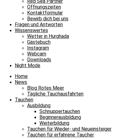
Red Sea Partner
Öffnungszeiten
Kontaktformular
Bewirb dich bei uns
Fragen und Antworten
Wissenswertes
Wetter in Hurghada
Gästebuch
Instagram
Webcam
Downloads
Night Mode
Home
News
Blog Rotes Meer
Tägliche Tauchausfahrten
Tauchen
Ausbildung
Schnuppertauchen
Beginnerausbildung
Weiterbildung
Tauchen für Wieder- und Neueinsteiger
Tauchen für erfahrene Taucher