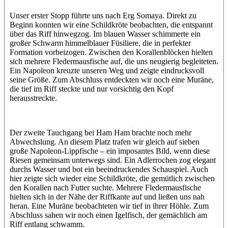
Unser erster Stopp führte uns nach Erg Somaya. Direkt zu
Beginn konnten wir eine Schildkröte beobachten, die entspannt
über das Riff hinwegzog. Im blauen Wasser schimmerte ein
großer Schwarm himmelblauer Füsiliere, die in perfekter
Formation vorbeizogen. Zwischen den Korallenblöcken hielten
sich mehrere Fledermausfische auf, die uns neugierig begleiteten.
Ein Napoleon kreuzte unseren Weg und zeigte eindrucksvoll
seine Größe. Zum Abschluss entdeckten wir noch eine Muräne,
die tief im Riff steckte und nur vorsichtig den Kopf
herausstreckte.
Der zweite Tauchgang bei Ham Ham brachte noch mehr
Abwechslung. An diesem Platz trafen wir gleich auf sieben
große Napoleon-Lippfische – ein imposantes Bild, wenn diese
Riesen gemeinsam unterwegs sind. Ein Adlerrochen zog elegant
durchs Wasser und bot ein beeindruckendes Schauspiel. Auch
hier zeigte sich wieder eine Schildkröte, die gemütlich zwischen
den Korallen nach Futter suchte. Mehrere Fledermausfische
hielten sich in der Nähe der Riffkante auf und ließen uns nah
heran. Eine Muräne beobachteten wir tief in ihrer Höhle. Zum
Abschluss sahen wir noch einen Igelfisch, der gemächlich am
Riff entlang schwamm.