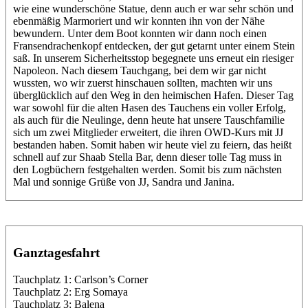
wie eine wunderschöne Statue, denn auch er war sehr schön und
ebenmäßig Marmoriert und wir konnten ihn von der Nähe
bewundern. Unter dem Boot konnten wir dann noch einen
Fransendrachenkopf entdecken, der gut getarnt unter einem Stein
saß. In unserem Sicherheitsstop begegnete uns erneut ein riesiger
Napoleon. Nach diesem Tauchgang, bei dem wir gar nicht
wussten, wo wir zuerst hinschauen sollten, machten wir uns
überglücklich auf den Weg in den heimischen Hafen. Dieser Tag
war sowohl für die alten Hasen des Tauchens ein voller Erfolg,
als auch für die Neulinge, denn heute hat unsere Tauschfamilie
sich um zwei Mitglieder erweitert, die ihren OWD-Kurs mit JJ
bestanden haben. Somit haben wir heute viel zu feiern, das heißt
schnell auf zur Shaab Stella Bar, denn dieser tolle Tag muss in
den Logbüchern festgehalten werden. Somit bis zum nächsten
Mal und sonnige Grüße von JJ, Sandra und Janina.
Ganztagesfahrt
Tauchplatz 1: Carlson’s Corner
Tauchplatz 2: Erg Somaya
Tauchplatz 3: Balena