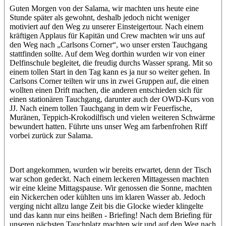
Guten Morgen von der Salama, wir machten uns heute eine
Stunde später als gewohnt, deshalb jedoch nicht weniger
motiviert auf den Weg zu unserer Einsteigertour. Nach einem
kräftigen Applaus für Kapitän und Crew machten wir uns auf
den Weg nach „Carlsons Corner“, wo unser ersten Tauchgang
stattfinden sollte. Auf dem Weg dorthin wurden wir von einer
Delfinschule begleitet, die freudig durchs Wasser sprang. Mit so
einem tollen Start in den Tag kann es ja nur so weiter gehen. In
Carlsons Corner teilten wir uns in zwei Gruppen auf, die einen
wollten einen Drift machen, die anderen entschieden sich für
einen stationären Tauchgang, darunter auch der OWD-Kurs von
JJ. Nach einem tollen Tauchgang in dem wir Feuerfische,
Muränen, Teppich-Krokodilfisch und vielen weiteren Schwärme
bewundert hatten. Führte uns unser Weg am farbenfrohen Riff
vorbei zurück zur Salama.
Dort angekommen, wurden wir bereits erwartet, denn der Tisch
war schon gedeckt. Nach einem leckeren Mittagessen machten
wir eine kleine Mittagspause. Wir genossen die Sonne, machten
ein Nickerchen oder kühlten uns im klaren Wasser ab. Jedoch
verging nicht allzu lange Zeit bis die Glocke wieder klingelte
und das kann nur eins heißen - Briefing! Nach dem Briefing für
unseren nächsten Tauchplatz machten wir und auf den Weg nach