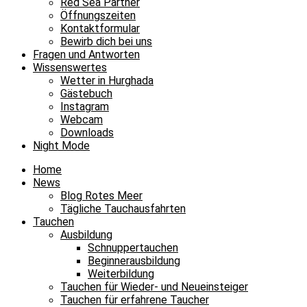
Red Sea Partner
Öffnungszeiten
Kontaktformular
Bewirb dich bei uns
Fragen und Antworten
Wissenswertes
Wetter in Hurghada
Gästebuch
Instagram
Webcam
Downloads
Night Mode
Home
News
Blog Rotes Meer
Tägliche Tauchausfahrten
Tauchen
Ausbildung
Schnuppertauchen
Beginnerausbildung
Weiterbildung
Tauchen für Wieder- und Neueinsteiger
Tauchen für erfahrene Taucher