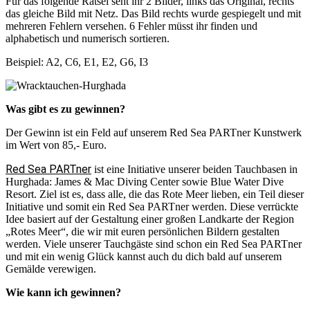
Für das folgende Rätsel seht ihr 2 Bilder, links das Original, rechts
das gleiche Bild mit Netz. Das Bild rechts wurde gespiegelt und mit
mehreren Fehlern versehen. 6 Fehler müsst ihr finden und
alphabetisch und numerisch sortieren.
Beispiel: A2, C6, E1, E2, G6, I3
Was gibt es zu gewinnen?
Der Gewinn ist ein Feld auf unserem Red Sea PARTner Kunstwerk
im Wert von 85,- Euro.
Red Sea PARTner
ist eine Initiative unserer beiden Tauchbasen in
Hurghada: James & Mac Diving Center sowie Blue Water Dive
Resort. Ziel ist es, dass alle, die das Rote Meer lieben, ein Teil dieser
Initiative und somit ein Red Sea PARTner werden. Diese verrückte
Idee basiert auf der Gestaltung einer großen Landkarte der Region
„Rotes Meer“, die wir mit euren persönlichen Bildern gestalten
werden. Viele unserer Tauchgäste sind schon ein Red Sea PARTner
und mit ein wenig Glück kannst auch du dich bald auf unserem
Gemälde verewigen.
Wie kann ich gewinnen?