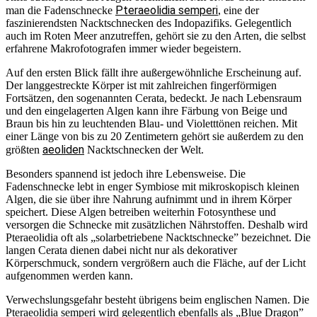
Pteraeolidia semperi
man die Fadenschnecke
, eine der
faszinierendsten Nacktschnecken des Indopazifiks. Gelegentlich
auch im Roten Meer anzutreffen, gehört sie zu den Arten, die selbst
erfahrene Makrofotografen immer wieder begeistern.
Auf den ersten Blick fällt ihre außergewöhnliche Erscheinung auf.
Der langgestreckte Körper ist mit zahlreichen fingerförmigen
Fortsätzen, den sogenannten Cerata, bedeckt. Je nach Lebensraum
und den eingelagerten Algen kann ihre Färbung von Beige und
Braun bis hin zu leuchtenden Blau- und Violetttönen reichen. Mit
einer Länge von bis zu 20 Zentimetern gehört sie außerdem zu den
aeoliden
größten
Nacktschnecken der Welt.
Besonders spannend ist jedoch ihre Lebensweise. Die
Fadenschnecke lebt in enger Symbiose mit mikroskopisch kleinen
Algen, die sie über ihre Nahrung aufnimmt und in ihrem Körper
speichert. Diese Algen betreiben weiterhin Fotosynthese und
versorgen die Schnecke mit zusätzlichen Nährstoffen. Deshalb wird
Pteraeolidia oft als „solarbetriebene Nacktschnecke” bezeichnet. Die
langen Cerata dienen dabei nicht nur als dekorativer
Körperschmuck, sondern vergrößern auch die Fläche, auf der Licht
aufgenommen werden kann.
Verwechslungsgefahr besteht übrigens beim englischen Namen. Die
Pteraeolidia semperi wird gelegentlich ebenfalls als „Blue Dragon”