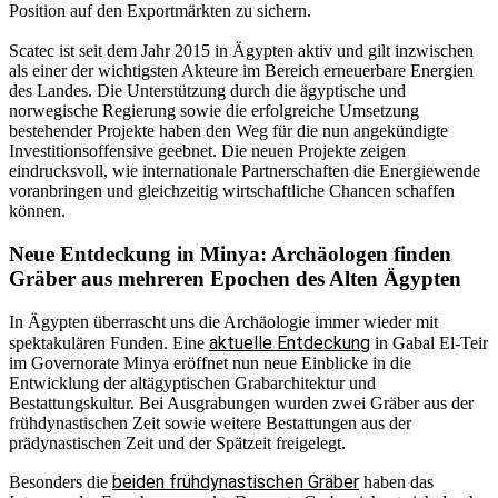
Position auf den Exportmärkten zu sichern.
Scatec ist seit dem Jahr 2015 in Ägypten aktiv und gilt inzwischen
als einer der wichtigsten Akteure im Bereich erneuerbare Energien
des Landes. Die Unterstützung durch die ägyptische und
norwegische Regierung sowie die erfolgreiche Umsetzung
bestehender Projekte haben den Weg für die nun angekündigte
Investitionsoffensive geebnet. Die neuen Projekte zeigen
eindrucksvoll, wie internationale Partnerschaften die Energiewende
voranbringen und gleichzeitig wirtschaftliche Chancen schaffen
können.
Neue Entdeckung in Minya: Archäologen finden
Gräber aus mehreren Epochen des Alten Ägypten
In Ägypten überrascht uns die Archäologie immer wieder mit
aktuelle Entdeckung
spektakulären Funden. Eine
in Gabal El-Teir
im Governorate Minya eröffnet nun neue Einblicke in die
Entwicklung der altägyptischen Grabarchitektur und
Bestattungskultur. Bei Ausgrabungen wurden zwei Gräber aus der
frühdynastischen Zeit sowie weitere Bestattungen aus der
prädynastischen Zeit und der Spätzeit freigelegt.
beiden frühdynastischen Gräber
Besonders die
haben das