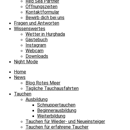
Red Sea Partner
Öffnungszeiten
Kontaktformular
Bewirb dich bei uns
Fragen und Antworten
Wissenswertes
Wetter in Hurghada
Gästebuch
Instagram
Webcam
Downloads
Night Mode
Home
News
Blog Rotes Meer
Tägliche Tauchausfahrten
Tauchen
Ausbildung
Schnuppertauchen
Beginnerausbildung
Weiterbildung
Tauchen für Wieder- und Neueinsteiger
Tauchen für erfahrene Taucher