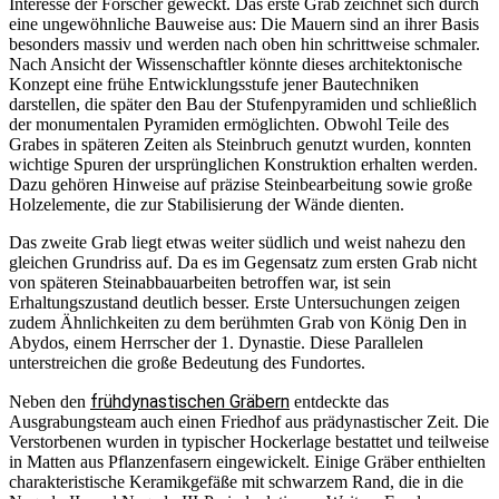
Interesse der Forscher geweckt. Das erste Grab zeichnet sich durch
eine ungewöhnliche Bauweise aus: Die Mauern sind an ihrer Basis
besonders massiv und werden nach oben hin schrittweise schmaler.
Nach Ansicht der Wissenschaftler könnte dieses architektonische
Konzept eine frühe Entwicklungsstufe jener Bautechniken
darstellen, die später den Bau der Stufenpyramiden und schließlich
der monumentalen Pyramiden ermöglichten. Obwohl Teile des
Grabes in späteren Zeiten als Steinbruch genutzt wurden, konnten
wichtige Spuren der ursprünglichen Konstruktion erhalten werden.
Dazu gehören Hinweise auf präzise Steinbearbeitung sowie große
Holzelemente, die zur Stabilisierung der Wände dienten.
Das zweite Grab liegt etwas weiter südlich und weist nahezu den
gleichen Grundriss auf. Da es im Gegensatz zum ersten Grab nicht
von späteren Steinabbauarbeiten betroffen war, ist sein
Erhaltungszustand deutlich besser. Erste Untersuchungen zeigen
zudem Ähnlichkeiten zu dem berühmten Grab von König Den in
Abydos, einem Herrscher der 1. Dynastie. Diese Parallelen
unterstreichen die große Bedeutung des Fundortes.
frühdynastischen Gräbern
Neben den
entdeckte das
Ausgrabungsteam auch einen Friedhof aus prädynastischer Zeit. Die
Verstorbenen wurden in typischer Hockerlage bestattet und teilweise
in Matten aus Pflanzenfasern eingewickelt. Einige Gräber enthielten
charakteristische Keramikgefäße mit schwarzem Rand, die in die