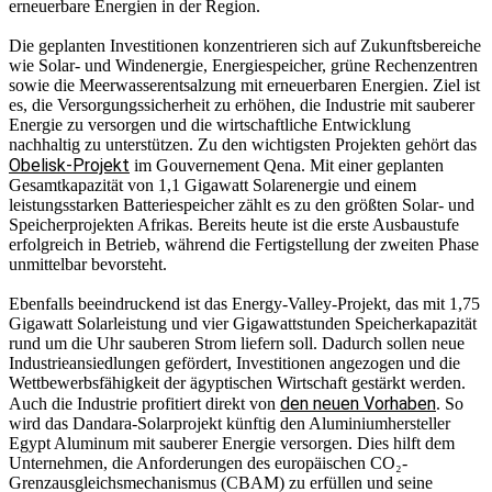
erneuerbare Energien in der Region.
Die geplanten Investitionen konzentrieren sich auf Zukunftsbereiche
wie Solar- und Windenergie, Energiespeicher, grüne Rechenzentren
sowie die Meerwasserentsalzung mit erneuerbaren Energien. Ziel ist
es, die Versorgungssicherheit zu erhöhen, die Industrie mit sauberer
Energie zu versorgen und die wirtschaftliche Entwicklung
nachhaltig zu unterstützen. Zu den wichtigsten Projekten gehört das
Obelisk-Projekt
im Gouvernement Qena. Mit einer geplanten
Gesamtkapazität von 1,1 Gigawatt Solarenergie und einem
leistungsstarken Batteriespeicher zählt es zu den größten Solar- und
Speicherprojekten Afrikas. Bereits heute ist die erste Ausbaustufe
erfolgreich in Betrieb, während die Fertigstellung der zweiten Phase
unmittelbar bevorsteht.
Ebenfalls beeindruckend ist das Energy-Valley-Projekt, das mit 1,75
Gigawatt Solarleistung und vier Gigawattstunden Speicherkapazität
rund um die Uhr sauberen Strom liefern soll. Dadurch sollen neue
Industrieansiedlungen gefördert, Investitionen angezogen und die
Wettbewerbsfähigkeit der ägyptischen Wirtschaft gestärkt werden.
den neuen Vorhaben
Auch die Industrie profitiert direkt von
. So
wird das Dandara-Solarprojekt künftig den Aluminiumhersteller
Egypt Aluminum mit sauberer Energie versorgen. Dies hilft dem
Unternehmen, die Anforderungen des europäischen CO₂-
Grenzausgleichsmechanismus (CBAM) zu erfüllen und seine