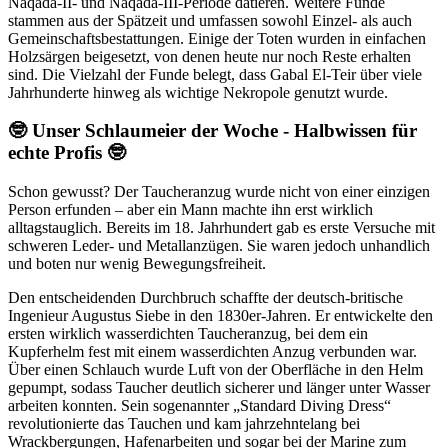
Naqada-II- und Naqada-III-Periode datieren. Weitere Funde
stammen aus der Spätzeit und umfassen sowohl Einzel- als auch
Gemeinschaftsbestattungen. Einige der Toten wurden in einfachen
Holzsärgen beigesetzt, von denen heute nur noch Reste erhalten
sind. Die Vielzahl der Funde belegt, dass Gabal El-Teir über viele
Jahrhunderte hinweg als wichtige Nekropole genutzt wurde.
🤓 Unser Schlaumeier der Woche - Halbwissen für
echte Profis 🤓
Schon gewusst? Der Taucheranzug wurde nicht von einer einzigen
Person erfunden – aber ein Mann machte ihn erst wirklich
alltagstauglich. Bereits im 18. Jahrhundert gab es erste Versuche mit
schweren Leder- und Metallanzügen. Sie waren jedoch unhandlich
und boten nur wenig Bewegungsfreiheit.
Den entscheidenden Durchbruch schaffte der deutsch-britische
Ingenieur Augustus Siebe in den 1830er-Jahren. Er entwickelte den
ersten wirklich wasserdichten Taucheranzug, bei dem ein
Kupferhelm fest mit einem wasserdichten Anzug verbunden war.
Über einen Schlauch wurde Luft von der Oberfläche in den Helm
gepumpt, sodass Taucher deutlich sicherer und länger unter Wasser
arbeiten konnten. Sein sogenannter „Standard Diving Dress“
revolutionierte das Tauchen und kam jahrzehntelang bei
Wrackbergungen, Hafenarbeiten und sogar bei der Marine zum