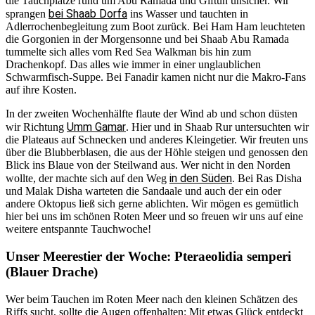
die Tauchplätze rund um Abu Ramada und Giftun unsicher. Wir
bei Shaab Dorfa
sprangen
ins Wasser und tauchten in
Adlerrochenbegleitung zum Boot zurück. Bei Ham Ham leuchteten
die Gorgonien in der Morgensonne und bei Shaab Abu Ramada
tummelte sich alles vom Red Sea Walkman bis hin zum
Drachenkopf. Das alles wie immer in einer unglaublichen
Schwarmfisch-Suppe. Bei Fanadir kamen nicht nur die Makro-Fans
auf ihre Kosten.
In der zweiten Wochenhälfte flaute der Wind ab und schon düsten
Umm Gamar
wir Richtung
. Hier und in Shaab Rur untersuchten wir
die Plateaus auf Schnecken und anderes Kleingetier. Wir freuten uns
über die Blubberblasen, die aus der Höhle steigen und genossen den
Blick ins Blaue von der Steilwand aus. Wer nicht in den Norden
in den Süden
wollte, der machte sich auf den Weg
. Bei Ras Disha
und Malak Disha warteten die Sandaale und auch der ein oder
andere Oktopus ließ sich gerne ablichten. Wir mögen es gemütlich
hier bei uns im schönen Roten Meer und so freuen wir uns auf eine
weitere entspannte Tauchwoche!
Unser Meerestier der Woche: Pteraeolidia semperi
(Blauer Drache)
Wer beim Tauchen im Roten Meer nach den kleinen Schätzen des
Riffs sucht, sollte die Augen offenhalten: Mit etwas Glück entdeckt