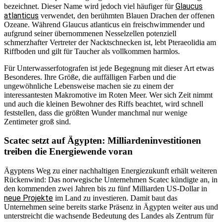
Glaucus
bezeichnet. Dieser Name wird jedoch viel häufiger für
atlanticus
verwendet, den berühmten Blauen Drachen der offenen
Ozeane. Während Glaucus atlanticus ein freischwimmender und
aufgrund seiner übernommenen Nesselzellen potenziell
schmerzhafter Vertreter der Nacktschnecken ist, lebt Pteraeolidia am
Riffboden und gilt für Taucher als vollkommen harmlos.
Für Unterwasserfotografen ist jede Begegnung mit dieser Art etwas
Besonderes. Ihre Größe, die auffälligen Farben und die
ungewöhnliche Lebensweise machen sie zu einem der
interessantesten Makromotive im Roten Meer. Wer sich Zeit nimmt
und auch die kleinen Bewohner des Riffs beachtet, wird schnell
feststellen, dass die größten Wunder manchmal nur wenige
Zentimeter groß sind.
Scatec setzt auf Ägypten: Milliardeninvestitionen
treiben die Energiewende voran
Ägyptens Weg zu einer nachhaltigen Energiezukunft erhält weiteren
Rückenwind: Das norwegische Unternehmen Scatec kündigte an, in
den kommenden zwei Jahren bis zu fünf Milliarden US-Dollar in
neue Projekte
im Land zu investieren. Damit baut das
Unternehmen seine bereits starke Präsenz in Ägypten weiter aus und
unterstreicht die wachsende Bedeutung des Landes als Zentrum für