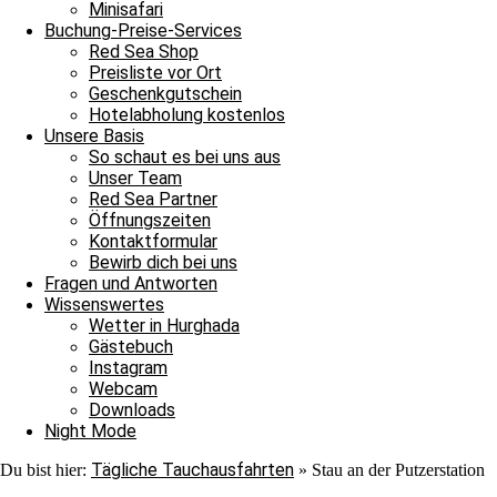
Nach ihrer Show verließen auch sie uns ins Blau. Jedoch war au
Minisafari
Adlerrochen entdecken, der in der Strömung stand, wie ein Fels in
Buchung-Preise-Services
ebenmäßig Marmoriert und wir konnten ihn von der Nähe bewundern
Red Sea Shop
unter einem Stein saß. In unserem Sicherheitsstop begegnete uns er
Preisliste vor Ort
hinschauen sollten, machten wir uns überglücklich auf den Weg in 
Geschenkgutschein
als auch für die Neulinge, denn heute hat unsere Tauschfamilie sic
Hotelabholung kostenlos
viel zu feiern, das heißt schnell auf zur Shaab Stella Bar, denn di
Unsere Basis
Grüße von JJ, Sandra und Janina.
So schaut es bei uns aus
Unser Team
Red Sea Partner
Öffnungszeiten
Kontaktformular
Bewirb dich bei uns
Fragen und Antworten
Wissenswertes
Wetter in Hurghada
Ganztagesfahrt
Gästebuch
Instagram
Tauchplatz 1: Carlson’s Corner
Webcam
Tauchplatz 2: Erg Somaya
Downloads
Tauchplatz 3: Balena
Night Mode
Tägliche Tauchausfahrten
Du bist hier:
»
Stau an der Putzerstation
An diesem wunderschönen Sonntagmorgen starteten wir unseren Ta
wir uns nach Carlsons Corner zu fahren. Der Weg dorthin verlief r