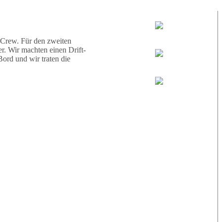
d eine Schildkröte.
Tauchguides:
Jamie
 Crew. Für den zweiten
r. Wir machten einen Drift-
ord und wir traten die
MoMo
Loris