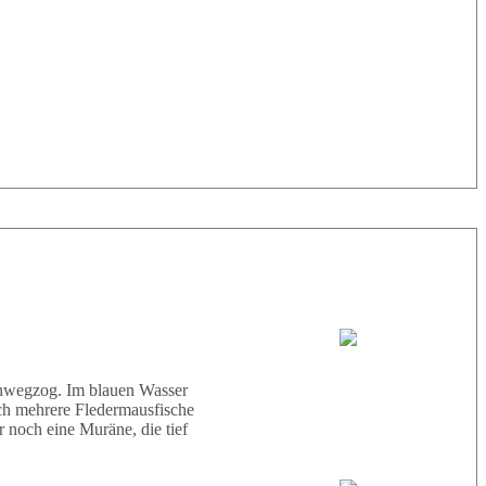
33° |
29°
Tauchboot:
Abu Scharara
hinwegzog. Im blauen Wasser
ich mehrere Fledermausfische
 noch eine Muräne, die tief
Tauchguides: