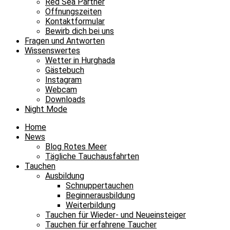
Red Sea Partner
Öffnungszeiten
Kontaktformular
Bewirb dich bei uns
Fragen und Antworten
Wissenswertes
Wetter in Hurghada
Gästebuch
Instagram
Webcam
Downloads
Night Mode
Home
News
Blog Rotes Meer
Tägliche Tauchausfahrten
Tauchen
Ausbildung
Schnuppertauchen
Beginnerausbildung
Weiterbildung
Tauchen für Wieder- und Neueinsteiger
Tauchen für erfahrene Taucher