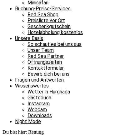
Minisafari
Buchung-Preise-Services
Red Sea Shop
Preisliste vor Ort
Geschenkgutschein
Hotelabholung kostenlos
Unsere Basis
So schaut es bei uns aus
Unser Team
Red Sea Partner
Öffnungszeiten
Kontaktformular
Bewirb dich bei uns
Fragen und Antworten
Wissenswertes
Wetter in Hurghada
Gästebuch
Instagram
Webcam
Downloads
Night Mode
Du bist hier:
Rettung