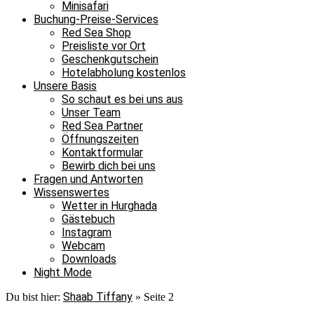
Minisafari
Buchung-Preise-Services
Red Sea Shop
Preisliste vor Ort
Geschenkgutschein
Hotelabholung kostenlos
Unsere Basis
So schaut es bei uns aus
Unser Team
Red Sea Partner
Öffnungszeiten
Kontaktformular
Bewirb dich bei uns
Fragen und Antworten
Wissenswertes
Wetter in Hurghada
Gästebuch
Instagram
Webcam
Downloads
Night Mode
Shaab Tiffany
Du bist hier:
»
Seite 2