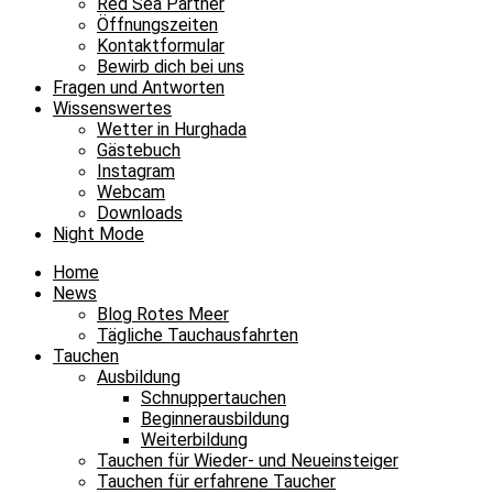
Red Sea Partner
Öffnungszeiten
Kontaktformular
Bewirb dich bei uns
Fragen und Antworten
Wissenswertes
Wetter in Hurghada
Gästebuch
Instagram
Webcam
Downloads
Night Mode
Home
News
Blog Rotes Meer
Tägliche Tauchausfahrten
Tauchen
Ausbildung
Schnuppertauchen
Beginnerausbildung
Weiterbildung
Tauchen für Wieder- und Neueinsteiger
Tauchen für erfahrene Taucher