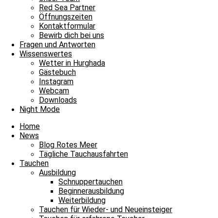
Red Sea Partner
Tägliche Tauchausfahrten
Öffnungszeiten
Kontaktformular
Sonnige Atmosphäre und bezaubernde Natur
Bewirb dich bei uns
Fragen und Antworten
Sonnige Atmosphäre und bezaubernde Natur und damit heißt es Leinen
Wissenswertes
Wetter in Hurghada
Weiterlesen »
Gästebuch
6. Mai 2024
Keine Kommentare
Instagram
Webcam
Blog Rotes Meer
Downloads
Night Mode
Zum Geburtstag alles Liebe für Sabina
Home
Zum Geburtstag alles Liebe für Sabina In unserem James & Mac Office
News
Blog Rotes Meer
Weiterlesen »
Tägliche Tauchausfahrten
9. Dezember 2023
4 Kommentare
Tauchen
Ausbildung
Blog Rotes Meer
Schnuppertauchen
Beginnerausbildung
Wir feiern heute Sabinas Geburtstag
Weiterbildung
Tauchen für Wieder- und Neueinsteiger
Wir feiern heute Sabinas Geburtstag Gerade erst haben wir Nicoles G