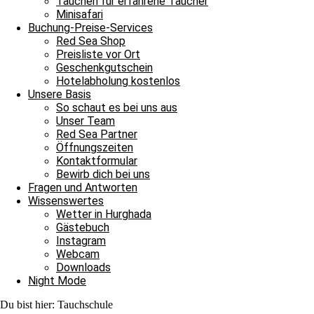
Tauchen für erfahrene Taucher
Minisafari
Weiterlesen »
Buchung-Preise-Services
9. Dezember 2022
1 Kommentar
Red Sea Shop
Preisliste vor Ort
Blog Rotes Meer
Geschenkgutschein
Hotelabholung kostenlos
Ein Happy Birthday für unsere liebe Sabina
Unsere Basis
So schaut es bei uns aus
Ein Happy Birthday für unsere liebe Sabina Bei uns im Tauchbasis O
Unser Team
Red Sea Partner
Weiterlesen »
Öffnungszeiten
9. Dezember 2021
3 Kommentare
Kontaktformular
Bewirb dich bei uns
Blog Rotes Meer
Fragen und Antworten
Wissenswertes
Alles Liebe zum Geburtstag für unsere Sabina!
Wetter in Hurghada
Gästebuch
Den Anfang unseres Geburtstagsmonats Dezember machte Nicole vor e
Instagram
Weiterlesen »
Webcam
9. Dezember 2020
2 Kommentare
Downloads
Night Mode
Blog Rotes Meer
Du bist hier:
Tauchschule