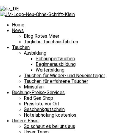
Schlagwort: Tauchschule
Schlagwort: Tauchschule
Home
News
Blog Rotes Meer
Tägliche Tauchausfahrten
Tägliche Tauchausfahrten
Tauchen
Ausbildung
Großartiges Wetter am Roten Meer
Schnuppertauchen
Beginnerausbildung
Großartiges Wetter am Roten Meer und damit heißt es Leinen los für
Weiterbildung
Weiterlesen »
Tauchen für Wieder- und Neueinsteiger
18. Mai 2024
Keine Kommentare
Tauchen für erfahrene Taucher
Minisafari
Tägliche Tauchausfahrten
Buchung-Preise-Services
Red Sea Shop
Das Meer blieb heute leider geschlossen
Preisliste vor Ort
Geschenkgutschein
Das Meer blieb heute leider geschlossen und damit heißt es Leinen l
Hotelabholung kostenlos
Unsere Basis
Weiterlesen »
So schaut es bei uns aus
16. Mai 2024
Keine Kommentare
Unser Team