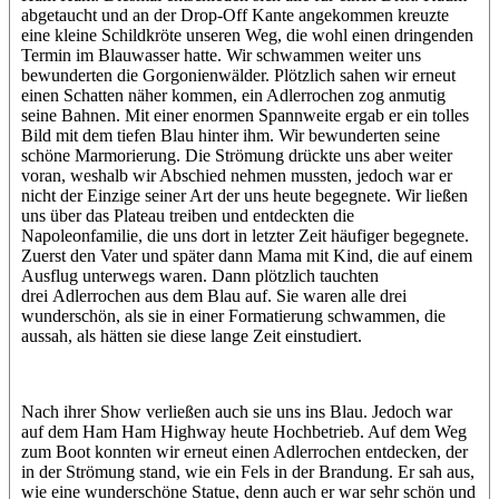
abgetaucht und an der Drop-Off Kante angekommen kreuzte
eine kleine Schildkröte unseren Weg, die wohl einen dringenden
Termin im Blauwasser hatte. Wir schwammen weiter uns
bewunderten die Gorgonienwälder. Plötzlich sahen wir erneut
einen Schatten näher kommen, ein Adlerrochen zog anmutig
seine Bahnen. Mit einer enormen Spannweite ergab er ein tolles
Bild mit dem tiefen Blau hinter ihm. Wir bewunderten seine
schöne Marmorierung. Die Strömung drückte uns aber weiter
voran, weshalb wir Abschied nehmen mussten, jedoch war er
nicht der Einzige seiner Art der uns heute begegnete. Wir ließen
uns über das Plateau treiben und entdeckten die
Napoleonfamilie, die uns dort in letzter Zeit häufiger begegnete.
Zuerst den Vater und später dann Mama mit Kind, die auf einem
Ausflug unterwegs waren. Dann plötzlich tauchten
drei Adlerrochen aus dem Blau auf. Sie waren alle drei
wunderschön, als sie in einer Formatierung schwammen, die
aussah, als hätten sie diese lange Zeit einstudiert.
Nach ihrer Show verließen auch sie uns ins Blau. Jedoch war
auf dem Ham Ham Highway heute Hochbetrieb. Auf dem Weg
zum Boot konnten wir erneut einen Adlerrochen entdecken, der
in der Strömung stand, wie ein Fels in der Brandung. Er sah aus,
wie eine wunderschöne Statue, denn auch er war sehr schön und