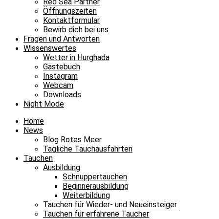
Red Sea Partner
Öffnungszeiten
Kontaktformular
Bewirb dich bei uns
Fragen und Antworten
Wissenswertes
Wetter in Hurghada
Gästebuch
Instagram
Webcam
Downloads
Night Mode
Home
News
Blog Rotes Meer
Tägliche Tauchausfahrten
Tauchen
Ausbildung
Schnuppertauchen
Beginnerausbildung
Weiterbildung
Tauchen für Wieder- und Neueinsteiger
Tauchen für erfahrene Taucher