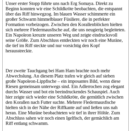
Unser erster Stopp führte uns nach Erg Somaya. Direkt zu
Beginn konnten wir eine Schildkröte beobachten, die entspannt
über das Riff hinwegzog. Im blauen Wasser schimmerte ein
großer Schwarm himmelblauer Füsiliere, die in perfekter
Formation vorbeizogen. Zwischen den Korallenblöcken hielten
sich mehrere Fledermausfische auf, die uns neugierig begleiteten.
Ein Napoleon kreuzte unseren Weg und zeigte eindrucksvoll
seine Größe. Zum Abschluss entdeckten wir noch eine Muräne,
die tief im Riff steckte und nur vorsichtig den Kopf
herausstreckte.
Der zweite Tauchgang bei Ham Ham brachte noch mehr
Abwechslung. An diesem Platz trafen wir gleich auf sieben
große Napoleon-Lippfische – ein imposantes Bild, wenn diese
Riesen gemeinsam unterwegs sind. Ein Adlerrochen zog elegant
durchs Wasser und bot ein beeindruckendes Schauspiel. Auch
hier zeigte sich wieder eine Schildkröte, die gemütlich zwischen
den Korallen nach Futter suchte. Mehrere Fledermausfische
hielten sich in der Nähe der Riffkante auf und ließen uns nah
heran. Eine Muräne beobachteten wir tief in ihrer Höhle. Zum
Abschluss sahen wir noch einen Igelfisch, der gemächlich am
Riff entlang schwamm.