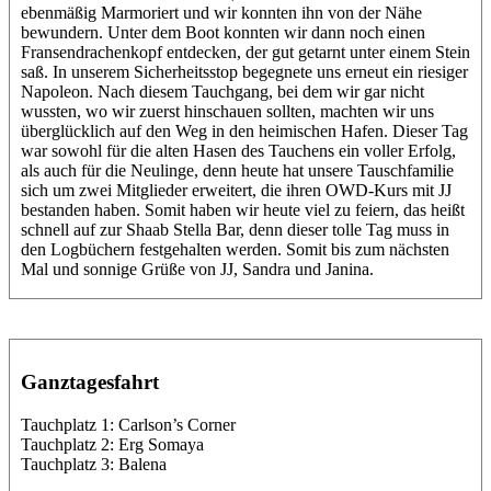
ebenmäßig Marmoriert und wir konnten ihn von der Nähe
bewundern. Unter dem Boot konnten wir dann noch einen
Fransendrachenkopf entdecken, der gut getarnt unter einem Stein
saß. In unserem Sicherheitsstop begegnete uns erneut ein riesiger
Napoleon. Nach diesem Tauchgang, bei dem wir gar nicht
wussten, wo wir zuerst hinschauen sollten, machten wir uns
überglücklich auf den Weg in den heimischen Hafen. Dieser Tag
war sowohl für die alten Hasen des Tauchens ein voller Erfolg,
als auch für die Neulinge, denn heute hat unsere Tauschfamilie
sich um zwei Mitglieder erweitert, die ihren OWD-Kurs mit JJ
bestanden haben. Somit haben wir heute viel zu feiern, das heißt
schnell auf zur Shaab Stella Bar, denn dieser tolle Tag muss in
den Logbüchern festgehalten werden. Somit bis zum nächsten
Mal und sonnige Grüße von JJ, Sandra und Janina.
Ganztagesfahrt
Tauchplatz 1: Carlson’s Corner
Tauchplatz 2: Erg Somaya
Tauchplatz 3: Balena