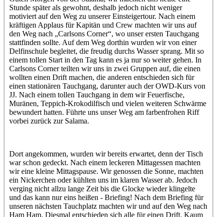
Stunde später als gewohnt, deshalb jedoch nicht weniger
motiviert auf den Weg zu unserer Einsteigertour. Nach einem
kräftigen Applaus für Kapitän und Crew machten wir uns auf
den Weg nach „Carlsons Corner“, wo unser ersten Tauchgang
stattfinden sollte. Auf dem Weg dorthin wurden wir von einer
Delfinschule begleitet, die freudig durchs Wasser sprang. Mit so
einem tollen Start in den Tag kann es ja nur so weiter gehen. In
Carlsons Corner teilten wir uns in zwei Gruppen auf, die einen
wollten einen Drift machen, die anderen entschieden sich für
einen stationären Tauchgang, darunter auch der OWD-Kurs von
JJ. Nach einem tollen Tauchgang in dem wir Feuerfische,
Muränen, Teppich-Krokodilfisch und vielen weiteren Schwärme
bewundert hatten. Führte uns unser Weg am farbenfrohen Riff
vorbei zurück zur Salama.
Dort angekommen, wurden wir bereits erwartet, denn der Tisch
war schon gedeckt. Nach einem leckeren Mittagessen machten
wir eine kleine Mittagspause. Wir genossen die Sonne, machten
ein Nickerchen oder kühlten uns im klaren Wasser ab. Jedoch
verging nicht allzu lange Zeit bis die Glocke wieder klingelte
und das kann nur eins heißen - Briefing! Nach dem Briefing für
unseren nächsten Tauchplatz machten wir und auf den Weg nach
Ham Ham. Diesmal entschieden sich alle für einen Drift. Kaum