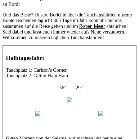
an Bord!
Und das Beste? Unsere Berichte über die Tauchausfahrten unserer
Boote erscheinen täglich! 365 Tage im Jahr könnt ihr mit uns
Roten Meer
zusammen auf die Reise gehen und im
abtauchen!
Seid dabei und lasst euch immer wieder aufs Neue verzaubern.
Willkommen zu unseren täglichen Tauchausfahrten!
Halbtagesfahrt
Tauchplatz 1: Carlson’s Corner
Tauchplatz 2: Giftun Ham Ham
36° |
29°
Abu Salama
Jasmin (JJ)
Sandra
Guten Morgen von der Salama, wir machten uns heute eine