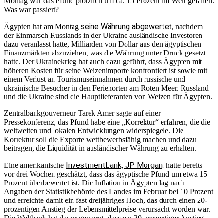
Montag war das Pfund plötzlich um ca. 15 Prozent im Wert gefallen.
Was war passiert?
seine Währung abgewerte
Ägypten hat am Montag
t, nachdem
der Einmarsch Russlands in der Ukraine ausländische Investoren
dazu veranlasst hatte, Milliarden von Dollar aus den ägyptischen
Finanzmärkten abzuziehen, was die Währung unter Druck gesetzt
hatte. Der Ukrainekrieg hat auch dazu geführt, dass Ägypten mit
höheren Kosten für seine Weizenimporte konfrontiert ist sowie mit
einem Verlust an Tourismuseinnahmen durch russische und
ukrainische Besucher in den Ferienorten am Roten Meer. Russland
und die Ukraine sind die Hauptlieferanten von Weizen für Ägypten.
Zentralbankgouverneur Tarek Amer sagte auf einer
Pressekonferenz, das Pfund habe eine „Korrektur“ erfahren, die die
weltweiten und lokalen Entwicklungen widerspiegele. Die
Korrektur soll die Exporte wettbewerbsfähig machen und dazu
beitragen, die Liquidität in ausländischer Währung zu erhalten.
Investmentbank, JP Morgan,
Eine amerikanische
hatte bereits
vor drei Wochen geschätzt, dass das ägyptische Pfund um etwa 15
Prozent überbewertet ist. Die Inflation in Ägypten lag nach
Angaben der Statistikbehörde des Landes im Februar bei 10 Prozent
und erreichte damit ein fast dreijähriges Hoch, das durch einen 20-
prozentigen Anstieg der Lebensmittelpreise verursacht worden war.
Die Weltbank hat davor gewarnt, dass ein 30-prozentiger Anstieg