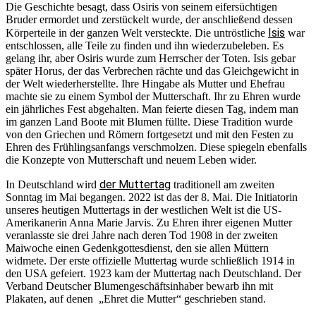
Die Geschichte besagt, dass Osiris von seinem eifersüchtigen
Bruder ermordet und zerstückelt wurde, der anschließend dessen
Isis
Körperteile in der ganzen Welt versteckte. Die untröstliche
war
entschlossen, alle Teile zu finden und ihn wiederzubeleben. Es
gelang ihr, aber Osiris wurde zum Herrscher der Toten. Isis gebar
später Horus, der das Verbrechen rächte und das Gleichgewicht in
der Welt wiederherstellte. Ihre Hingabe als Mutter und Ehefrau
machte sie zu einem Symbol der Mutterschaft. Ihr zu Ehren wurde
ein jährliches Fest abgehalten. Man feierte diesen Tag, indem man
im ganzen Land Boote mit Blumen füllte. Diese Tradition wurde
von den Griechen und Römern fortgesetzt und mit den Festen zu
Ehren des Frühlingsanfangs verschmolzen. Diese spiegeln ebenfalls
die Konzepte von Mutterschaft und neuem Leben wider.
der Muttertag
In Deutschland wird
traditionell am zweiten
Sonntag im Mai begangen. 2022 ist das der 8. Mai. Die Initiatorin
unseres heutigen Muttertags in der westlichen Welt ist die US-
Amerikanerin Anna Marie Jarvis. Zu Ehren ihrer eigenen Mutter
veranlasste sie drei Jahre nach deren Tod 1908 in der zweiten
Maiwoche einen Gedenkgottesdienst, den sie allen Müttern
widmete. Der erste offizielle Muttertag wurde schließlich 1914 in
den USA gefeiert. 1923 kam der Muttertag nach Deutschland. Der
Verband Deutscher Blumengeschäftsinhaber bewarb ihn mit
Plakaten, auf denen „Ehret die Mutter“ geschrieben stand.