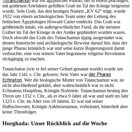
Tutanchamun
war ein ägyptischer Pharao, der in einem prächtigen,
mit goldenen Artefakten gefüllten Grab im Tal der Könige beigesetzt
wurde. Sein Grab, das den heutigen Namen „KV 62“ trägt, wurde
1922 von einem archäologischen Team unter der Leitung des
britischen Ägyptologen Howard Carter entdeckt. Das Grab war
größtenteils intakt, ein außergewöhnlicher Fund, da die meisten
Gräber im Tal der Könige in der Antike geplündert worden waren.
Doch obwohl das Grab des Tutanchamun üppig ausgestattet war,
deuten historische und archäologische Beweise darauf hin, dass der
junge Pharao kränklich war und seine kurze Regierungszeit damit
verbrachte, eine von seinem Vater begonnene religiöse Revolution
rückgängig zu machen.
Tutanchaton (wie er bei seiner Geburt genannt wurde) wurde um
der Pharao
das Jahr 1341 v. Chr. geboren. Sein Vater war
Echnaton
. Wer die biologische Mutter von Tutanchamun war, ist
nicht abschließend geklärt, aber wahrscheinlich war es nicht
Echnatons Hauptfrau, Königin Nofretete. Tutanchamun bestieg den
Thron um 1332 v. Chr., als er etwa 9 Jahre alt war und starb im Jahr
1323 v. Chr. im Alter von 18 Jahren. Er war mit seiner
Halbschwester, Königin Ankhesenamun, verheiratet, hinterließ aber
keine Thronfolger.
Hurghada: Unser Rückblick auf die Woche