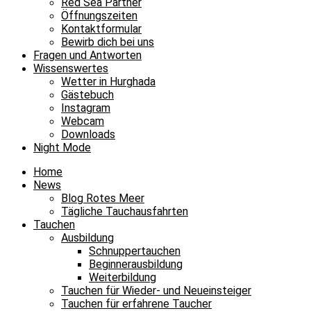
Red Sea Partner
Öffnungszeiten
Kontaktformular
Bewirb dich bei uns
Fragen und Antworten
Wissenswertes
Wetter in Hurghada
Gästebuch
Instagram
Webcam
Downloads
Night Mode
Home
News
Blog Rotes Meer
Tägliche Tauchausfahrten
Tauchen
Ausbildung
Schnuppertauchen
Beginnerausbildung
Weiterbildung
Tauchen für Wieder- und Neueinsteiger
Tauchen für erfahrene Taucher