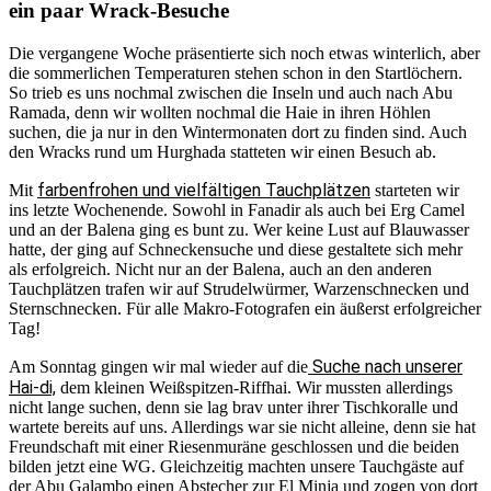
ein paar Wrack-Besuche
Die vergangene Woche präsentierte sich noch etwas winterlich, aber
die sommerlichen Temperaturen stehen schon in den Startlöchern.
So trieb es uns nochmal zwischen die Inseln und auch nach Abu
Ramada, denn wir wollten nochmal die Haie in ihren Höhlen
suchen, die ja nur in den Wintermonaten dort zu finden sind. Auch
den Wracks rund um Hurghada statteten wir einen Besuch ab.
farbenfrohen und vielfältigen Tauchplätzen
Mit
starteten wir
ins letzte Wochenende. Sowohl in Fanadir als auch bei Erg Camel
und an der Balena ging es bunt zu. Wer keine Lust auf Blauwasser
hatte, der ging auf Schneckensuche und diese gestaltete sich mehr
als erfolgreich. Nicht nur an der Balena, auch an den anderen
Tauchplätzen trafen wir auf Strudelwürmer, Warzenschnecken und
Sternschnecken. Für alle Makro-Fotografen ein äußerst erfolgreicher
Tag!
Suche nach unserer
Am Sonntag gingen wir mal wieder auf die
Hai-di,
dem kleinen Weißspitzen-Riffhai. Wir mussten allerdings
nicht lange suchen, denn sie lag brav unter ihrer Tischkoralle und
wartete bereits auf uns. Allerdings war sie nicht alleine, denn sie hat
Freundschaft mit einer Riesenmuräne geschlossen und die beiden
bilden jetzt eine WG. Gleichzeitig machten unsere Tauchgäste auf
der Abu Galambo einen Abstecher zur El Minja und zogen von dort