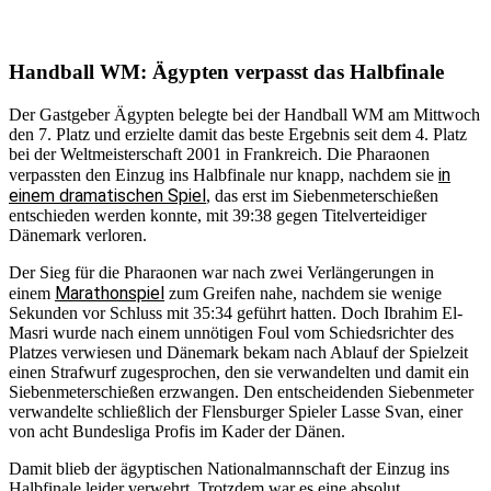
Handball WM: Ägypten verpasst das Halbfinale
Der Gastgeber Ägypten belegte bei der Handball WM am Mittwoch
den 7. Platz und erzielte damit das beste Ergebnis seit dem 4. Platz
bei der Weltmeisterschaft 2001 in Frankreich. Die Pharaonen
in
verpassten den Einzug ins Halbfinale nur knapp, nachdem sie
einem dramatischen Spiel
, das erst im Siebenmeterschießen
entschieden werden konnte, mit 39:38 gegen Titelverteidiger
Dänemark verloren.
Der Sieg für die Pharaonen war nach zwei Verlängerungen in
Marathonspiel
einem
zum Greifen nahe, nachdem sie wenige
Sekunden vor Schluss mit 35:34 geführt hatten. Doch Ibrahim El-
Masri wurde nach einem unnötigen Foul vom Schiedsrichter des
Platzes verwiesen und Dänemark bekam nach Ablauf der Spielzeit
einen Strafwurf zugesprochen, den sie verwandelten und damit ein
Siebenmeterschießen erzwangen. Den entscheidenden Siebenmeter
verwandelte schließlich der Flensburger Spieler Lasse Svan, einer
von acht Bundesliga Profis im Kader der Dänen.
Damit blieb der ägyptischen Nationalmannschaft der Einzug ins
Halbfinale leider verwehrt. Trotzdem war es eine absolut