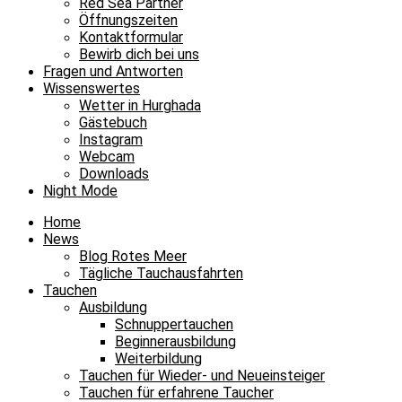
Red Sea Partner
Öffnungszeiten
Kontaktformular
Bewirb dich bei uns
Fragen und Antworten
Wissenswertes
Wetter in Hurghada
Gästebuch
Instagram
Webcam
Downloads
Night Mode
Home
News
Blog Rotes Meer
Tägliche Tauchausfahrten
Tauchen
Ausbildung
Schnuppertauchen
Beginnerausbildung
Weiterbildung
Tauchen für Wieder- und Neueinsteiger
Tauchen für erfahrene Taucher