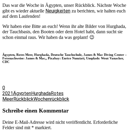
Das war die Woche in Ägypten, unser Rückblick. Nächste Woche
Neuigkeiten
gibt es wieder aktuelle
zu berichten, wir halten euch
auf dem Laufenden!
Wir haben eine Bitte an euch! Wenn ihr alte Bilder von Hurghada,
der Tauchbasis, den Booten oder dem Hotel habt, dann sucht sie
schon einmal raus. Wir haben da was geplant! 😉
Ägypten, Rotes Meer, Hurghada, Deutsche Tauchschule, James & Mac Diving Center –
Fotonachweise: James & Mac,, Pixabay: Enrico Nunziati, Unsplash: Wout Vanacker,
CDC
0
2021
Ägypten
Hurghada
Rotes
Meer
Rückblick
Wochenrückblick
Schreibe einen Kommentar
Deine E-Mail-Adresse wird nicht veröffentlicht.
Erforderliche
Felder sind mit
*
markiert.