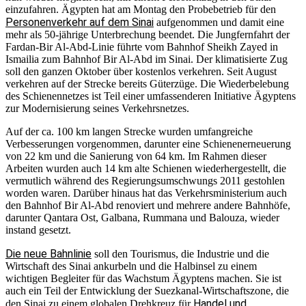
einzufahren. Ägypten hat am Montag den Probebetrieb für den
Personenverkehr auf dem Sinai
aufgenommen und damit eine
mehr als 50-jährige Unterbrechung beendet. Die Jungfernfahrt der
Fardan-Bir Al-Abd-Linie führte vom Bahnhof Sheikh Zayed in
Ismailia zum Bahnhof Bir Al-Abd im Sinai. Der klimatisierte Zug
soll den ganzen Oktober über kostenlos verkehren. Seit August
verkehren auf der Strecke bereits Güterzüge. Die Wiederbelebung
des Schienennetzes ist Teil einer umfassenderen Initiative Ägyptens
zur Modernisierung seines Verkehrsnetzes.
Auf der ca. 100 km langen Strecke wurden umfangreiche
Verbesserungen vorgenommen, darunter eine Schienenerneuerung
von 22 km und die Sanierung von 64 km. Im Rahmen dieser
Arbeiten wurden auch 14 km alte Schienen wiederhergestellt, die
vermutlich während des Regierungsumschwungs 2011 gestohlen
worden waren. Darüber hinaus hat das Verkehrsministerium auch
den Bahnhof Bir Al-Abd renoviert und mehrere andere Bahnhöfe,
darunter Qantara Ost, Galbana, Rummana und Balouza, wieder
instand gesetzt.
Die neue Bahnlinie
soll den Tourismus, die Industrie und die
Wirtschaft des Sinai ankurbeln und die Halbinsel zu einem
wichtigen Begleiter für das Wachstum Ägyptens machen. Sie ist
auch ein Teil der Entwicklung der Suezkanal-Wirtschaftszone, die
Handel und
den Sinai zu einem globalen Drehkreuz für