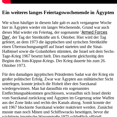
Ein weiteres langes Feiertagswochenende in Ägypten
Wie schon häufiger in diesem Jahr gab es auch vergangene Woche
hier in Ägypten wieder ein langes Wochenende, Grund war auch
Armed Forces
dieses Mal wieder ein Feiertag, der sogenannte ’
Day’
, der Tag der Streitkräfte am 6. Oktober. Hier wird der Tag
gefeiert, an dem 1973 die ägyptischen und syrischen Streitkräfte
einen Überraschungsangriff auf Israel starteten und die Sinai-
Halbinsel sowie die Golanhöhen stürmten, die Israel seit dem Sechs-
Tage-Krieg 1967 besetzt hielt. Dies markierte gleichzeitig den
Beginn des Jom-Kippur-Kriegs. Der Krieg dauerte bis zum 26.
Oktober 1973.
Für den damaligen ägyptischen Präsidenten Sadat war der Krieg ein
großer politischer Erfolg. Zwar war Ägypten aus militärischer Sicht
unterlegen, konnte jedoch die Hoheit über den Suezkanal
wiedergewinnen. Man hat daraufhin ein sogenanntes
Entflechtungsabkommen geschlossen, woraufhin sich Israel direkt
vom Suezkanal zurückzog und Ägypten im Gegenzug seine Waffen
aus der Zone links und rechts des Kanals abzog. Somit konnte der
seit 1967 blockierte Suezkanal wieder reaktiviert werden. Zunächst
musste man noch Minen und Schiffswracks beseitigen, bevor die
wichtigste ägyptische Wasserstraße 1975 schließlich offiziell