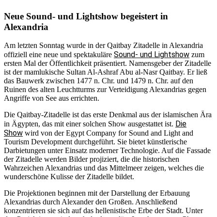
Neue Sound- und Lightshow begeistert in
Alexandria
Am letzten Sonntag wurde in der Qaitbay Zitadelle in Alexandria
Sound- und Lightshow
offiziell eine neue und spektakuläre
zum
ersten Mal der Öffentlichkeit präsentiert. Namensgeber der Zitadelle
ist der mamlukische Sultan Al-Ashraf Abu al-Nasr Qaitbay. Er ließ
das Bauwerk zwischen 1477 n. Chr. und 1479 n. Chr. auf den
Ruinen des alten Leuchtturms zur Verteidigung Alexandrias gegen
Angriffe von See aus errichten.
Die Qaitbay-Zitadelle ist das erste Denkmal aus der islamischen Ära
Die
in Ägypten, das mit einer solchen Show ausgestattet ist.
Show
wird von der Egypt Company for Sound and Light and
Tourism Development durchgeführt. Sie bietet künstlerische
Darbietungen unter Einsatz moderner Technologie. Auf die Fassade
der Zitadelle werden Bilder projiziert, die die historischen
Wahrzeichen Alexandrias und das Mittelmeer zeigen, welches die
wunderschöne Kulisse der Zitadelle bildet.
Die Projektionen beginnen mit der Darstellung der Erbauung
Alexandrias durch Alexander den Großen. Anschließend
konzentrieren sie sich auf das hellenistische Erbe der Stadt. Unter