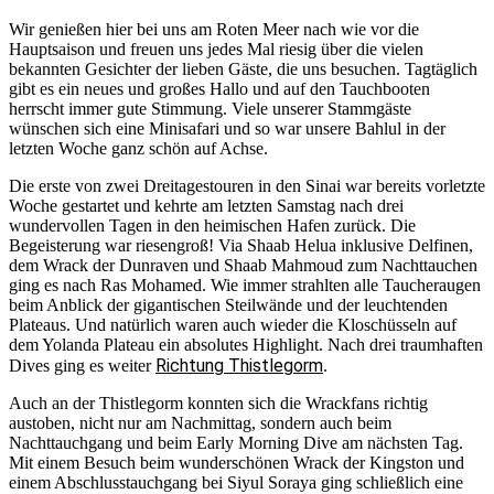
Wir genießen hier bei uns am Roten Meer nach wie vor die
Hauptsaison und freuen uns jedes Mal riesig über die vielen
bekannten Gesichter der lieben Gäste, die uns besuchen. Tagtäglich
gibt es ein neues und großes Hallo und auf den Tauchbooten
herrscht immer gute Stimmung. Viele unserer Stammgäste
wünschen sich eine Minisafari und so war unsere Bahlul in der
letzten Woche ganz schön auf Achse.
Die erste von zwei Dreitagestouren in den Sinai war bereits vorletzte
Woche gestartet und kehrte am letzten Samstag nach drei
wundervollen Tagen in den heimischen Hafen zurück. Die
Begeisterung war riesengroß! Via Shaab Helua inklusive Delfinen,
dem Wrack der Dunraven und Shaab Mahmoud zum Nachttauchen
ging es nach Ras Mohamed. Wie immer strahlten alle Taucheraugen
beim Anblick der gigantischen Steilwände und der leuchtenden
Plateaus. Und natürlich waren auch wieder die Kloschüsseln auf
dem Yolanda Plateau ein absolutes Highlight. Nach drei traumhaften
Richtung Thistlegorm
Dives ging es weiter
.
Auch an der Thistlegorm konnten sich die Wrackfans richtig
austoben, nicht nur am Nachmittag, sondern auch beim
Nachttauchgang und beim Early Morning Dive am nächsten Tag.
Mit einem Besuch beim wunderschönen Wrack der Kingston und
einem Abschlusstauchgang bei Siyul Soraya ging schließlich eine