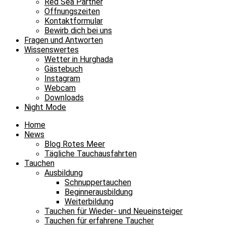
Red Sea Partner
Öffnungszeiten
Kontaktformular
Bewirb dich bei uns
Fragen und Antworten
Wissenswertes
Wetter in Hurghada
Gästebuch
Instagram
Webcam
Downloads
Night Mode
Home
News
Blog Rotes Meer
Tägliche Tauchausfahrten
Tauchen
Ausbildung
Schnuppertauchen
Beginnerausbildung
Weiterbildung
Tauchen für Wieder- und Neueinsteiger
Tauchen für erfahrene Taucher