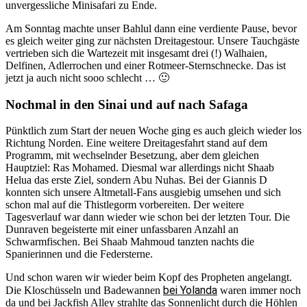
unvergessliche Minisafari zu Ende.
Am Sonntag machte unser Bahlul dann eine verdiente Pause, bevor
es gleich weiter ging zur nächsten Dreitagestour. Unsere Tauchgäste
vertrieben sich die Wartezeit mit insgesamt drei (!) Walhaien,
Delfinen, Adlerrochen und einer Rotmeer-Sternschnecke. Das ist
jetzt ja auch nicht sooo schlecht … 🙂
Nochmal in den Sinai und auf nach Safaga
Pünktlich zum Start der neuen Woche ging es auch gleich wieder los
Richtung Norden. Eine weitere Dreitagesfahrt stand auf dem
Programm, mit wechselnder Besetzung, aber dem gleichen
Hauptziel: Ras Mohamed. Diesmal war allerdings nicht Shaab
Helua das erste Ziel, sondern Abu Nuhas. Bei der Giannis D
konnten sich unsere Altmetall-Fans ausgiebig umsehen und sich
schon mal auf die Thistlegorm vorbereiten. Der weitere
Tagesverlauf war dann wieder wie schon bei der letzten Tour. Die
Dunraven begeisterte mit einer unfassbaren Anzahl an
Schwarmfischen. Bei Shaab Mahmoud tanzten nachts die
Spanierinnen und die Federsterne.
Und schon waren wir wieder beim Kopf des Propheten angelangt.
bei Yolanda
Die Kloschüsseln und Badewannen
waren immer noch
da und bei Jackfish Alley strahlte das Sonnenlicht durch die Höhlen