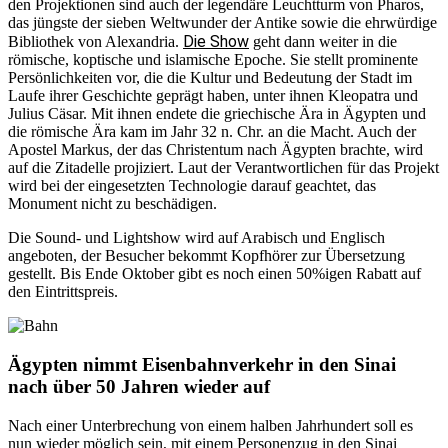
den Projektionen sind auch der legendäre Leuchtturm von Pharos,
das jüngste der sieben Weltwunder der Antike sowie die ehrwürdige
Die Show
Bibliothek von Alexandria.
geht dann weiter in die
römische, koptische und islamische Epoche. Sie stellt prominente
Persönlichkeiten vor, die die Kultur und Bedeutung der Stadt im
Laufe ihrer Geschichte geprägt haben, unter ihnen Kleopatra und
Julius Cäsar. Mit ihnen endete die griechische Ära in Ägypten und
die römische Ära kam im Jahr 32 n. Chr. an die Macht. Auch der
Apostel Markus, der das Christentum nach Ägypten brachte, wird
auf die Zitadelle projiziert. Laut der Verantwortlichen für das Projekt
wird bei der eingesetzten Technologie darauf geachtet, das
Monument nicht zu beschädigen.
Die Sound- und Lightshow wird auf Arabisch und Englisch
angeboten, der Besucher bekommt Kopfhörer zur Übersetzung
gestellt. Bis Ende Oktober gibt es noch einen 50%igen Rabatt auf
den Eintrittspreis.
Ägypten nimmt Eisenbahnverkehr in den Sinai
nach über 50 Jahren wieder auf
Nach einer Unterbrechung von einem halben Jahrhundert soll es
nun wieder möglich sein, mit einem Personenzug in den Sinai