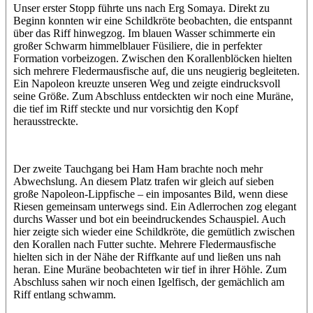
Unser erster Stopp führte uns nach Erg Somaya. Direkt zu
Beginn konnten wir eine Schildkröte beobachten, die entspannt
über das Riff hinwegzog. Im blauen Wasser schimmerte ein
großer Schwarm himmelblauer Füsiliere, die in perfekter
Formation vorbeizogen. Zwischen den Korallenblöcken hielten
sich mehrere Fledermausfische auf, die uns neugierig begleiteten.
Ein Napoleon kreuzte unseren Weg und zeigte eindrucksvoll
seine Größe. Zum Abschluss entdeckten wir noch eine Muräne,
die tief im Riff steckte und nur vorsichtig den Kopf
herausstreckte.
Der zweite Tauchgang bei Ham Ham brachte noch mehr
Abwechslung. An diesem Platz trafen wir gleich auf sieben
große Napoleon-Lippfische – ein imposantes Bild, wenn diese
Riesen gemeinsam unterwegs sind. Ein Adlerrochen zog elegant
durchs Wasser und bot ein beeindruckendes Schauspiel. Auch
hier zeigte sich wieder eine Schildkröte, die gemütlich zwischen
den Korallen nach Futter suchte. Mehrere Fledermausfische
hielten sich in der Nähe der Riffkante auf und ließen uns nah
heran. Eine Muräne beobachteten wir tief in ihrer Höhle. Zum
Abschluss sahen wir noch einen Igelfisch, der gemächlich am
Riff entlang schwamm.