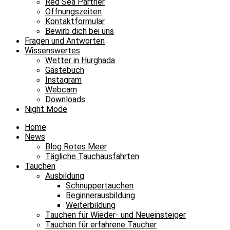
Red Sea Partner
Öffnungszeiten
Kontaktformular
Bewirb dich bei uns
Fragen und Antworten
Wissenswertes
Wetter in Hurghada
Gästebuch
Instagram
Webcam
Downloads
Night Mode
Home
News
Blog Rotes Meer
Tägliche Tauchausfahrten
Tauchen
Ausbildung
Schnuppertauchen
Beginnerausbildung
Weiterbildung
Tauchen für Wieder- und Neueinsteiger
Tauchen für erfahrene Taucher