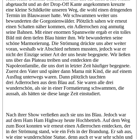
abgetaucht und an der Drop-Off Kante angekommen kreuzte
eine kleine Schildkröte unseren Weg, die wohl einen dringenden
Termin im Blauwasser hatte. Wir schwammen weiter uns
bewunderten die Gorgonienwälder. Plötzlich sahen wir erneut
einen Schatten näher kommen, ein Adlerrochen zog anmutig
seine Bahnen. Mit einer enormen Spannweite ergab er ein tolles
Bild mit dem tiefen Blau hinter ihm. Wir bewunderten seine
schöne Marmorierung. Die Strömung drückte uns aber weiter
voran, weshalb wir Abschied nehmen mussten, jedoch war er
nicht der Einzige seiner Art der uns heute begegnete. Wir ließen
uns über das Plateau treiben und entdeckten die
Napoleonfamilie, die uns dort in letzter Zeit häufiger begegnete.
Zuerst den Vater und später dann Mama mit Kind, die auf einem
Ausflug unterwegs waren. Dann plötzlich tauchten
drei Adlerrochen aus dem Blau auf. Sie waren alle drei
wunderschön, als sie in einer Formatierung schwammen, die
aussah, als hätten sie diese lange Zeit einstudiert.
Nach ihrer Show verließen auch sie uns ins Blau. Jedoch war
auf dem Ham Ham Highway heute Hochbetrieb. Auf dem Weg
zum Boot konnten wir erneut einen Adlerrochen entdecken, der
in der Strömung stand, wie ein Fels in der Brandung. Er sah aus,
wie eine wunderschöne Statue, denn auch er war sehr schön und