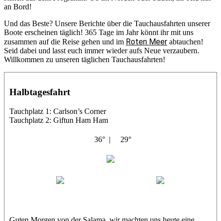
an Bord!
Und das Beste? Unsere Berichte über die Tauchausfahrten unserer
Boote erscheinen täglich! 365 Tage im Jahr könnt ihr mit uns
Roten Meer
zusammen auf die Reise gehen und im
abtauchen!
Seid dabei und lasst euch immer wieder aufs Neue verzaubern.
Willkommen zu unseren täglichen Tauchausfahrten!
Halbtagesfahrt
Tauchplatz 1: Carlson’s Corner
Tauchplatz 2: Giftun Ham Ham
36° |
29°
Abu Salama
Jasmin (JJ)
Sandra
Guten Morgen von der Salama, wir machten uns heute eine