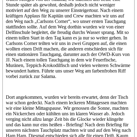
Stunde später als gewohnt, deshalb jedoch nicht weniger
motiviert auf den Weg zu unserer Einsteigertour. Nach einem
kräftigen Applaus für Kapitän und Crew machten wir uns auf
den Weg nach „Carlsons Corner“, wo unser ersten Tauchgang
stattfinden sollte. Auf dem Weg dorthin wurden wir von einer
Delfinschule begleitet, die freudig durchs Wasser sprang. Mit so
einem tollen Start in den Tag kann es ja nur so weiter gehen. In
Carlsons Corner teilten wir uns in zwei Gruppen auf, die einen
wollten einen Drift machen, die anderen entschieden sich für
einen stationären Tauchgang, darunter auch der OWD-Kurs von
JJ. Nach einem tollen Tauchgang in dem wir Feuerfische,
Muränen, Teppich-Krokodilfisch und vielen weiteren Schwärme
bewundert hatten. Führte uns unser Weg am farbenfrohen Riff
vorbei zurück zur Salama.
Dort angekommen, wurden wir bereits erwartet, denn der Tisch
war schon gedeckt. Nach einem leckeren Mittagessen machten
wir eine kleine Mittagspause. Wir genossen die Sonne, machten
ein Nickerchen oder kühlten uns im klaren Wasser ab. Jedoch
verging nicht allzu lange Zeit bis die Glocke wieder klingelte
und das kann nur eins heißen - Briefing! Nach dem Briefing für
unseren nächsten Tauchplatz machten wir und auf den Weg nach
Ham Ham. Diesmal entschieden sich alle für einen Drift. Kaum