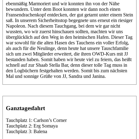
ebenmäßig Marmoriert und wir konnten ihn von der Nähe
bewundern. Unter dem Boot konnten wir dann noch einen
Fransendrachenkopf entdecken, der gut getarnt unter einem Stein
saß. In unserem Sicherheitsstop begegnete uns erneut ein riesiger
Napoleon. Nach diesem Tauchgang, bei dem wir gar nicht
wussten, wo wir zuerst hinschauen sollten, machten wir uns
überglücklich auf den Weg in den heimischen Hafen. Dieser Tag
war sowohl für die alten Hasen des Tauchens ein voller Erfolg,
als auch für die Neulinge, denn heute hat unsere Tauschfamilie
sich um zwei Mitglieder erweitert, die ihren OWD-Kurs mit JJ
bestanden haben. Somit haben wir heute viel zu feiern, das heißt
schnell auf zur Shaab Stella Bar, denn dieser tolle Tag muss in
den Logbüchern festgehalten werden. Somit bis zum nächsten
Mal und sonnige Grüße von JJ, Sandra und Janina.
Ganztagesfahrt
Tauchplatz 1: Carlson’s Corner
Tauchplatz 2: Erg Somaya
Tauchplatz 3: Balena