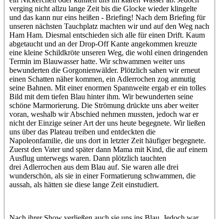
verging nicht allzu lange Zeit bis die Glocke wieder klingelte
und das kann nur eins heißen - Briefing! Nach dem Briefing für
unseren nächsten Tauchplatz machten wir und auf den Weg nach
Ham Ham. Diesmal entschieden sich alle für einen Drift. Kaum
abgetaucht und an der Drop-Off Kante angekommen kreuzte
eine kleine Schildkröte unseren Weg, die wohl einen dringenden
Termin im Blauwasser hatte. Wir schwammen weiter uns
bewunderten die Gorgonienwälder. Plötzlich sahen wir erneut
einen Schatten näher kommen, ein Adlerrochen zog anmutig
seine Bahnen. Mit einer enormen Spannweite ergab er ein tolles
Bild mit dem tiefen Blau hinter ihm. Wir bewunderten seine
schöne Marmorierung. Die Strömung drückte uns aber weiter
voran, weshalb wir Abschied nehmen mussten, jedoch war er
nicht der Einzige seiner Art der uns heute begegnete. Wir ließen
uns über das Plateau treiben und entdeckten die
Napoleonfamilie, die uns dort in letzter Zeit häufiger begegnete.
Zuerst den Vater und später dann Mama mit Kind, die auf einem
Ausflug unterwegs waren. Dann plötzlich tauchten
drei Adlerrochen aus dem Blau auf. Sie waren alle drei
wunderschön, als sie in einer Formatierung schwammen, die
aussah, als hätten sie diese lange Zeit einstudiert.
Nach ihrer Show verließen auch sie uns ins Blau. Jedoch war