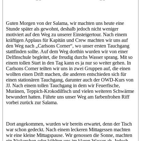
Jasmin (JJ)
Sandra
Guten Morgen von der Salama, wir machten uns heute eine
Stunde später als gewohnt, deshalb jedoch nicht weniger
motiviert auf den Weg zu unserer Einsteigertour. Nach einem
kräftigen Applaus für Kapitän und Crew machten wir uns auf
den Weg nach „Carlsons Corner“, wo unser ersten Tauchgang
stattfinden sollte. Auf dem Weg dorthin wurden wir von einer
Delfinschule begleitet, die freudig durchs Wasser sprang. Mit so
einem tollen Start in den Tag kann es ja nur so weiter gehen. In
Carlsons Corner teilten wir uns in zwei Gruppen auf, die einen
wollten einen Drift machen, die anderen entschieden sich für
einen stationären Tauchgang, darunter auch der OWD-Kurs von
JJ. Nach einem tollen Tauchgang in dem wir Feuerfische,
Muränen, Teppich-Krokodilfisch und vielen weiteren Schwärme
bewundert hatten. Führte uns unser Weg am farbenfrohen Riff
vorbei zurück zur Salama.
Dort angekommen, wurden wir bereits erwartet, denn der Tisch
war schon gedeckt. Nach einem leckeren Mittagessen machten
wir eine kleine Mittagspause. Wir genossen die Sonne, machten
ein Nickerchen oder kühlten uns im klaren Wasser ab. Jedoch