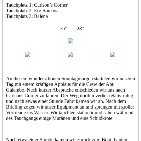
Tauchplatz 1: Carlson’s Corner
Tauchplatz 2: Erg Somaya
Tauchplatz 3: Balena
35° |
28°
Abu Galambo
Jamie
MoMo
Loris
An diesem wunderschönen Sonntagmorgen starteten wir unseren
Tag mit einem kräftigen Applaus für die Crew der Abu
Galambo. Nach kurzer Absprache entschieden wir uns nach
Carlsons Corner zu fahren. Der Weg dorthin verlief relativ ruhig
und nach etwas einer Stunde Fahrt kamen wir an. Nach dem
Briefing zogen wir unser Equipment an und sprangen mit großer
Vorfreude ins Wasser. Wir tauchten stationär und sahen während
des Tauchgangs einige Muränen und eine Schildkröte.
Nach etwa einer Stunde kamen wir zurück zum Boot, bauten