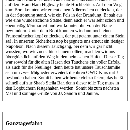
auf dem Ham Ham Highway heute Hochbetrieb. Auf dem Weg
zum Boot konnten wir erneut einen Adlerrochen entdecken, der
in der Strömung stand, wie ein Fels in der Brandung. Er sah aus,
wie eine wunderschöne Statue, denn auch er war sehr schön und
ebenmäßig Marmoriert und wir konnten ihn von der Nähe
bewundern. Unter dem Boot konnten wir dann noch einen
Fransendrachenkopf entdecken, der gut getarnt unter einem Stein
saß. In unserem Sicherheitsstop begegnete uns erneut ein riesiger
Napoleon. Nach diesem Tauchgang, bei dem wir gar nicht
wussten, wo wir zuerst hinschauen sollten, machten wir uns
überglücklich auf den Weg in den heimischen Hafen. Dieser Tag
war sowohl für die alten Hasen des Tauchens ein voller Erfolg,
als auch für die Neulinge, denn heute hat unsere Tauschfamilie
sich um zwei Mitglieder erweitert, die ihren OWD-Kurs mit JJ
bestanden haben. Somit haben wir heute viel zu feiern, das heißt
schnell auf zur Shaab Stella Bar, denn dieser tolle Tag muss in
den Logbüchern festgehalten werden. Somit bis zum nächsten
Mal und sonnige Grüße von JJ, Sandra und Janina.
Ganztagesfahrt