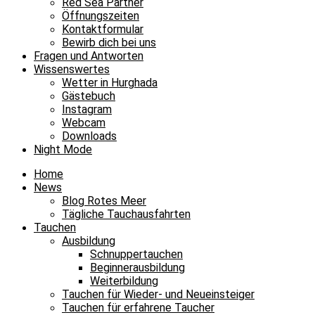
Red Sea Partner
Öffnungszeiten
Kontaktformular
Bewirb dich bei uns
Fragen und Antworten
Wissenswertes
Wetter in Hurghada
Gästebuch
Instagram
Webcam
Downloads
Night Mode
Home
News
Blog Rotes Meer
Tägliche Tauchausfahrten
Tauchen
Ausbildung
Schnuppertauchen
Beginnerausbildung
Weiterbildung
Tauchen für Wieder- und Neueinsteiger
Tauchen für erfahrene Taucher