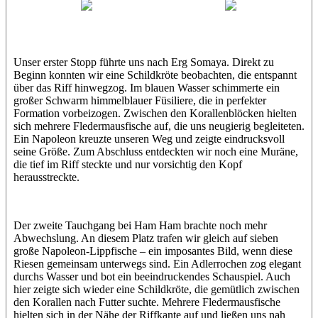
Wael
Eric
Unser erster Stopp führte uns nach Erg Somaya. Direkt zu
Beginn konnten wir eine Schildkröte beobachten, die entspannt
über das Riff hinwegzog. Im blauen Wasser schimmerte ein
großer Schwarm himmelblauer Füsiliere, die in perfekter
Formation vorbeizogen. Zwischen den Korallenblöcken hielten
sich mehrere Fledermausfische auf, die uns neugierig begleiteten.
Ein Napoleon kreuzte unseren Weg und zeigte eindrucksvoll
seine Größe. Zum Abschluss entdeckten wir noch eine Muräne,
die tief im Riff steckte und nur vorsichtig den Kopf
herausstreckte.
Der zweite Tauchgang bei Ham Ham brachte noch mehr
Abwechslung. An diesem Platz trafen wir gleich auf sieben
große Napoleon-Lippfische – ein imposantes Bild, wenn diese
Riesen gemeinsam unterwegs sind. Ein Adlerrochen zog elegant
durchs Wasser und bot ein beeindruckendes Schauspiel. Auch
hier zeigte sich wieder eine Schildkröte, die gemütlich zwischen
den Korallen nach Futter suchte. Mehrere Fledermausfische
hielten sich in der Nähe der Riffkante auf und ließen uns nah